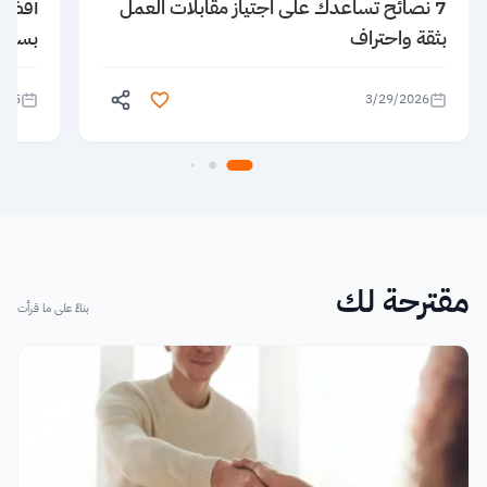
7 نصائح تساعدك على اجتياز مقابلات العمل
بثقة واحتراف
بسهول
025
3/29/2026
مقترحة لك
بناءً على ما قرأت