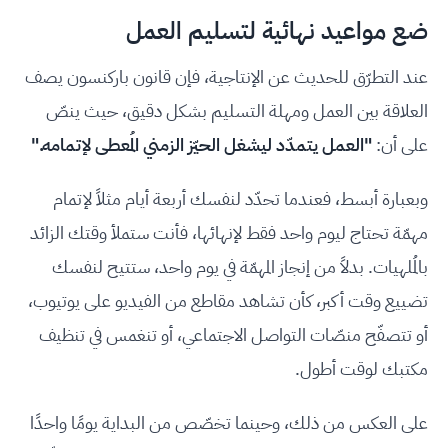
ضع مواعيد نهائية لتسليم العمل
عند التطرّق للحديث عن الإنتاجية، فإن قانون باركنسون يصف
العلاقة بين العمل ومهلة التسليم بشكل دقيق، حيث ينصّ
على أن:
"العمل يتمدّد ليشغل الحيّز الزمني المُعطى لإتمامه."
وبعبارة أبسط، فعندما تحدّد لنفسك أربعة أيام مثلاً لإتمام
مهمّة تحتاج ليوم واحد فقط لإنهائها، فأنت ستملأ وقتك الزائد
بالمُلهيات. بدلاً من إنجاز المهمّة في يوم واحد، ستتيح لنفسك
تضييع وقت أكبر، كأن تشاهد مقاطع من الفيديو على يوتيوب،
أو تتصفّح منصّات التواصل الاجتماعي، أو تنغمس في تنظيف
مكتبك لوقت أطول.
على العكس من ذلك، وحينما تخصّص من البداية يومًا واحدًا