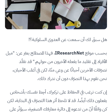
هل سبقَ لك أن سمعت عن العدوى السلوكية؟!
بحسب موقع
IResearchNet
، فهذا المصطلح يعبّر عن: "ميل
الأفراد إلى تقليد ما يفعله الآخرون من حولهم." قد نقلّد
تصرّفات الآخرين أحيانًا عن وعي منّا، لكن في أغلب الأحيان،
نحن نقوم بهذا التصرّف دون أن ندرك ذلك.
إن كنت ترغب في الحفاظ على تركيزك، أحِط نفسك بأشخاص
يفعلون ذلك أيضًا. قد لا تلحظ أثر هذا التصرّف في البداية، لكن
كن واثقًا أنّ من تدعوه إلى دائرة معارفك الصغيرة، سيؤثّر على