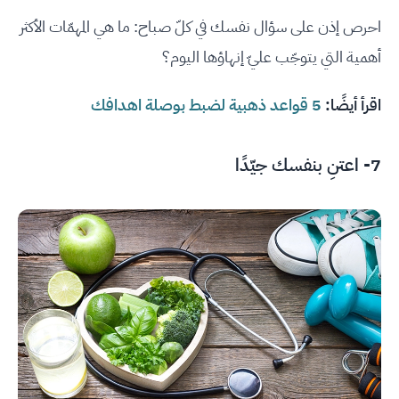
احرص إذن على سؤال نفسك في كلّ صباح: ما هي المهمّات الأكثر
أهمية التي يتوجّب عليّ إنهاؤها اليوم؟
اقرأ أيضًا:
5 قواعد ذهبية لضبط بوصلة اهدافك
7- اعتنِ بنفسك جيّدًا