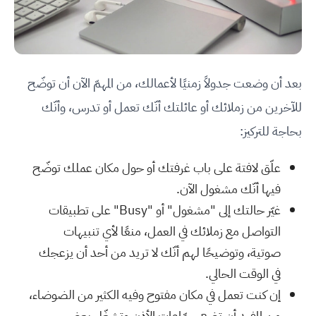
بعد أن وضعت جدولاً زمنيًا لأعمالك، من المهمّ الآن أن توضّح
للآخرين من زملائك أو عائلتك أنّك تعمل أو تدرس، وأنّك
بحاجة للتركيز:
علّق لافتة على باب غرفتك أو حول مكان عملك توضّح
فيها أنّك مشغول الآن.
غيّر حالتك إلى "مشغول" أو "Busy" على تطبيقات
التواصل مع زملائك في العمل، منعًا لأي تنبيهات
صوتية، وتوضيحًا لهم أنّك لا تريد من أحد أن يزعجك
في الوقت الحالي.
إن كنت تعمل في مكان مفتوح وفيه الكثير من الضوضاء،
من المفيد أن تضع سمّاعات الأذن وتشغّل بعض