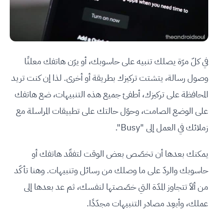
في كلّ مرّة يصلك تنبيه على حاسوبك، أو يرّن هاتفك معلنًا
وصول رسالة، يتشتت تركيزك بطريقة أو أخرى. لذا إن كنت تريد
المحافظة على تركيزك، أطفئ جميع هذه التنبيهات، ضع هاتفك
على الوضع الصامت، وحوّل حالتك على تطبيقات المراسلة مع
زملائك في العمل إلى "Busy".
يمكنك بعدها أن تخصّص بعض الوقت لتفقّد هاتفك أو
حاسوبك والردّ على ما وصلك من رسائل وتنبيهات. وهنا تأكّد
من ألاّ تتجاوز المدّة التي خصّصتها لنفسك، ثم عد بعدها إلى
عملك، وأبعِد مصادر التنبيهات مجدّدًا.