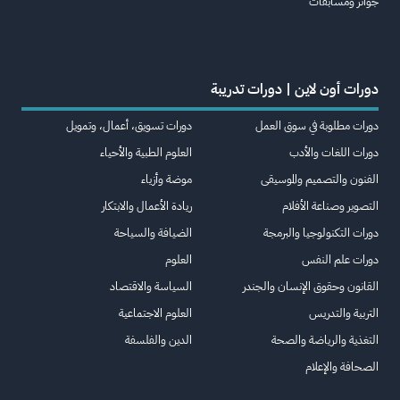
جوائز ومسابقات
دورات أون لاين | دورات تدريبة
دورات مطلوبة في سوق العمل
دورات تسويق، أعمال، وتمويل
دورات اللغات والأدب
العلوم الطبية والأحياء
الفنون والتصميم والموسيقى
موضة وأزياء
التصوير وصناعة الأفلام
ريادة الأعمال والابتكار
دورات التكنولوجيا والبرمجة
الضيافة والسياحة
دورات علم النفس
العلوم
القانون وحقوق الإنسان والجندر
السياسة والاقتصاد
التربية والتدريس
العلوم الاجتماعية
التغذية والرياضة والصحة
الدين والفلسفة
الصحافة والإعلام