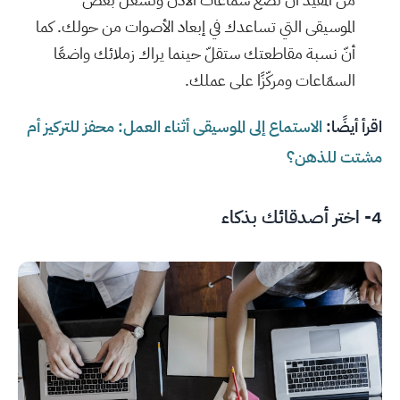
الموسيقى التي تساعدك في إبعاد الأصوات من حولك. كما
أنّ نسبة مقاطعتك ستقلّ حينما يراك زملائك واضعًا
السمّاعات ومركّزًا على عملك.
اقرأ أيضًا:
الاستماع إلى الموسيقى أثناء العمل: محفز للتركيز أم
مشتت للذهن؟
4- اختر أصدقائك بذكاء