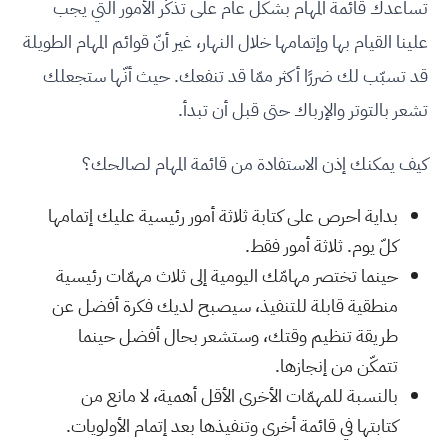
تساعدك قائمة المهام بشكل عام على تذكّر الأمور التي يجب
علينا القيام بها وإتمامها خلال النهار، غير أنّ قوائم المهام الطويلة
قد تسبّب لك ضررًا أكثر ممّا قد تنفعك. حيث أنّها ستجعلك
تشعر بالتوتر والإرباك حتى قبل أن تبدأ.
كيف يمكنك إذن الاستفادة من قائمة المهام لصالحك؟
بداية احرص على كتابة ثلاثة أمور رئيسية عليك إتمامها
كلّ يوم. ثلاثة أمور فقط.
حينما تختصر مهامّك اليومية إلى ثلاث مهمّات رئيسية
منطقية قابلة للتنفيذ، سيصبح لديك فكرة أفضل عن
طريقة تنظيم وقتك، وستشعر بحال أفضل حينما
تتمكّن من إنجازها.
بالنسبة للمهمّات الأخرى الأقل أهمية، لا مانع من
كتابتها في قائمة أخرى وتنفيذها بعد إتمام الأولويات.