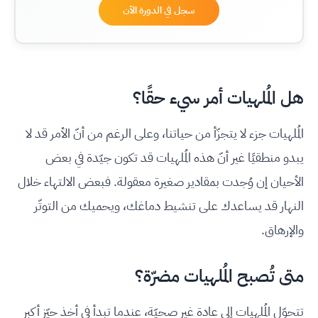
سجل في الدورة الآن
هل المُلهيات أمر سيء حقًا؟
المُلهيات جزء لا يتجزّأ من حياتنا، وعلى الرغم من أنّ الأمر قد لا
يبدو منطقيًا غير أنّ هذه المُلهيات قد تكون جيّدة في بعض
الأحيان إن وُجدت بمقادير صغيرة معقولة. فبعض الالتهاء خلال
النهار قد يساعدك على تنشيط دماغك، ويحميك من التوتّر
والإرهاق.
متى تُصبح المُلهيات مضرّة؟
تتحوّل المُلهيات إلى عادة غير صحيّة، عندما تبدأ في أخذ حيّز أكبر