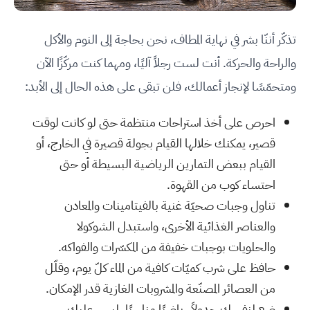
تذكّر أننّا بشر في نهاية المطاف، نحن بحاجة إلى النوم والأكل
والراحة والحركة. أنت لست رجلاً آليًا، ومهما كنت مركّزًا الآن
ومتحمّسًا لإنجاز أعمالك، فلن تبقى على هذه الحال إلى الأبد:
احرص على أخذ استراحات منتظمة حتى لو كانت لوقت
قصير، يمكنك خلالها القيام بجولة قصيرة في الخارج، أو
القيام ببعض التمارين الرياضية البسيطة أو حتى
احتساء كوب من القهوة.
تناول وجبات صحيّة غنية بالفيتامينات والمعادن
والعناصر الغذائية الأخرى، واستبدل الشوكولا
والحلويات بوجبات خفيفة من المكسّرات والفواكه.
حافظ على شرب كميّات كافية من الماء كلّ يوم، وقلّل
من العصائر المصنّعة والمشروبات الغازية قدر الإمكان.
ضع لنفسك جدولاً رياضيًا مناسبًا، ليس عليك