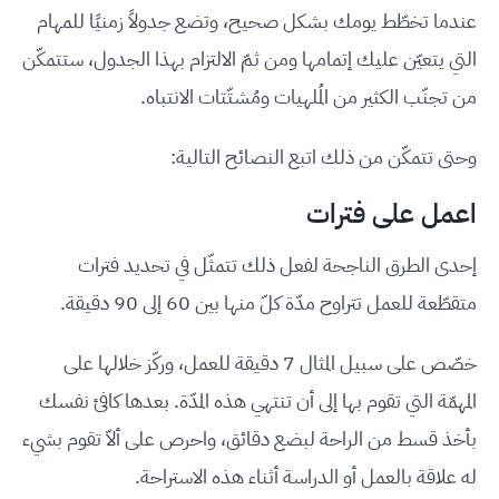
عندما تخطّط يومك بشكل صحيح، وتضع جدولاً زمنيًا للمهام
التي يتعيّن عليك إتمامها ومن ثمّ الالتزام بهذا الجدول، ستتمكّن
من تجنّب الكثير من المُلهيات ومُشتّتات الانتباه.
وحتى تتمكّن من ذلك اتبع النصائح التالية:
اعمل على فترات
إحدى الطرق الناجحة لفعل ذلك تتمثّل في تحديد فترات
متقطّعة للعمل تتراوح مدّة كلّ منها بين 60 إلى 90 دقيقة.
خصّص على سبيل المثال 7 دقيقة للعمل، وركّز خلالها على
المهمّة التي تقوم بها إلى أن تنتهي هذه المدّة. بعدها كافئ نفسك
بأخذ قسط من الراحة لبضع دقائق، واحرص على ألاّ تقوم بشيء
له علاقة بالعمل أو الدراسة أثناء هذه الاستراحة.