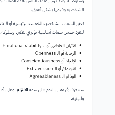
وسلوكياته. وقد درس علماء النفس هذه الصفات وحلل
الشخصية وفهمها بشكل أعمق.
للفرد خمس سمات أساسية تؤثر في تفكيره وسلوكه،
الاتزان العاطفي أو الـ Emotional stability
الرحابة أو الـ Openness
الإلتزام أو Conscientiousness
الاجتماع أو الـ Extraversion
الودّ أو الـ Agreeableness
سنتعرّف في مقال اليوم على سمة
الالتزام
، وعلى أهم
والمهنية.