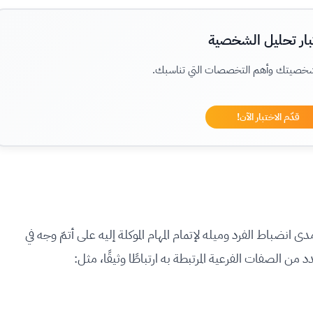
بار تحليل الشخصية
شخصيتك وأهم التخصصات التي تناسبك.
قدّم الاختبار الآن!
 الالتزام أو الـ Conscientiousness عن مدى انضباط الفرد وميله لإتمام المهام الموكلة إليه على أتمّ وجه في
ن الصفات الفرعية المرتبطة به ارتباطًا وثيقًا، مثل: