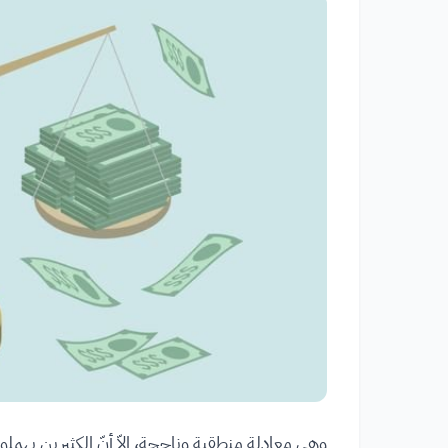
وهي معادلة منطقية وناجحة، إلاّ أنّ الكثيرين يهمل