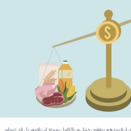
ونها، فنجدهم ينفقون دخلهم بالكامل بمجرّد استلامه، بل قد تتجاوز