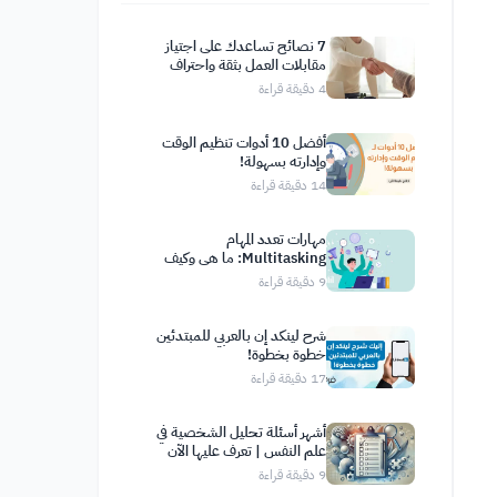
7 نصائح تساعدك على اجتياز
مقابلات العمل بثقة واحتراف
4
دقيقة قراءة
أفضل 10 أدوات تنظيم الوقت
وإدارته بسهولة!
14
دقيقة قراءة
مهارات تعدد المهام
Multitasking: ما هي وكيف
أطورها؟
9
دقيقة قراءة
شرح لينكد إن بالعربي للمبتدئين
خطوة بخطوة!
17
دقيقة قراءة
أشهر أسئلة تحليل الشخصية في
علم النفس | تعرف عليها الآن
9
دقيقة قراءة