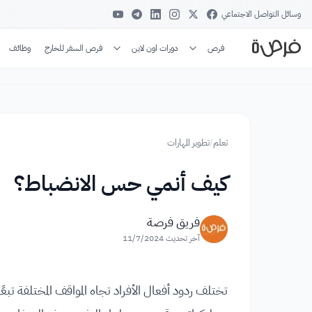
وسائل التواصل الاجتماعي
فرص
دورات اون لاين
فرص السفر للخارج
وظائف
تعلم
/
تطوير المهارات
كيف أنمي حس الانضباط؟
فريق فرصة
آخر تحديث
11/7/2024
تختلف ردود أفعال الأفراد تجاه المواقف المختلفة 