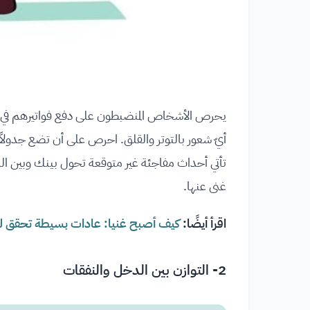
يحرص الأشخاص المنضبطون على دفع فواتيرهم في الوق
أيّ شعور بالتوتر والقلق. احرص على أن تضع جدولاً دق
تأتي أحداث مفاجئة غير متوقعة تحول بينك وبين ال
غنى عنها.
اقرأ أيضًا:
كيف أصبح غنيا: عادات بسيطة تحقق لك ا
2- التوازن بين الدخل والنفقات