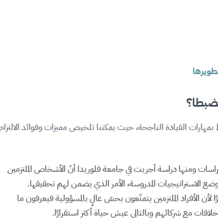
طويرها
ضبطا؟
تبط بمهارات القيادة الناجحة، حيث يمكننا تلخيص مميزات وفوائد الالتزام
سات ومنها دراسة أجريت في جامعة فلوريدا أنّ الأشخاص الملتزمين
 ووضع الاستراتيجيات المدروسة، الأمر الذي يضمن لهم تحقيقها.
أن الأفراد الملتزمين يتمتّعون بحسّ عالٍ بالمسؤولية فيعرفون ما
لافات مع شركائهم وبالتالي عيش حياة أكثر استقرارًا.