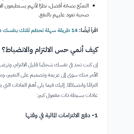
التمتّع بصحّة أفضل، نظرًا لأنهم يستطيعون ال
صحية تعود عليهم بالنفع.
اقرأ أيضًا:
14 طريقة سهلة تحطم ثقتك بنفسك دون أن تشعر
كيف أنمي حس الالتزام والانضباط؟
إن كنت تجد في نفسك شخصًا قليل الالتزام، وترغب
الأمر منك سوى إلى عزيمة وتصميم على التغيير، و
التزامًا وانضباطًا. إليك فيما يلي أهمّ العادات التي 
عادات بسيطة ذات مفعول كبير:
1- دفع الالتزامات المالية في وقتها