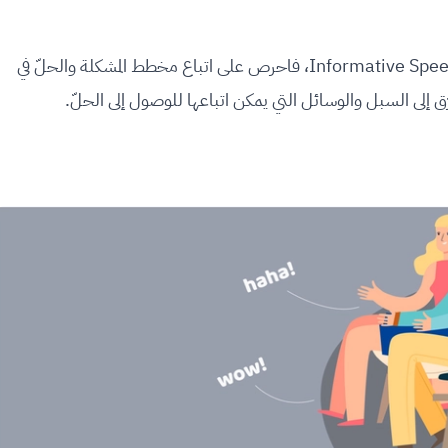
في حال كنت تكتب خطابًا تثقيفيًا أو ما يعرف بالـ Informative Speech، فاحرص على اتباع مخطط المشكلة والحلّ في
ق إلى السبل والوسائل التي يمكن اتباعها للوصول إلى الحلّ.