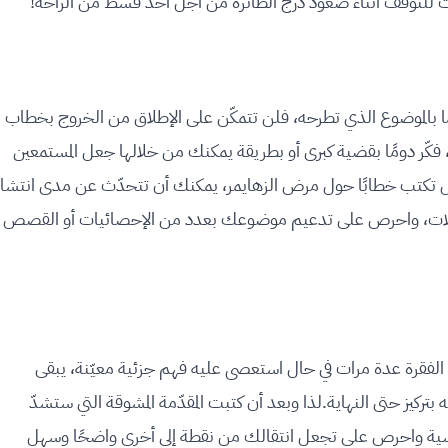
 للتوقف أثناء صعود درج الطائرة من أجل أخذ قسط من الراحة!"
ما بالموضوع الذي تطرحه، فلن تتمكّن على الإطلاق من الخروج بخطاب
نه، فكّر دومًا بقضية كبرى أو بطريقة يمكنك من خلالها جعل المستمعين
مثال تكتب خطابًا حول مرض الزهايمر، يمكنك أن تتحدّث عن مدى انتشار
لعائلات، واحرص على تدعيم موضوعك بعدد من الإحصائيات أو القصص
أ الفقرة عدة مرات في حال استعصى عليه فهم جزئية معيّنة، يبقى
ركيز حتى النهاية.لذا وبعد أن كتبت المقدّمة المشوقة التي ستشدّ
لرئيسية واحرص على تجعل انتقالك من نقطة إلى أخرى واضحًا وسهل