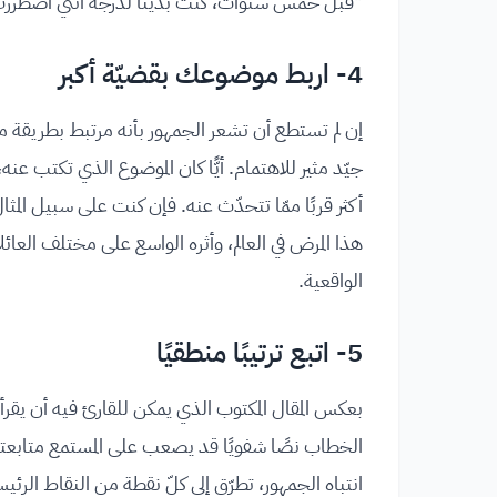
"قبل خمس سنوات، كنتُ بدينًا لدرجة أنني اضطررت
4- اربط موضوعك بقضيّة أكبر
إن لم تستطع أن تشعر الجمهور بأنه مرتبط بطريقة 
جيّد مثير للاهتمام. أيًّا كان الموضوع الذي تكتب ع
أكثر قربًا ممّا تتحدّث عنه. فإن كنت على سبيل ال
هذا المرض في العالم، وأثره الواسع على مختلف ا
الواقعية.
5- اتبع ترتيبًا منطقيًا
بعكس المقال المكتوب الذي يمكن للقارئ فيه أن يقر
الخطاب نصًا شفويًا قد يصعب على المستمع متابعته بت
انتباه الجمهور، تطرّق إلى كلّ نقطة من النقاط ا