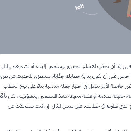
، فهي إمّا أن تجذب اهتمام الجمهور ليستمعوا إليك، أو تشعرهم بالملل
ا احرص على أن تكون بداية خطابك جذّابة. سنتطرّق للحديث عن طرق
ن خلاصة الأمر تتمثل في اختيار جملة مناسبة بناءً على نوع الخطاب
ة، حقيقة صادمة أو قصّة مخيفة تشدّ المستمعين وتشوّقهم، لكن تأكّد
ع الذي تطرحه في خطابك. على سبيل المثال، إن كنت ستتحدّث عن