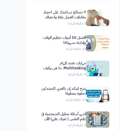
7 نصائح تساعدك على اجتياز
مقابلات العمل بثقة واحتراف
4
دقيقة قراءة
أفضل 10 أدوات تنظيم الوقت
وإدارته بسهولة!
14
دقيقة قراءة
مهارات تعدد المهام
Multitasking: ما هي وكيف
أطورها؟
9
دقيقة قراءة
شرح لينكد إن بالعربي للمبتدئين
خطوة بخطوة!
17
دقيقة قراءة
أشهر أسئلة تحليل الشخصية في
علم النفس | تعرف عليها الآن
9
دقيقة قراءة