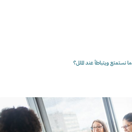
ا نستمتع ويتباطأ عند الملل؟