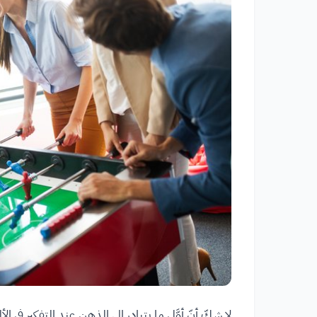
لا شكّ أنّ أوَّل ما يتبادر إلى الذهن عند التفكير في ا