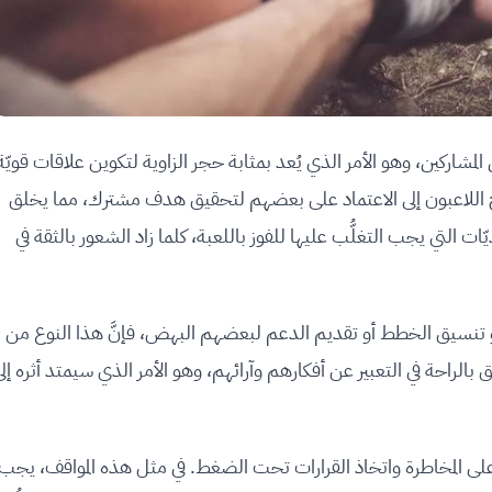
 المشاركين، وهو الأمر الذي يُعد بمثابة حجر الزاوية لتكوين علاقات قويّة
ج اللاعبون إلى الاعتماد على بعضهم لتحقيق هدف مشترك، مما يخلق
ت التي يجب التغلُّب عليها للفوز باللعبة، كلما زاد الشعور بالثقة في
أو تنسيق الخطط أو تقديم الدعم لبعضهم البهض، فإنَّ هذا النوع من
الراحة في التعبير عن أفكارهم وآرائهم، وهو الأمر الذي سيمتد أثره إل
 على المخاطرة واتخاذ القرارات تحت الضغط. في مثل هذه المواقف، يجب