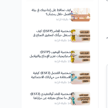
كيف تحافظ على إنتاجيتك في بيئة
العمل خلال رمضان؟
9
دقيقة قراءة
شخصية المغامر (ISFP): كيف
تستغل جرأتك لتحقيق النجاح في
،
حياتك
14
دقيقة قراءة
شخصية الموهوب (ISTP):
استراتيجيات تعزيز الإبداع والتواصل
الفعّال
15
دقيقة قراءة
شخصية القنصل (ESFJ): كيفية
الاستفادة من مهاراتك الاجتماعية
لتحقيق نتائج إيجابية
14
دقيقة قراءة
شخصية المنفذ أوالتنفيذي (ESTJ):
كل ما تحتاج معرفته عن مزاياها
وعيوبها وصفاتها
14
دقيقة قراءة