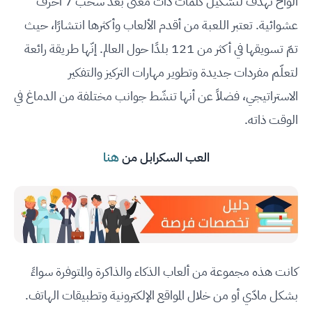
ألواح تهدف لتشكيل كلمات ذات معنى بعد سحب 7 أحرف
عشوائية. تعتبر اللعبة من أقدم الألعاب وأكثرها انتشارًا، حيث
تمّ تسويقها في أكثر من 121 بلدًا حول العالم. إنّها طريقة رائعة
لتعلّم مفردات جديدة وتطوير مهارات التركيز والتفكير
الاستراتيجي، فضلاً عن أنها تنشّط جوانب مختلفة من الدماغ في
الوقت ذاته.
العب السكرابل من
هنا
كانت هذه مجموعة من ألعاب الذكاء والذاكرة والمتوفرة سواءً
بشكل مادّي أو من خلال المواقع الإلكترونية وتطبيقات الهاتف.