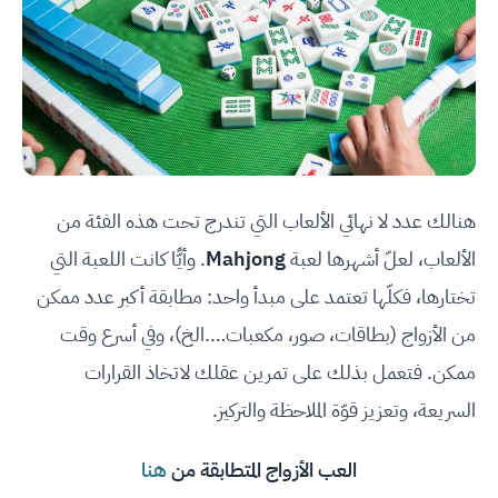
هنالك عدد لا نهائي الألعاب التي تندرج تحت هذه الفئة من
الألعاب، لعلّ أشهرها لعبة
Mahjong
. وأيًّا كانت اللعبة التي
تختارها، فكلّها تعتمد على مبدأ واحد: مطابقة أكبر عدد ممكن
من الأزواج (بطاقات، صور، مكعبات….الخ)، وفي أسرع وقت
ممكن. فتعمل بذلك على تمرين عقلك لاتخاذ القرارات
السريعة، وتعزيز قوّة الملاحظة والتركيز.
العب الأزواج المتطابقة من
هنا