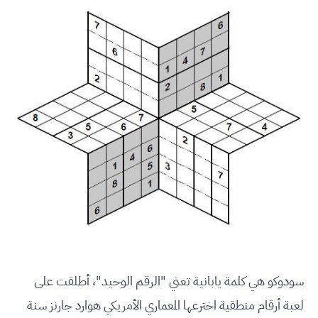
سودوكو هي كلمة يابانية تعني "الرقم الوحيد"، أطلقت على
لعبة أرقام منطقية اخترعها المعماري الأمريكي هوارد جارنز سنة