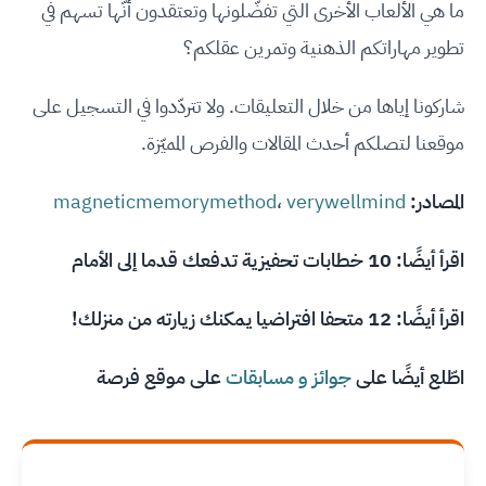
ما هي الألعاب الأخرى التي تفضّلونها وتعتقدون أنّها تسهم في
تطوير مهاراتكم الذهنية وتمرين عقلكم؟
شاركونا إياها من خلال التعليقات. ولا تتردّدوا في التسجيل على
موقعنا لتصلكم أحدث المقالات والفرص المميّزة.
المصادر:
verywellmind
،
magneticmemorymethod
اقرأ أيضًا:
10 خطابات تحفيزية تدفعك قدما إلى الأمام
اقرأ أيضًا:
12 متحفا افتراضيا يمكنك زيارته من منزلك!
اطّلع أيضًا على
جوائز و مسابقات
على موقع فرصة