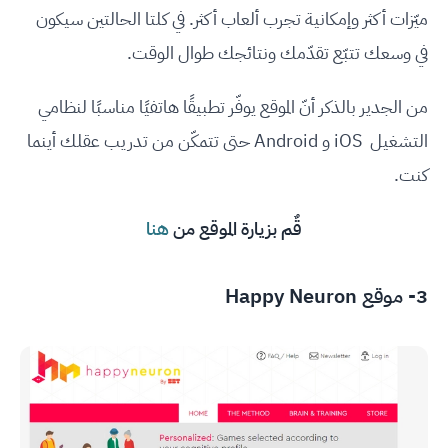
ميّزات أكثر وإمكانية تجرب ألعاب أكثر. في كلتا الحالتين سيكون
في وسعك تتبّع تقدّمك ونتائجك طوال الوقت.
من الجدير بالذكر أنّ الموقع يوفّر تطبيقًا هاتفيًا مناسبًا لنظامي
التشغيل iOS و Android حتى تتمكّن من تدريب عقلك أينما
كنت.
قٌم بزيارة الموقع من
هنا
3- موقع Happy Neuron