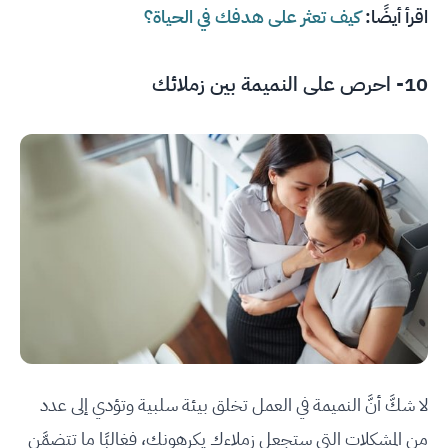
اقرأ أيضًا:
كيف تعثر على هدفك في الحياة؟
10- احرص على النميمة بين زملائك
لا شكَّ أنَّ النميمة في العمل تخلق بيئة سلبية وتؤدي إلى عدد
من المشكلات التي ستجعل زملاءك يكرهونك، فغالبًا ما تتضمَّن