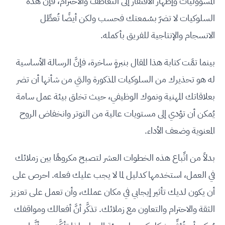
المسؤوليات وإظهار الافتقار إلى التعاطُف والاحترام، فإنَّ هذه
السلوكيات لا تضرّ بسُمعتك فحسب ولكن أيضًا تُعطِّل
الانسجام والإنتاجية للفريق بأكمله.
بينما تمَّت كتابة هذا المقال بنبرةٍ ساخرة، فإنَّ الرسالة الأساسية
له هو تحذيرك من السلوكيات المذكورة والتي من شأنها أن تضر
بعلاقاتك المهنية ونموك الوظيفي، حيث تخلق بيئة عمل سامة
يُمكن أن تؤدي إلى مستويات عالية من التوتر وانخفاض الروح
المعنوية وضعف الأداء.
بدلاً من اتِّباع هذه الخطوات العشر لتصبح مكروهًا بين زملائك
في العمل، استخدمها كدليل لما لا يجب عليك فعله. احرص على
أن يكون لديك تأثير إيجابي في مكان عملك، وأن تعمل على تعزيز
الثقة والاحترام والتعاون مع زملائك. تذكَّر أنَّ أفعالك ومواقفك