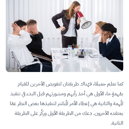
كما نعلم جميعًا، فهُناك طريقتان لتفويض الآخرين للقيام
بمُهمةٍ ما، الأولى هي أخذ رأيهم ومشورتهم قبل البدء في تنفيذ
المُهمة والثانية هي إعطاء الأمر المُباشر لتنفيذها بغض النظر عمّا
يعتقده الآخرون. دعك من الطريقة الأولى وركِّز على الطريقة
الثانية.