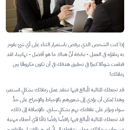
إذا كنت الشخص الذي يرفض باستمرار الثناء على أي شئ يقوم
به زملاؤه في العمل - بحُجّة أنَّ هناك ما هو أفضل - تهانينا، لقد
قطعت شوطًا كبيرًا في تحقيق هدفك في أن تكون مكروهًا بين
زملائك!
قد تجعلك المثالية المُبالغ فيها تنتقد عمل زملائك بشكلٍ مُستمر،
وهذا يُمكن أن يؤدي إلى شعورهم بالإحباط والإحراج على حدٍّ
سواء ويؤثر على علاقتك بهم بشكلٍ سلبي. بالإضافة إلى ذلك،
قد تجعلك المثالية المُبالغ فيها رافضًا رفضًا تامًّا لأي أخطاء مهنية
من جانب زملائك، مما سيدفعك إلى اتِّهامهم بالفشل والتقصير