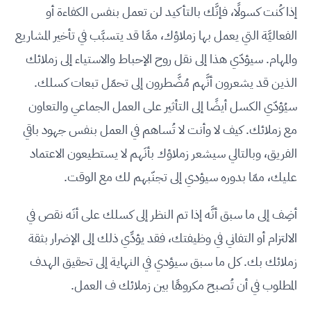
إذا كُنت كسولًا، فإنَّك بالتأكيد لن تعمل بنفس الكفاءة أو
الفعاليَّة التي يعمل بها زملاؤك، ممَّا قد يتسبَّب في تأخير المشاريع
والمهام. سيؤدّي هذا إلى نقل روح الإحباط والاستياء إلى زملائك
الذين قد يشعرون أنَّهم مُضَّطرون إلى تحمّل تبعات كسلك.
سيُؤدّي الكسل أيضًا إلى التأثير على العمل الجماعي والتعاون
مع زملائك. كيف لا وأنت لا تُساهم في العمل بنفس جهود باقي
الفريق، وبالتالي سيشعر زملاؤك بأنَهم لا يستطيعون الاعتماد
عليك، ممّا بدوره سيؤدي إلى تجنّبهم لك مع الوقت.
أضِف إلى ما سبق أنَّه إذا تم النظر إلى كسلك على أنَه نقص في
الالتزام أو التفاني في وظيفتك، فقد يؤدِّي ذلك إلى الإضرار بثقة
زملائك بك. كل ما سبق سيؤدي في النهاية إلى تحقيق الهدف
المطلوب في أن تُصبح مكروهًا بين زملائك ف العمل.