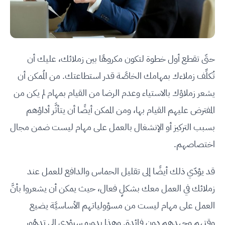
حتّى تقطع أول خطوة لتكون مكروهًا بين زملائك، عليك أن
تُكلِّف زملاءك بمهامك الخاصَّة قدر استطاعتك. من المُمكن أن
يشعر زملاؤك بالاستياء وعدم الرضا من القيام بمهام لم يكن من
المفترض عليهم القيام بها، ومن الممكن أيضًا أن يتأثَّر أداؤهم
بسبب التركيز أو الإنشغال بالعمل على مهام ليست ضمن مجال
اختصاصهم.
قد يؤدّي ذلك أيضًا إلى تقليل الحماس والدافع للعمل عند
زملائك في العمل معك بشكلٍ فعال، حيث يمكن أن يشعروا بأنَّ
العمل على مهام ليست من مسؤولياتهم الأساسيَّة يضيع
وقتهم وجهدهم دون فائدة. وهذا بدوره سيؤدي إلى تدهُور