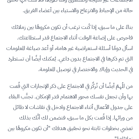
حالة من الإحباط والانزعاج والاستياء بين أعضاء الفريق.
بناءً على ما سبق، إذا كُنت ترغب أن تكون مكروهًا بين زملائك
فاحرص على إضاعة الوقت أثناء الاجتماع قدر استطاعتك.
اسأل دومًا أسئلة استعراضية غير هامة، أو أعد صياغة المعلومات
التي تم ذكرها في الاجتماع بدون داعي. يُمكنك أيضًا أن تستطرد
في الحديث وإياك والاختصار في توصيل المعلومة.
من المُهمّ أيضًا أن تُركِّز في الاجتماع على ذكر الإنجازات التي قُمت
بها وأن تجعل نفسك محور الاهتمام قدر الإمكان. تجنَّب البقاء
على جدول الأعمال أثناء الاجتماع وادخل في نقاشات لا طائل
من ورائها. إذا قُمت بكل ما سبق، فنضمن لك أنَّك بذلك
تمضي بخطوات ثابتة نحو تحقيق هدفك "أن تكون مكروهًا بين
زملائك!"