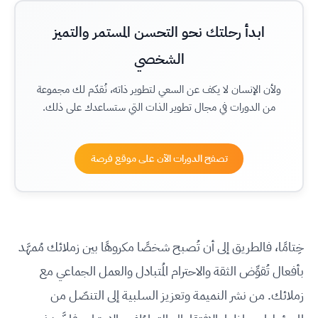
ابدأ رحلتك نحو التحسن المستمر والتميز
الشخصي
ولأن الإنسان لا يكف عن السعي لتطوير ذاته، نُقدّم لك مجموعة
من الدورات في مجال تطوير الذات التي ستساعدك على ذلك.
تصفح الدورات الآن على موقع فرصة
خِتامًا، فالطريق إلى أن تُصبح شخصًا مكروهًا بين زملائك مُمهَّد
بأفعال تُقوِّض الثقة والاحترام المُتبادل والعمل الجماعي مع
زملائك. من نشر النميمة وتعزيز السلبية إلى التنصّل من