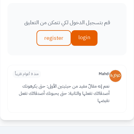
قم بتسجيل الدخول لكي تتمكن من التعليق
login
register
Mahdi
منذ 3 أعوام تقريباً
نعم إنه مقالٌ مفيد من حيثيتين الأولى: حتى يكرهونك
أصدقائك تفعلها والثانية: حتى يحبونك أصدقائك تفعل
نقيضها