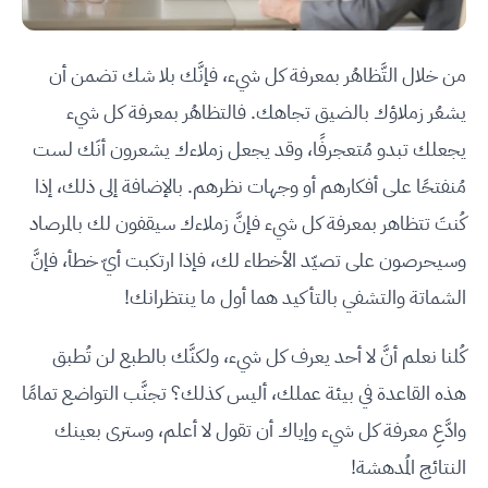
من خلال التَّظاهُر بمعرفة كل شيء، فإنَّك بلا شك تضمن أن
يشعُر زملاؤك بالضيق تجاهك. فالتظاهُر بمعرفة كل شيء
يجعلك تبدو مُتعجرفًا، وقد يجعل زملاءك يشعرون أنَك لست
مُنفتحًا على أفكارهم أو وجهات نظرهم. بالإضافة إلى ذلك، إذا
كُنتَ تتظاهر بمعرفة كل شيء فإنَّ زملاءك سيقفون لك بالمرصاد
وسيحرصون على تصيّد الأخطاء لك، فإذا ارتكبت أيّ خطأ، فإنَّ
الشماتة والتشفي بالتأكيد هما أول ما ينتظرانك!
كُلنا نعلم أنَّ لا أحد يعرف كل شيء، ولكنَّك بالطبع لن تُطبق
هذه القاعدة في بيئة عملك، أليس كذلك؟ تجنَّب التواضع تمامًا
وادَّعِ معرفة كل شيء وإياك أن تقول لا أعلم، وسترى بعينك
النتائج المُدهشة!