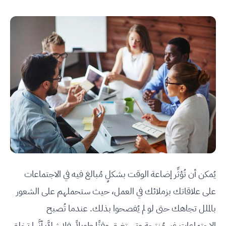
يُمكن أن تُؤثِّر إضاعة الوقت بشكلٍ مُبالغ فيه في الاجتماعات
على علاقاتك بزملائك في العمل، حيث ستحملهم على الشعور
بالملل تجاهك حتى لو لم يُفصحوا بذلك. عندما تُصبح
الاجتماعات غير مُنتِجة وتستغرق وقتًا طويلاً، فلا شكَّ أنَّها تخلق