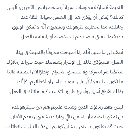
النميمة مُشاركة معلومات سرية أو شخصية عن الآخرين، أليس
كذلك؟ يُمكن أن يؤدّي هذا إلى الشعور بخيانة الثقة عند
زملائك، ممّا يجعلهم يكرهونك ويشعرون أنَّه لا يُمكن الوثوق
بك فيما يتعلق بقضاياهم الشخصية أو المتعلقة بالعمل.
أضف إلى ما سبق أنَّك إذا أصبحت معروفًا بالنميمة في بيئة
العمل، فسيؤدّي ذلك إلى الإضرار بسُمعتك حيث سيراك زملاؤك
شخصًا غير مُحترف ولا يستحق الاحترام. ونظرًا لأنَّ النميمة غالبًا
ما تكون سلبية وتُركِّز على عيوب الناس أو أخطائهم، فإنَّك
بذلك تقطع أسهل وأسرع طريق لتكسب كره زملائك في العمل.
ليس فقط زملاؤك الذين وشيت عليهم هم من سيكرهونك،
بل يُمكن للنميمة أن تجعل باقي زملائك يشعرون بعدم الأمان،
حيث قد يقلقون باستمرار بشأن كونهم الهدف التالي لشائعاتك.