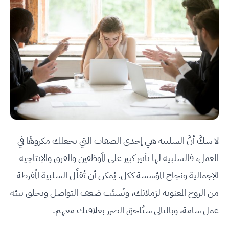
لا شكَّ أنَّ السلبية هي إحدى الصفات التي تجعلك مكروهًا في
العمل، فالسلبية لها تأثير كبير على المُوظفين والفرق والإنتاجية
الإجمالية ونجاح المؤسسة ككل. يُمكن أن تُقلِّل السلبية المُفرطة
من الروح المعنوية لزملائك، وتُسبِّب ضعف التواصل وتخلق بيئة
عمل سامة، وبالتالي ستُلحق الضرر بعلاقتك معهم.