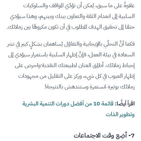
علاوةً على ما سبق، يُمكن أن تؤدّي المواقف والسلوكيات
السلبية إلى انعدام الثقة والتعاون بينك وبينهم، وهذا سيؤدي
حتمًا إلى تحقيق الهدف المطلوب في أن تكون مكروهًا بين زملائك.
فكما أنَّ التحلّي بالإيجابية والتفاؤل يُساهمان بشكلٍ كبير في نشر
السعادة في بيئة العمل، فإنَّ إظهار السلبية باستمرار سيؤدي إلى
إحباط زملائك. أطلِق العنان لطبيعتك النقدية َواحرص على
إظهار العيوب في كل شيء، وركز على التقليل من مجهودات
زملائك بوتيرة مُستمرة وستندهش بالنتيجة!
اقرأ أيضًا:
قائمة 10 من أفضل دورات التنمية البشرية
وتطوير الذات
7- أضِع وقت الاجتماعات