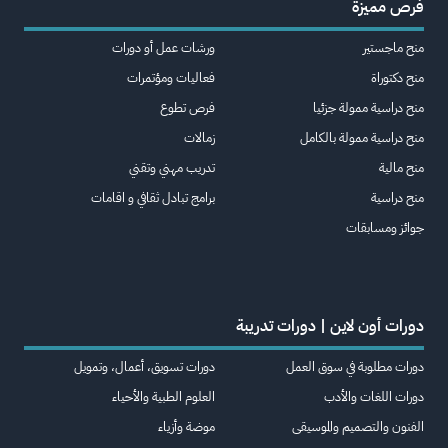
فرص مميزة
منح ماجستير
ورشات عمل أو دورات
منح دكتوراة
فعاليات ومؤتمرات
منح دراسية ممولة جزئيا
فرص تطوع
منح دراسية ممولة بالكامل
زمالات
منح مالية
تدريب مهني وتقني
منح دراسية
برامج تبادل ثقافي و اقامات
جوائز ومسابقات
دورات أون لاين | دورات تدريبة
دورات مطلوبة في سوق العمل
دورات تسويق، أعمال، وتمويل
دورات اللغات والأدب
العلوم الطبية والأحياء
الفنون والتصميم والموسيقى
موضة وأزياء