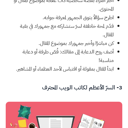
أخبر القرّاء بقصّة شخصية ذات علاقة بموضوع المقال أو
المحتوى.
اطرح سؤالاً يتوق الجمهور لمعرفة جوابه.
قدّم لمحة خاطفة لسرّ ستشاركه مع جمهورك في بقية
المقال.
كن مباشرًا وأخبر جمهورك بموضوع المقال.
أضف روح الدعابة إلى مقالك: قُصّ طرفة أو دعابة
مناسبة!
ابدأ المقال بمقولة أو اقتباس لأحد العظماء أو المشاهير.
3- السرّ الأعظم لكاتب الويب المحترف