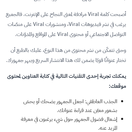
أصبحت كلمة Viral مرادفة لمعنى النجاح على الإنترنت. فالجميع
يرغب في نشر فيديوهات Viral، ومنشورات Viral على منصّات
التواصل الاجتماعي أو محتوى Viral على المواقع والمدوّنات.
وحتى تتمكّن من نشر محتوى من هذا النوع، عليك بالطبع أن
تختار عنوانًا قويّا يضمن لك هذا الانتشار السريع ويبهر جمهورك.
يمكنك تجربة إحدى التقنيات التالية في كتابة العناوين لمحتوى
موقعك:
الجذب العاطفي: اجعل الجمهور يضحك أو يحسّ
بشعور معيّن عند قراءة عنوانك.
إشعال فضول الجمهور حول شيء يرغبون في معرفة
المزيد عنه.