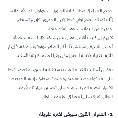
جميع الخبراء في مجال كتابة المحتوى، سيقولون لك الأمر ذاته:
إنّك تمتلك بضع ثوانٍ فقط لإبهار الجمهور، فإن لم تستطع
جذبهم من البداية ستفقد القرّاء حتمًا.
لا يهمّ إن كتبت أفضل مقال على شبكة الإنترنت، مستخدمًا
أحسن الصيغ ومستشهدًا بأكثر المصادر موثوقية وصحّة. فإن لم
تلتزم بتقنيات كتابة المحتوى، لن يقرأ أحد ما كتبته للأسف.
بعكس أساليب الكتابة التقليدية، فكتابة المحتوى لا تعتمد فقط
على لغة قويّة وصياغة متميزة وبحث متعمّق، إذ هنالك بعض
الأسرار الخفية التي تساعدك على تحسين مهاراتك في هذا
المجال. تعرّف عليها معنا في بقيّة هذا المقال.
1- العنوان القوي سيبقى لفترة طويلة