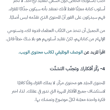
اكتب بأسلوبك الخاص دون السعي لتقليد أيّ أحد. لا تختر
أسلوب كتابة معيّنًا فقط لأنك تعتقد بأنه سيكون جذّابًا للقرّاء.
فهم سيدركون على الفور أنّ المحتوى الذي تقدّمه ليس أصليًا.
من الجميل أن تتخذ من الكتّاب العظماء قدوة لك، وتستوحي
الإلهام من كتاباتهم، لكنّ تقليد أسلوبهم هو بلا شكّ خطأ قاتل.
اقرأ المزيد عن
الوصف الوظيفي لكاتب محتوى الويب.
4- ركّز أفكارك وتجنّب التشتّت
المحتوى الجيّد هو محتوى مركّز. لا يملك القرّاء وقتًا كافيًا
لاستكشاف جميع الأفكار المبهرة التي تدور في عقلك. لذا، اختر
فكرة واحدة معيّنة لكلّ موضوع وتمسّك بها.