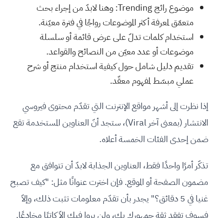
موضوع رائج Trending: وهنا لابدّ من إجراء بحث
متعمّق لمعرفة أكثر الموضوعات رواجًا في فترة معيّنة.
استخدام كلمات تدلّ على عرض قائمة أو سلسلة
موضوعات أو عدد معيّن من النصائح والقواعد.
تقديم دليل شامل حول كيفية استخدام منتج أو شرح
عملي مبسّط لمفهوم معقّد.
إذا نظرت إلى أشهر مواقع الإنترنت التي تقدّم محتوى فيروسي
الانتشار (بمعنى آخر Viral)، ستجد أنّ العناوين المستخدمة تقع
ضمن إحدى الفئات الخمسة أعلاه.
تذكّر أمرًا واحدًا فقط، العناوين الجذابة لابدّ أن تتوافق مع
مضمون الصفحة أو الموقع. فإن اخترت عنوانًا مثل: "كيف تصبح
غنيا في 5 دقائق؟" يجدر بأن تقدّم معلومات تثبت ذلك، وإلاّ
فسوف تفقد ثقة جمهورك بك، ولن يروا فيك إلاّ كاتبًا مخادعًا.