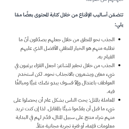
تتضمّن أساليب الإقناع من خلال كتابة المحتوى بعضًا ممّا
يلي:
الجذب نحو المنطق من خلال جعلهم يصدّقون أنّ ما
تطلبه منهم هو الخيار المنطقي الأفضل الذي عليهم
القيام به.
الجذب من خلال تحفيز المشاعر: اجعل القرّاء يرغبون في
شيء معيّن ويشعرون بالانجذاب نحوه. لكن استخدم
العواطف باعتدال وإلاّ فسوف يبدو نصّك غبيًّا ومبالغًا
فيه.
المعاملة بالمثل: يحبّ الناس بشكل عام أن يحصلوا على
شيء ما قبل أن يقدّموا شيئًا بالمقابل. لذا إن كنت تريد
منهم شراء منتج على سبيل المثال، قدّم لهم في البداية
معلومات قيّمة، أو فترة تجربة مجانية مثلاً.