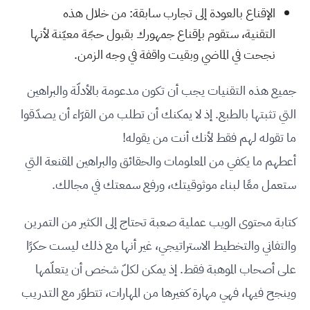
الإقناع بالعودة إلى تجارب سابقة: من خلال هذه
التقنية، ستقوم بإقناع جمهورك بقبول حجّة معيّنة لأنها
نجحت في الماضي وبقيت واقفة في وجه الزمن.
جميع هذه التقنيات يجب أن تكون مدعومة بالأدلّة والبراهين
التي تثبتها بالطبع. إذ لا يمكنك أن تطلب من القرّاء أن يصدّقوا
ما تقوله لهم فقط لأنك أنت من يقوله!
أعطهم ما يكفي من المعلومات والحقائق والبراهين المقنعة التي
ستعمل معًا لبناء موثوقيتك، ورفع سمعتك في مجالك.
كتابة محتوى الويب عملية صعبة تحتاج إلى الكثير من التمرين
والتفاني والتخطيط الاستراتيجي، غير أنها مع ذلك ليست حكرًا
على أصحاب الموهبة فقط. إذ يمكن لكلّ شخص أن يتعلّمها
وينجح فيها، فهي مهارة كغيرها من المهارات، تتطوّر مع التدريب