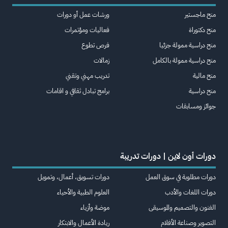
منح ماجستير
ورشات عمل أو دورات
منح دكتوراة
فعاليات ومؤتمرات
منح دراسية ممولة جزئيا
فرص تطوع
منح دراسية ممولة بالكامل
زمالات
منح مالية
تدريب مهني وتقني
منح دراسية
برامج تبادل ثقافي و اقامات
جوائز ومسابقات
دورات أون لاين | دورات تدريبة
دورات مطلوبة في سوق العمل
دورات تسويق، أعمال، وتمويل
دورات اللغات والأدب
العلوم الطبية والأحياء
الفنون والتصميم والموسيقى
موضة وأزياء
التصوير وصناعة الأفلام
ريادة الأعمال والابتكار