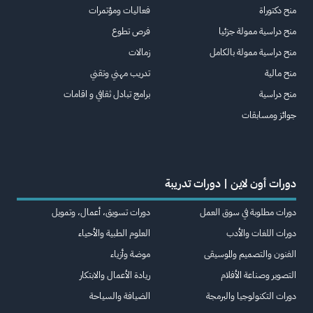
منح دكتوراة
فعاليات ومؤتمرات
منح دراسية ممولة جزئيا
فرص تطوع
منح دراسية ممولة بالكامل
زمالات
منح مالية
تدريب مهني وتقني
منح دراسية
برامج تبادل ثقافي و اقامات
جوائز ومسابقات
دورات أون لاين | دورات تدريبة
دورات مطلوبة في سوق العمل
دورات تسويق، أعمال، وتمويل
دورات اللغات والأدب
العلوم الطبية والأحياء
الفنون والتصميم والموسيقى
موضة وأزياء
التصوير وصناعة الأفلام
ريادة الأعمال والابتكار
دورات التكنولوجيا والبرمجة
الضيافة والسياحة