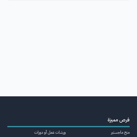
فرص مميزة
منح ماجستير
ورشات عمل أو دورات