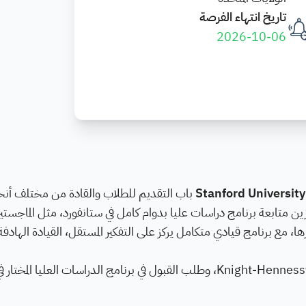
تاريخ انتهاء الفرصة
2026-10-06
Stanford University
باب التقديم للطلاب والقادة من مختلف أنحاء
 للمرشحين المتميزين متابعة برنامج دراسات عليا بدوام كامل في ستانفورد، مثل الماجستير
اه، MBA، JD، MD، MFA، MS، MA، MPP وغيرها، مع برنامج قيادي متكامل يركز على التفكير المستقل، القيادة ا
يجب على المتقدم تقديم طلبين منفصلين: طلب زمالة Knight-Hennessy، وطلب القبول في برنامج الدراسات العليا