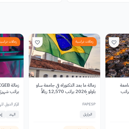
زمالات دراسية
زمالات دراسية
جامعة
زمالة ما بعد الدكتوراه في جامعة ساو
بالبرازيل 2026 براتب
باولو 2026 براتب 12,570 ريالاً
براتب شهري 
شهرياً
الصحي
FAPESP
المركز الدولي ل
الحيوية (ICGEB)
البرازيل
الهند
إيط