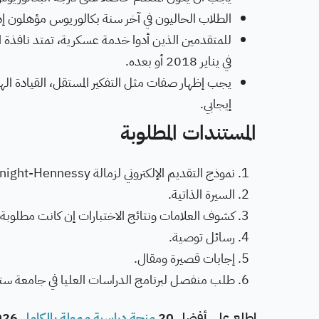
الطلاب الحاليون في آخر سنة بكالوريوس مؤهلون إذا ك
للمتقدمين الذين أدوا خدمة عسكرية، تمتد نافذة ا
في يناير 2018 أو بعده.
يجب إظهار صفات مثل التفكير المستقل، القيادة الهاد
إيجابي.
المستندات المطلوبة
نموذج التقديم الإلكتروني لزمالة Knight-Hennessy.
السيرة الذاتية.
كشوف العلامات ونتائج الاختبارات إن كانت مطلوبة م
رسائل توصية.
إجابات قصيرة ومقال.
طلب منفصل لبرنامج الدراسات العليا في جامعة ستا
اطلع على أفضل 20
منحة دراسية ممولة بالكامل
2026 بدون ايلتس