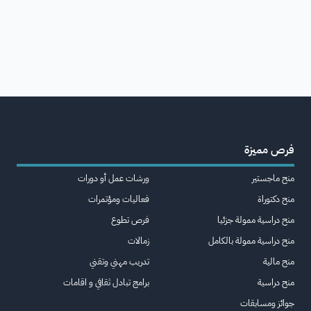
فرص مميزة
منح ماجستير
ورشات عمل أو دورات
منح دكتوراة
فعاليات ومؤتمرات
منح دراسية ممولة جزئيا
فرص تطوع
منح دراسية ممولة بالكامل
زمالات
منح مالية
تدريب مهني وتقني
منح دراسية
برامج تبادل ثقافي و اقامات
جوائز ومسابقات