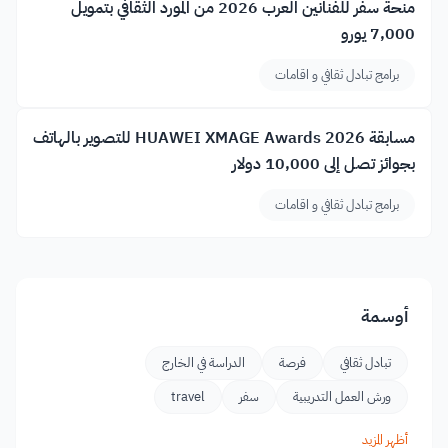
منحة سفر للفنانين العرب 2026 من المورد الثقافي بتمويل
7,000 يورو
برامج تبادل ثقافي و اقامات
مسابقة HUAWEI XMAGE Awards 2026 للتصوير بالهاتف
بجوائز تصل إلى 10,000 دولار
برامج تبادل ثقافي و اقامات
أوسمة
تبادل ثقافي
فرصة
الدراسة في الخارج
ورش العمل التدريبية
سفر
travel
أظهر المزيد