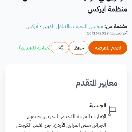
منظمة آيركس
مقدمة من
:
مجلس البحوث والتبادل الدولي - آيركس
آخر تحديث
:
10/16/2019
تقدم للفرصة
حفظ
(
متاحة للتقديم
)
معايير المتقدم
الجنسية
الإمارات العربية المتحدة, البحرين, جيبوتي,
الجزائر, مصر, العراق, الأردن, جزر القمر, الكويت,