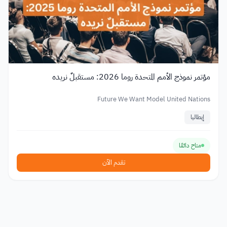
مؤتمر نموذج الأمم المتحدة روما 2026: مستقبلٌ نريده
Future We Want Model United Nations
إيطاليا
متاح دائمًا
تقدم الآن