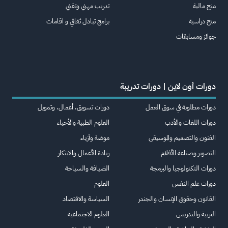
منح مالية
تدريب مهني وتقني
منح دراسية
برامج تبادل ثقافي و اقامات
جوائز ومسابقات
دورات أون لاين | دورات تدريبة
دورات مطلوبة في سوق العمل
دورات تسويق، أعمال، وتمويل
دورات اللغات والأدب
العلوم الطبية والأحياء
الفنون والتصميم والموسيقى
موضة وأزياء
التصوير وصناعة الأفلام
ريادة الأعمال والابتكار
دورات التكنولوجيا والبرمجة
الضيافة والسياحة
دورات علم النفس
العلوم
القانون وحقوق الإنسان والجندر
السياسة والاقتصاد
التربية والتدريس
العلوم الاجتماعية