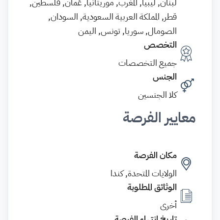
لبنان, ليبيا, المغرب, موريتانيا, عُمان, فلسطين,
قطر, المملكة العربية السعودية, السودان,
الصومال, سوريا, تونس, اليمن
التخصص
جميع التخصصات
الجنس
كلا الجنسين
معايير الفرصة
مكان الفرصة
الولايات المتحدة, كندا
الوثائق المطلوبة
أخرى
تاريخ انتهاء الفرصة