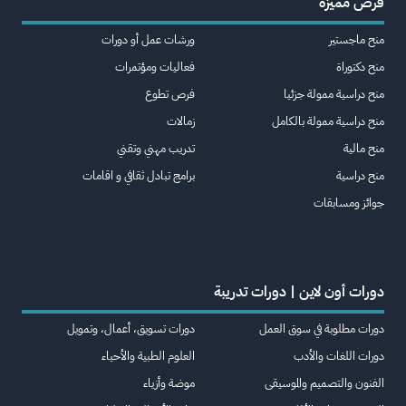
فرص مميزة
منح ماجستير
ورشات عمل أو دورات
منح دكتوراة
فعاليات ومؤتمرات
منح دراسية ممولة جزئيا
فرص تطوع
منح دراسية ممولة بالكامل
زمالات
منح مالية
تدريب مهني وتقني
منح دراسية
برامج تبادل ثقافي و اقامات
جوائز ومسابقات
دورات أون لاين | دورات تدريبة
دورات مطلوبة في سوق العمل
دورات تسويق، أعمال، وتمويل
دورات اللغات والأدب
العلوم الطبية والأحياء
الفنون والتصميم والموسيقى
موضة وأزياء