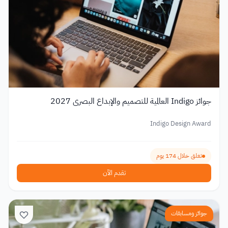
جوائز Indigo العالمية للتصميم والإبداع البصري 2027
Indigo Design Award
تغلق خلال 174 يوم
تقدم الآن
جوائز ومسابقات