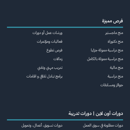
فرص مميزة
منح ماجستير
ورشات عمل أو دورات
منح دكتوراة
فعاليات ومؤتمرات
منح دراسية ممولة جزئيا
فرص تطوع
منح دراسية ممولة بالكامل
زمالات
منح مالية
تدريب مهني وتقني
منح دراسية
برامج تبادل ثقافي و اقامات
جوائز ومسابقات
دورات أون لاين | دورات تدريبة
دورات مطلوبة في سوق العمل
دورات تسويق، أعمال، وتمويل