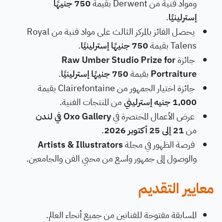
ومواد فنية من Derwent بقيمة
750 جنيهًا
إسترلينيًا
.
يحصل الفائز بالمركز الثالث على مواد فنية من Royal
Talens بقيمة
750 جنيهًا إسترلينيًا
.
جائزة
Raw Umber Studio Prize for
Portraiture
بقيمة
750 جنيهًا إسترلينيًا
.
جائزة اختيار الجمهور من Clairefontaine بقيمة
1,000 جنيه إسترليني
من المنتجات الفنية.
عرض الأعمال المختصرة في
Oxo Gallery في لندن
من
21 إلى 25 أكتوبر 2026
.
فرصة الظهور في مجلة
Artists & Illustrators
والوصول إلى جمهور واسع من محبي الفن والجامعين.
معايير التقديم
المسابقة مفتوحة للفنانين من جميع أنحاء العالم.