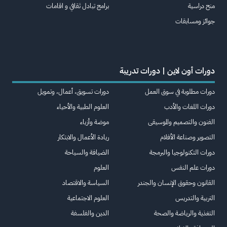
منح دراسية
برامج تبادل ثقافي و اقامات
جوائز ومسابقات
دورات أون لاين | دورات تدريبة
دورات مطلوبة في سوق العمل
دورات تسويق، أعمال، وتمويل
دورات اللغات والأدب
العلوم الطبية والأحياء
الفنون والتصميم والموسيقى
موضة وأزياء
التصوير وصناعة الأفلام
ريادة الأعمال والابتكار
دورات التكنولوجيا والبرمجة
الضيافة والسياحة
دورات علم النفس
العلوم
القانون وحقوق الإنسان والجندر
السياسة والاقتصاد
التربية والتدريس
العلوم الاجتماعية
التغذية والرياضة والصحة
الدين والفلسفة