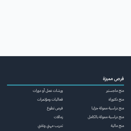
فرص مميزة
منح ماجستير
ورشات عمل أو دورات
منح دكتوراة
فعاليات ومؤتمرات
منح دراسية ممولة جزئيا
فرص تطوع
منح دراسية ممولة بالكامل
زمالات
منح مالية
تدريب مهني وتقني