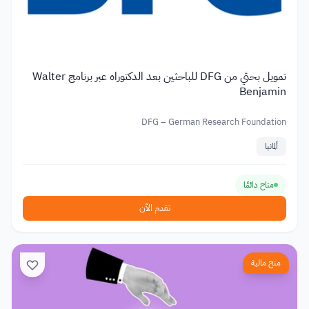
تمويل بحثي من DFG للباحثين بعد الدكتوراه عبر برنامج Walter
Benjamin
DFG – German Research Foundation
ألمانيا
متاح دائمًا
تقدم الآن
منح مالية