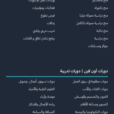
منح ماجستير
ورشات عمل أو دورات
منح دكتوراة
فعاليات ومؤتمرات
منح دراسية ممولة جزئيا
فرص تطوع
منح دراسية ممولة بالكامل
زمالات
منح مالية
تدريب مهني وتقني
منح دراسية
برامج تبادل ثقافي و اقامات
جوائز ومسابقات
دورات أون لاين | دورات تدريبة
دورات مطلوبة في سوق العمل
دورات تسويق، أعمال، وتمويل
دورات اللغات والأدب
العلوم الطبية والأحياء
الفنون والتصميم والموسيقى
موضة وأزياء
التصوير وصناعة الأفلام
ريادة الأعمال والابتكار
دورات التكنولوجيا والبرمجة
الضيافة والسياحة