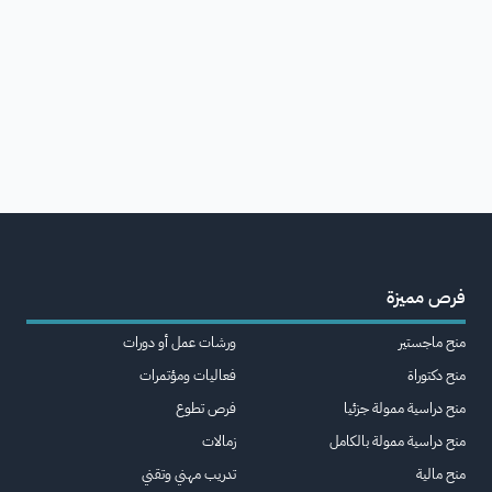
فرص مميزة
منح ماجستير
ورشات عمل أو دورات
منح دكتوراة
فعاليات ومؤتمرات
منح دراسية ممولة جزئيا
فرص تطوع
منح دراسية ممولة بالكامل
زمالات
منح مالية
تدريب مهني وتقني