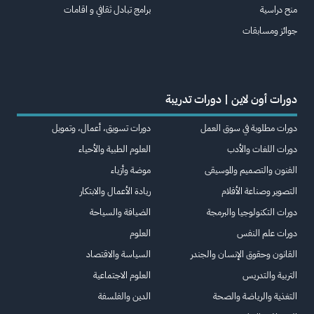
منح دراسية
برامج تبادل ثقافي و اقامات
جوائز ومسابقات
دورات أون لاين | دورات تدريبة
دورات مطلوبة في سوق العمل
دورات تسويق، أعمال، وتمويل
دورات اللغات والأدب
العلوم الطبية والأحياء
الفنون والتصميم والموسيقى
موضة وأزياء
التصوير وصناعة الأفلام
ريادة الأعمال والابتكار
دورات التكنولوجيا والبرمجة
الضيافة والسياحة
دورات علم النفس
العلوم
القانون وحقوق الإنسان والجندر
السياسة والاقتصاد
التربية والتدريس
العلوم الاجتماعية
التغذية والرياضة والصحة
الدين والفلسفة