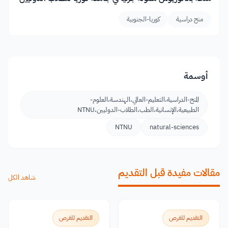
منح دراسية
كوريا-الجنوبية
أوسمة
المنح-الدراسية،التعليم-العالي،الهندسة،العلوم-
الطبيعية،الإنسانية،الطب،الطلاب-الدوليين،NTNU
NTNU
natural-sciences
مقالات مفيدة قبل التقديم
شاهد الكل
التقديم للفرص
التقديم للفرص