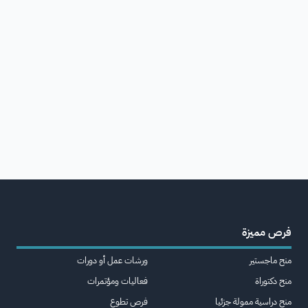
فرص مميزة
منح ماجستير
ورشات عمل أو دورات
منح دكتوراة
فعاليات ومؤتمرات
منح دراسية ممولة جزئيا
فرص تطوع