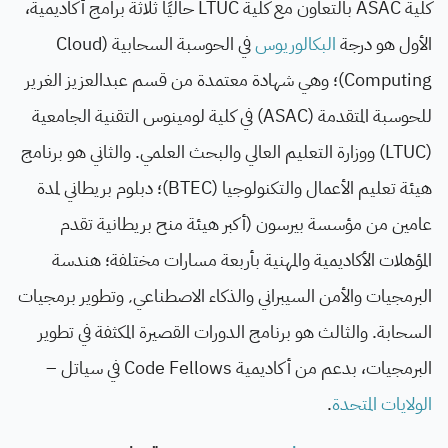
كلية ASAC بالتعاون مع كلية LTUC حاليًا ثلاثة برامج أكاديمية،
الأول هو درجة
البكالوريوس
في الحوسبة السحابية (Cloud
Computing)؛ وهي شهادة معتمدة من قسم عبدالعزيز الغرير
للحوسبة المتقدمة (ASAC) في كلية لومينوس التقنية الجامعية
(LTUC) ووزارة التعليم العالي والبحث العلمي. والثاني هو برنامج
هيئة تعليم الأعمال والتكنولوجيا (BTEC)؛ دبلوم بريطاني لمدة
عامين من مؤسسة بيرسون (أكبر هيئة منح بريطانية تقدم
المؤهلات الأكاديمية والمهنية بأربعة مسارات مختلفة؛ هندسة
البرمجيات والأمن السيبراني والذكاء الاصطناعي٬ وتطوير برمجيات
السحابة. والثالث هو برنامج الدورات القصيرة المكثفة في تطوير
البرمجيات، بدعم من أكاديمية Code Fellows في سياتل –
الولايات المتحدة
.