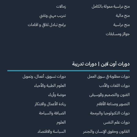
منح دراسية ممولة بالكامل
زمالات
منح مالية
تدريب مهني وتقني
منح دراسية
برامج تبادل ثقافي و اقامات
جوائز ومسابقات
دورات أون لاين | دورات تدريبة
دورات مطلوبة في سوق العمل
دورات تسويق، أعمال، وتمويل
دورات اللغات والأدب
العلوم الطبية والأحياء
الفنون والتصميم والموسيقى
موضة وأزياء
التصوير وصناعة الأفلام
ريادة الأعمال والابتكار
دورات التكنولوجيا والبرمجة
الضيافة والسياحة
دورات علم النفس
العلوم
القانون وحقوق الإنسان والجندر
السياسة والاقتصاد