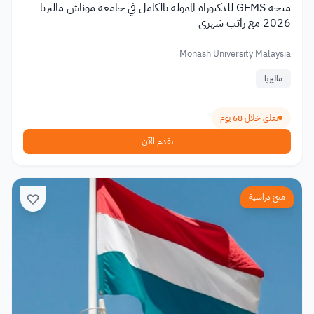
منحة GEMS للدكتوراه الممولة بالكامل في جامعة موناش ماليزيا
2026 مع راتب شهري
Monash University Malaysia
ماليزيا
تغلق خلال 68 يوم
تقدم الآن
منح دراسية