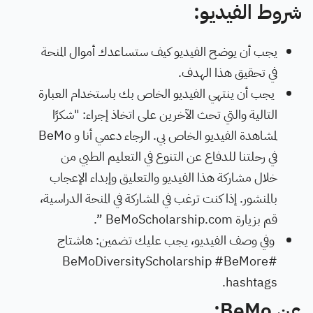
شروط الفيديو:
يجب أن يوضح الفيديو كيف ستساعدك أموال المنحة
في تحقيق هذا الهدف.
يجب أن ينتهي الفيديو الخاص بك باستخدام العبارة
التالية والتي تحث الآخرين على اتخاذ إجراء: "شكرًا
لمشاهدة الفيديو الخاص بي. الرجاء دعمي أنا و BeMo
في رحلتنا للدفاع عن التنوع في التعليم الطبي من
خلال مشاركة هذا الفيديو والتعليق وإبداء الإعجاب
بالمنشور. إذا كنت ترغب في المشاركة في المنحة الدراسية،
قم بزيارة BeMoScholarship.com ”.
وفي وصف الفيديو، يجب عليك تضمين:
هاشتاج
#BeMoDiversityScholarship #BeMore
hashtags.
عن BeMo: