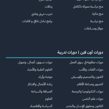
منح دراسية ممولة بالكامل
زمالات
منح مالية
تدريب مهني وتقني
منح دراسية
برامج تبادل ثقافي و اقامات
جوائز ومسابقات
دورات أون لاين | دورات تدريبة
دورات مطلوبة في سوق العمل
دورات تسويق، أعمال، وتمويل
دورات اللغات والأدب
العلوم الطبية والأحياء
الفنون والتصميم والموسيقى
موضة وأزياء
التصوير وصناعة الأفلام
ريادة الأعمال والابتكار
دورات التكنولوجيا والبرمجة
الضيافة والسياحة
دورات علم النفس
العلوم
القانون وحقوق الإنسان والجندر
السياسة والاقتصاد