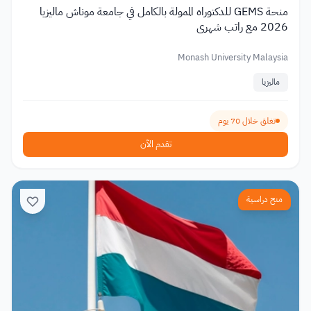
منحة GEMS للدكتوراه الممولة بالكامل في جامعة موناش ماليزيا
2026 مع راتب شهري
Monash University Malaysia
ماليزيا
تغلق خلال 70 يوم
تقدم الآن
منح دراسية