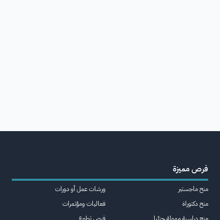
فرص مميزة
منح ماجستير
ورشات عمل أو دورات
منح دكتوراة
فعاليات ومؤتمرات
منح دراسية ممولة جزئيا
فرص تطوع