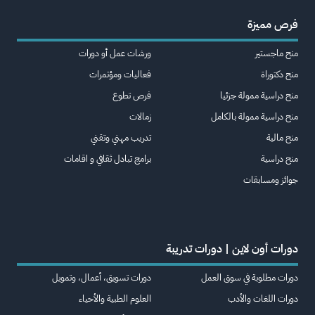
فرص مميزة
منح ماجستير
ورشات عمل أو دورات
منح دكتوراة
فعاليات ومؤتمرات
منح دراسية ممولة جزئيا
فرص تطوع
منح دراسية ممولة بالكامل
زمالات
منح مالية
تدريب مهني وتقني
منح دراسية
برامج تبادل ثقافي و اقامات
جوائز ومسابقات
دورات أون لاين | دورات تدريبة
دورات مطلوبة في سوق العمل
دورات تسويق، أعمال، وتمويل
دورات اللغات والأدب
العلوم الطبية والأحياء