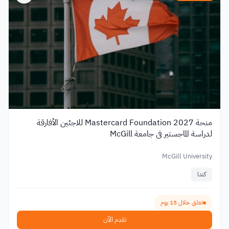
منحة Mastercard Foundation 2027 للاجئين الأفارقة
لدراسة الماجستير في جامعة McGill
McGill University
كندا
تغلق خلال 15 يوم
تقدم الآن