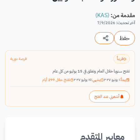
مقدمة من
:
(KAS)
آخر تحديث
:
7/9/2026
حفظ
قريباً
فرصة دورية
تفتح سنويا خلال العام وتغلق في 15 يوليو من كل عام
يبدأ:
١ يونيو ٢٠٢٧
ينتهي:
١٥ يوليو ٢٠٢٧
تفتح خلال 299 أيام
أشعرني عند الفتح
معايير المتقدم