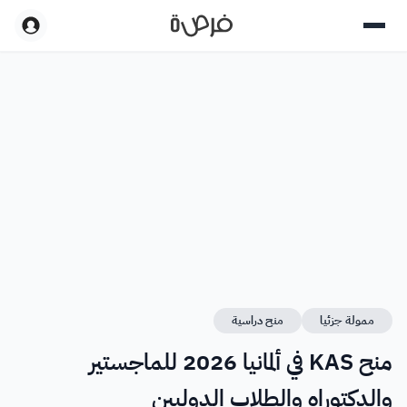
ممولة جزئيا
منح دراسية
منح KAS في ألمانيا 2026 للماجستير
والدكتوراه والطلاب الدوليين