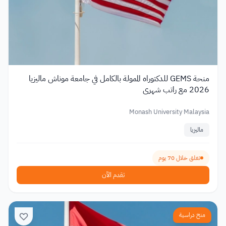
منحة GEMS للدكتوراه الممولة بالكامل في جامعة موناش ماليزيا
2026 مع راتب شهري
Monash University Malaysia
ماليزيا
تغلق خلال 70 يوم
تقدم الآن
منح دراسية