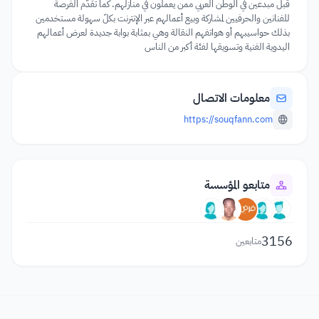
قبل مبدعين في الوطن العربي ممن يعملون في منازلهم. كما تقدّم الفرصة
للفنانين والحرفيين لمشاركة وبيع أعمالهم عبر الإنترنت بكلّ سهولة مستخدمين
بذلك حواسيبهم أو هواتفهم النقالة وهي بمثابة بوابة جديدة لعرض أعمالهم
اليدوية الفنية وتسويقها لفئة أكبر من الناس
معلومات الاتصال
https://souqfann.com
متابعو المؤسسة
3156
متابعين