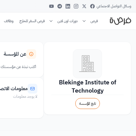
وسائل التواصل الاجتماعي
فرص
دورات اون لاين
فرص السفر للخارج
وظائف
عن المؤسسة
اكتب نبذة عن مؤسستك
Blekinge Institute of
معلومات الاتص
Technology
لا يوجد معلومات
تابع المؤسسة