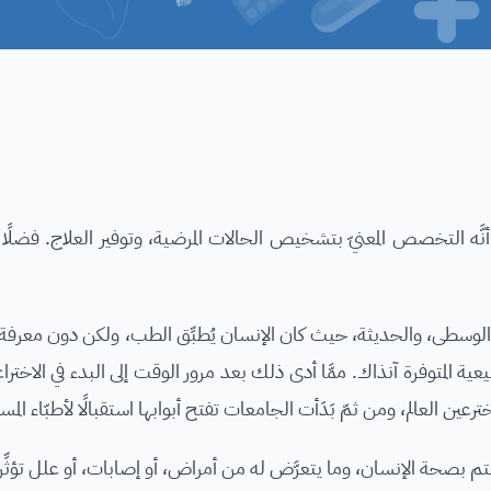
نَّه التخصص المعنيّ بتشخيص الحالات المرضية، وتوفير العلاج. فضلًا
 والوسطى، والحديثة، حيث كان الإنسان يُطبِّق الطب، ولكن دون معرفة
ية المتوفرة آنذاك. ممَّا أدى ذلك بعد مرور الوقت إلى البدء في الاختر
عين العالم، ومن ثمّ بَدَأت الجامعات تفتح أبوابها استقبالًا لأطبّاء الم
حة الإنسان، وما يتعرَّض له من أمراض، أو إصابات، أو علل تؤثِّر 