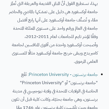
بهذا، نستطيع القول أنَّ المباني القديمة والعريقة التي تُميِّز
جامعة أوكسفورد هي دليل على تمسُكها بالماضي والحاضر
معًا، و تُصنّّف جامعة أوكسفورد على أنها رابع أفضل
جامعة في العالم ورقم واحد على مستوى المملكة المتحدة
وفقًا لمؤشر تايم للجامعات لعام 2011-2012،
وأصبحت أوكسفورد واحدة من أقوى المنافسين لجامعة
كامبريدج ويبقى خريج جامعة أوكسفورد مثالًا للمستوى
العلمي المرموق.
جامعة برنستون - Princeton University:
تَقَع
"جامعة برنستون" أو "Princeton University"
الخاصة في الولايات المتحدة في ولاية نيوجيرسي في مدينة
برنستون، وهي جامعة بحثيّة، وكانت كلية قبل أن تكون
جامعة حيث تأسَّست كلية برنستون عام 1746 ممَّا