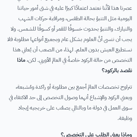
عصرنا هذا لأنَّنا نعتمد اعتمادًا كبيرًا عليه في شتى أمور حياتنا
اليومية مثل التنبؤ بحالة الطقس، ومراقبة حركات الشهب
والنيازك، والتنبؤ بحدوث خسوفًا للقمر أو كسوفًا للشمس. ولا
يجب أن ننسى أنَّ العلوم بشكل عام وبجميع أنواعها مطلوبة فلا
نستطيع العيش بدون العلم. لهذا، من الصعب أن يُعاني هذا
التخصص من حالة الركود خاصةً في العالم الأوربي. لكن،
ماذا
نقصد بالركود؟
تتراوح تخصصات العالم أجمع بين مطلوبة أو راكدة ومُشبعة،
ويعني الركود والإشباع أنهما وصول التخصص إلى حد الاكتفاء في
سوق العمل في دولة ما وبالتالي يصعُب على خريجيه إيجاد
وظيفة.
وماذا يعني الطلب على التخصص؟