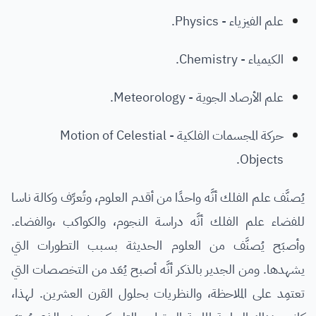
علم الفيزياء - Physics.
الكيمياء - Chemistry.
علم الأرصاد الجوية - Meteorology.
حركة المجسمات الفلكية - Motion of Celestial
Objects.
يُصنَّف علم الفلك أنَّه واحدًا من أقدم العلوم، وتُعرِّف وكالة ناسا
للفضاء علم الفلك أنَّه دراسة النجوم، والكواكب ،والفضاء.
وأصبَح يُصنَّف من العلوم الحديثة بسبب التطورات التي
يشهدها. ومن الجدير بالذكر أنَّه أصبح يُعَد من التخصصات التي
تعتمِد على الملاحظة، والنظريات بحلول القرن العشرين. لهذا،