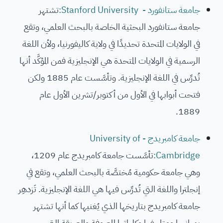
جامعة ستانفورد - Stanford University:
تشتهر
جامعة ستانفورد البحثية الخاصة بالبحث العلمي، وتقع
في الولايات المتحدة تحديدًا في ولاية كاليفورنيا، ولأن اللغة
الرسمية في الولايات المتحدة هي الإنجليزية فمن المؤكَّد أنها
تُدرِّس في اللغة الإنجليزية. وتأسَّست عام 1885 ولكن
فتحت أبوابها في الأول من أكتوبر/تشرين الأول عام
1889.
جامعة كامبريدج - University of
Cambridge:
تأسَّست جامعة كامبريدج عام 1209،
وهي جامعة حكومية مُختصَّة بالبحث العلمي، وتقع في
إنجلترا واللغة التي تُدرِّس فيها هي اللغة الإنجليزية. تَزدهِر
جامعة كامبريدج بتاريخها الذي يُغنيها كما أنها تشتهر
بمبانيها ومتاحفها وكلياتها المعروفة والعريقة التي