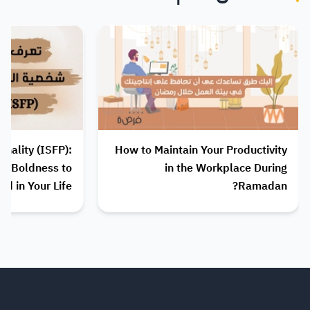
nality (ISFP):
How to Maintain Your Productivity
ur Boldness to
in the Workplace During
d in Your Life
Ramadan?