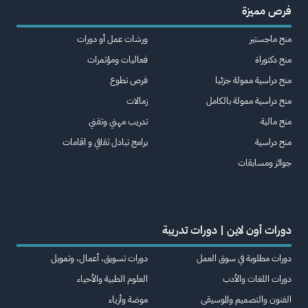
فرص مميزة
منح ماجستير
ورشات عمل أو دورات
منح دكتوراة
فعاليات ومؤتمرات
منح دراسية ممولة جزئيا
فرص تطوع
منح دراسية ممولة بالكامل
زمالات
منح مالية
تدريب مهني وتقني
منح دراسية
برامج تبادل ثقافي و اقامات
جوائز ومسابقات
دورات أون لاين | دورات تدريبة
دورات مطلوبة في سوق العمل
دورات تسويق، أعمال، وتمويل
دورات اللغات والأدب
العلوم الطبية والأحياء
الفنون والتصميم والموسيقى
موضة وأزياء