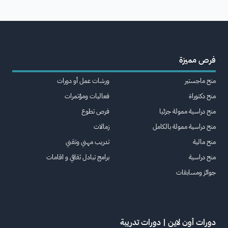
فرص مميزة
منح ماجستير
ورشات عمل أو دورات
منح دكتوراة
فعاليات ومؤتمرات
منح دراسية ممولة جزئيا
فرص تطوع
منح دراسية ممولة بالكامل
زمالات
منح مالية
تدريب مهني وتقني
منح دراسية
برامج تبادل ثقافي و اقامات
جوائز ومسابقات
دورات أون لاين | دورات تدريبة