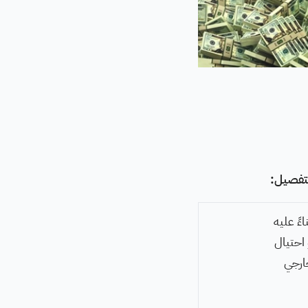
التفصيل:
ءً عليه
 احتيال
خارجي