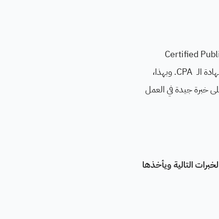
 على شهادة محاسب قانوني معتمد "CPA" أو Certified Public
Accountant حيث لا يُمكن للمحاسب العمل في مجال التدقيق الخارجي دون الحصول على شهادة الـ CPA. وبهذا،
ى خبرة جيدة في العمل
خبرات التالية ويأخذها