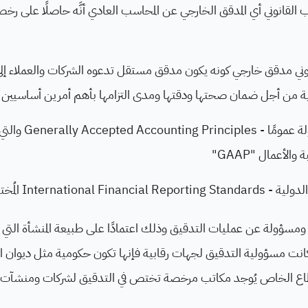
ب القانوني أي المدقق الخارجي عن المحاسب العادي أنَّه حاصلًا على رخ
نوني مدقق خارجي كونه يكون مدقق مستقل تدعوه الشركات والعملاء إل
بية من أجل ضمان صحتها ودقتها ومدى التزامها بأهم أمرين أساسيين في 
معايير المحاسبة المقبو
والأعمال "GAAP"
Internation المُختصرة بـ "IFRS"
مسؤولة عن عمليات التدقيق وذلك اعتمادًا على طبيعة المنشأة التي
كانت مسؤولية التدقيق لجهات رقابية فإنها تكون حكومية مثل ديوان المحا
القطاع الخاص يُوجد مكاتب مرخصة تختص في التدقيق لشركات ومنشآ