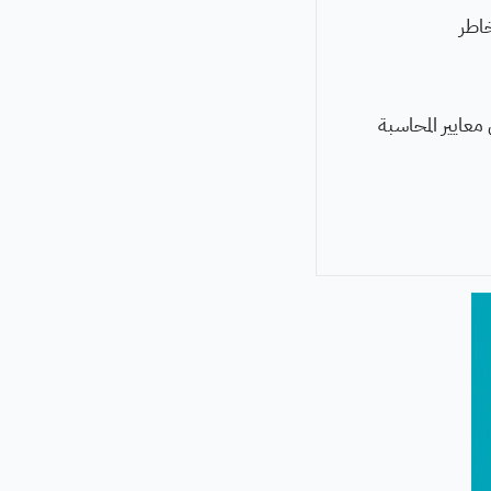
خاطر
ل القيود المحاسبية بطريقة صحيحة وفقًا لما يتناسب مع GAAP أي معايير المحاسبة