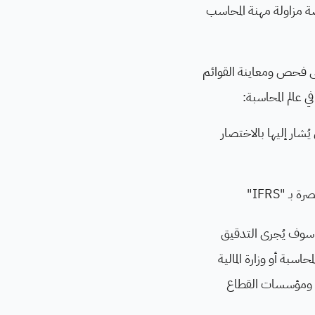
صة مزاولة مهنة المحاسب
ى فحص ومعاينة القوائم
عالم المحاسبة:
لة عمومًا - Generally Accepted Accounting Principles والتي يُشار إليها بالاختصار
 سوف يُجرى التدقيق
سبة أو وزارة المالية
ت ومؤسسات القطاع