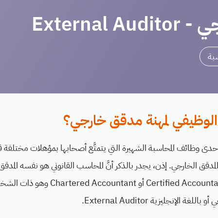
External 
سبة
لوظيفي لمهنة مدقق خارجي؟
دى وظائف المحاسبة الشهيرة التي يتمتَّع أصحابها بمؤهلات مختلفة قل
لمدقق الخارجي. إذن، يجدر بالذكر أنَّ المحاسب القانوني هو نفسه المدقق
عليه باللغة الإنجليزية tified Accountant
ة الإنجليزية External Auditor.