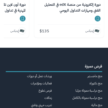
دورة إلكترونية من منصة edX في التحليل
الفني ومهارات التداول اليومي
المهنية في تداول ا
للتمويل
$
135
إيديكس
إيديكس
فرص مميزة
منح ماجستير
ورشات عمل أو دورات
منح دكتوراة
فعاليات ومؤتمرات
منح دراسية ممولة جزئيا
فرص تطوع
منح دراسية ممولة بالكامل
زمالات
منح مالية
تدريب مهني وتقني