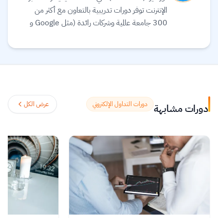
الإنترنت توفر دورات تدريبية بالتعاون مع أكثر من
300 جامعة عالمية وشركات رائدة (مثل Google و
Meta و IBM) لتقديم تعليم مرن ومرتبط بسوق
العمل. تقدم المنصة مجموعة واسعة من الخيارات
التعليمية، بما في ذلك الشهادات المهنية، الدورات
التخصصية (Specializations)، ودرجات
البكالوريوس أو الماجستير عبر الإنترنت في مجالات مثل
علوم البيانات، التكنولوجيا، الأعمال، والصحة.
دورات التداول الإلكتروني
عرض الكل
دورات مشابهة
تستخدم المنصة الذكاء الاصطناعي لترجمة آلاف
الدورات، وتوفير ترجمة نصية (Subtitles) بلغات
متعددة، بما في ذلك اللغة العربية.
اقرأ المزيد.