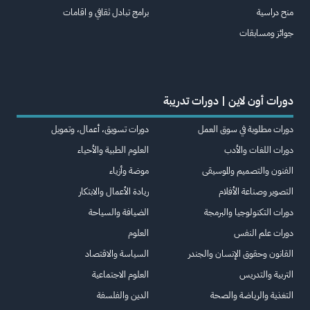
منح دراسية
برامج تبادل ثقافي و اقامات
جوائز ومسابقات
دورات أون لاين | دورات تدريبة
دورات مطلوبة في سوق العمل
دورات تسويق، أعمال، وتمويل
دورات اللغات والأدب
العلوم الطبية والأحياء
الفنون والتصميم والموسيقى
موضة وأزياء
التصوير وصناعة الأفلام
ريادة الأعمال والابتكار
دورات التكنولوجيا والبرمجة
الضيافة والسياحة
دورات علم النفس
العلوم
القانون وحقوق الإنسان والجندر
السياسة والاقتصاد
التربية والتدريس
العلوم الاجتماعية
التغذية والرياضة والصحة
الدين والفلسفة