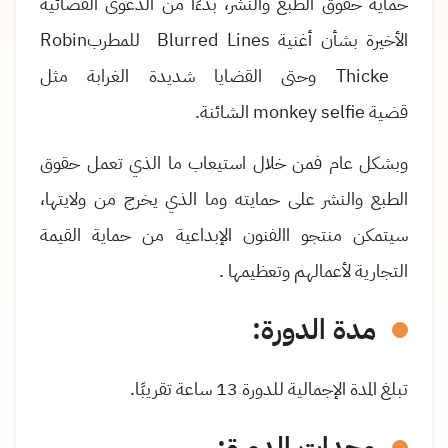
حماية حقوق الطبع والنشر، بدءًا من الدعوى القضائية
الأخيرة بشأن أغنية
Blurred Lines
للمطرب
Robin
Thicke
وحتى القضايا شديدة الغرابة مثل
قضية
monkey selfie
الشائنة.
وبشكل عام فمن خلال استيعاب ما الذي تعمل حقوق
الطبع والنشر على حمايته وما الذي يخرج من ولايتها،
سيتمكن منتجو االفنون الإبداعية من حماية القيمة
التجارية لأعمالهم وتعظيمها
.
مدة الدورة:
تبلغ المدة الإجمالية للدورة 13 ساعة تقريبًا.