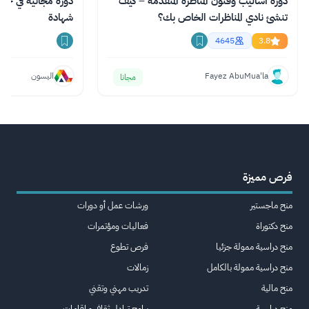
دورة أساليب وفنون المناظرة المتقدمة – كيف
تنشئ نادي المناظرات الخاص بك؟
شهادة
4645
3.8
Fayez AbuMua'la
اليسون
مجانا
فرص مميزة
منح ماجستير
ورشات عمل أو دورات
منح دكتوراة
فعاليات ومؤتمرات
منح دراسية ممولة جزئيا
فرص تطوع
منح دراسية ممولة بالكامل
زمالات
منح مالية
تدريب مهني وتقني
منح دراسية
برامج تبادل ثقافي و اقامات