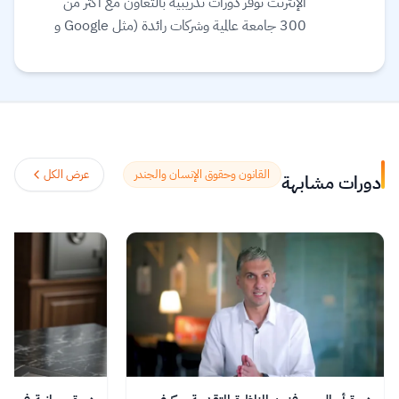
الإنترنت توفر دورات تدريبية بالتعاون مع أكثر من
300 جامعة عالمية وشركات رائدة (مثل Google و
Meta و IBM) لتقديم تعليم مرن ومرتبط بسوق
العمل. تقدم المنصة مجموعة واسعة من الخيارات
التعليمية، بما في ذلك الشهادات المهنية، الدورات
التخصصية (Specializations)، ودرجات
البكالوريوس أو الماجستير عبر الإنترنت في مجالات مثل
علوم البيانات، التكنولوجيا، الأعمال، والصحة.
القانون وحقوق الإنسان والجندر
عرض الكل
دورات مشابهة
تستخدم المنصة الذكاء الاصطناعي لترجمة آلاف
الدورات، وتوفير ترجمة نصية (Subtitles) بلغات
متعددة، بما في ذلك اللغة العربية.
اقرأ المزيد.