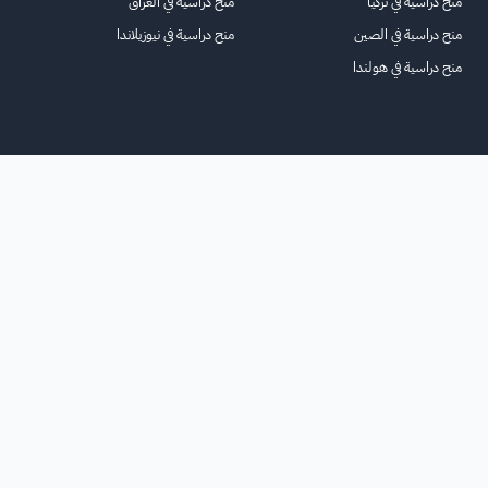
منح دراسية في تركيا
منح دراسية في العراق
منح دراسية في الصين
منح دراسية في نيوزيلاندا
منح دراسية في هولندا
الرئيسية
عنا
للاعلانات
الشروط والأحكام
تواصل معنا
الأسئلة الشائعة
خريطة الموقع
جميع الحقوق محفوظة لمنصة فرصة
©
2026