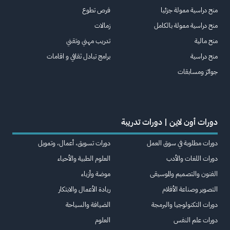
منح دراسية ممولة جزئيا
فرص تطوع
منح دراسية ممولة بالكامل
زمالات
منح مالية
تدريب مهني وتقني
منح دراسية
برامج تبادل ثقافي و اقامات
جوائز ومسابقات
دورات أون لاين | دورات تدريبة
دورات مطلوبة في سوق العمل
دورات تسويق، أعمال، وتمويل
دورات اللغات والأدب
العلوم الطبية والأحياء
الفنون والتصميم والموسيقى
موضة وأزياء
التصوير وصناعة الأفلام
ريادة الأعمال والابتكار
دورات التكنولوجيا والبرمجة
الضيافة والسياحة
دورات علم النفس
العلوم