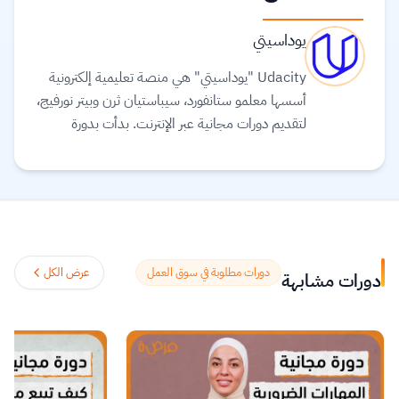
يوداسيتي
Udacity "يوداسيتي" هي منصة تعليمية إلكترونية
أسسها معلمو ستانفورد، سيباستيان ثرن وبيتر نورفيج،
لتقديم دورات مجانية عبر الإنترنت. بدأت بدورة
"مقدمة في الذكاء الاصطناعي" التي سجل فيها أكثر
من 160,000 طالب من 190 دولة، مما أبرز
الحاجة إلى أساليب جديدة في التعليم. تهدف
Udacity إلى جعل التعلم مدى الحياة أكثر عدالة
وشمولية ورفع مستوى المهارات لتلبية احتياجات
وظائف المستقبل. تعد الآن جزءًا من شركة
دورات مطلوبة في سوق العمل
عرض الكل
دورات مشابهة
Accenture. تتعاون Udacity مع شركات
التكنولوجيا الرائدة لتعليم المهارات التقنية المطلوبة في
سوق العمل. تميزها المحتوى الحصري الذي يتم
تحديثه باستمرار بالتعاون مع قادة الصناعة، والتركيز
على تطوير التفكير النقدي. توفر المنصة أيضًا دعمًا