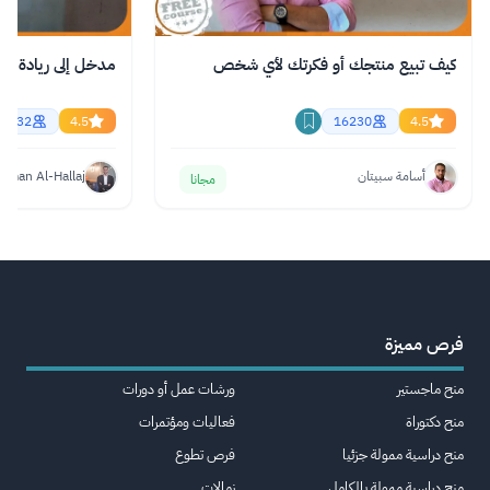
كيف تبيع منتجك أو فكرتك لأي شخص
مدخل إلى ريادة الأ
9632
4.5
16230
4.5
أسامة سبيتان
hman Al-Hallaj
مجانا
فرص مميزة
منح ماجستير
ورشات عمل أو دورات
منح دكتوراة
فعاليات ومؤتمرات
منح دراسية ممولة جزئيا
فرص تطوع
منح دراسية ممولة بالكامل
زمالات