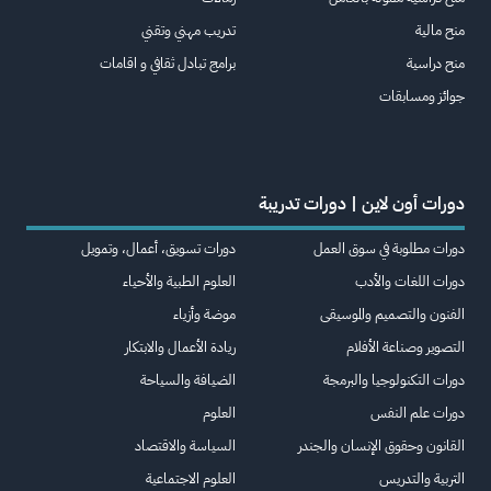
منح مالية
تدريب مهني وتقني
منح دراسية
برامج تبادل ثقافي و اقامات
جوائز ومسابقات
دورات أون لاين | دورات تدريبة
دورات مطلوبة في سوق العمل
دورات تسويق، أعمال، وتمويل
دورات اللغات والأدب
العلوم الطبية والأحياء
الفنون والتصميم والموسيقى
موضة وأزياء
التصوير وصناعة الأفلام
ريادة الأعمال والابتكار
دورات التكنولوجيا والبرمجة
الضيافة والسياحة
دورات علم النفس
العلوم
القانون وحقوق الإنسان والجندر
السياسة والاقتصاد
التربية والتدريس
العلوم الاجتماعية