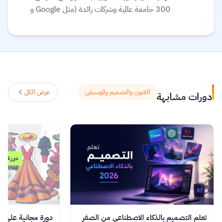
300 جامعة عالمية وشركات رائدة (مثل Google و
Meta و IBM) لتقديم تعليم مرن ومرتبط بسوق
العمل. تقدم المنصة مجموعة واسعة من الخيارات
التعليمية، بما في ذلك الشهادات المهنية، الدورات
التخصصية (Specializations)، ودرجات
البكالوريوس أو الماجستير عبر الإنترنت في مجالات مثل
علوم البيانات، التكنولوجيا، الأعمال، والصحة.
الفنون والتصميم والموسيقى
عرض الكل
دورات مشابهة
تستخدم المنصة الذكاء الاصطناعي لترجمة آلاف
الدورات، وتوفير ترجمة نصية (Subtitles) بلغات
متعددة، بما في ذلك اللغة العربية.
اقرأ المزيد.
تعلم التصميم بالذكاء الاصطناعي من الصفر
دورة مجانية على ا