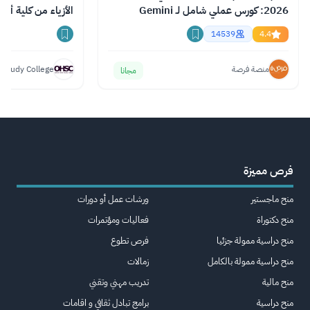
2026: كورس عملي شامل لـ Gemini
الأزياء من كلية أك
وChatGPT وClaude
14539
4.4
منصة فرصة
 Study College
مجانا
فرص مميزة
منح ماجستير
ورشات عمل أو دورات
منح دكتوراة
فعاليات ومؤتمرات
منح دراسية ممولة جزئيا
فرص تطوع
منح دراسية ممولة بالكامل
زمالات
منح مالية
تدريب مهني وتقني
منح دراسية
برامج تبادل ثقافي و اقامات