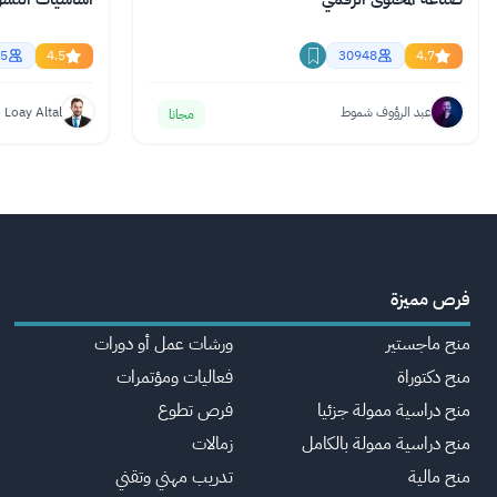
5
4.5
30948
4.7
عبد الرؤوف شموط
Loay Altal
مجانا
فرص مميزة
منح ماجستير
ورشات عمل أو دورات
منح دكتوراة
فعاليات ومؤتمرات
منح دراسية ممولة جزئيا
فرص تطوع
منح دراسية ممولة بالكامل
زمالات
منح مالية
تدريب مهني وتقني