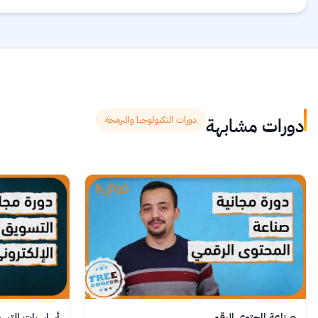
to boost their professional careers.
اقرأ المزيد.
دورات مشابهة
دورات التكنولوجيا والبرمجة
صناعة المحتوى الرقمي
أساسيات التسوي