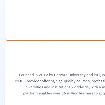
Founded in 2012 by Harvard University and MIT, ed
MOOC provider offering high-quality courses, professi
universities and institutions worldwide, with a 
platform enables over 86 million learners to acqu
science, AI, and business, allowing them to audit cou