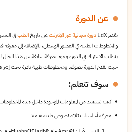
عن الدورة
تقدم EdX
دورة مجانية عبر الإنترنت
عن تاريخ
الطب
في العصو
والمخطوطات الطبية في العصور الوسطى، بالإضافة إلى معرقة قي
يتطلب الاشتراك في الدورة وجود معرفة سابقة عن هذا المجال 
حيث تقدم الدورة نصوصًا ومخطوطات طبية نادرة تحت إشراف 
سوف تتعلم:
كيف نستفيد من المعلومات الموجودة داخل هذه المخطوطات
معرفة أساسيات ثلاثة نصوص طبية هامة:
النص الأول: Sa’ īd b. Hibat Allāh, al-Mughnī fī Tadbīr al- Amrāḍ