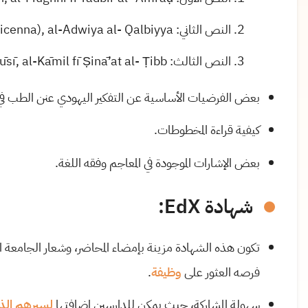
النص الثاني: Abū ‘Alī Ibn Sīnā (Avicenna), al-Adwiya al- Qalbiyya
النص الثالث: Alī b. al-’Abbās al-Majūsī, al-Kāmil fī Ṣinā’at al- Ṭibb
بعض الفرضيات الأساسية عن التفكير اليهودي عنن الطب ف
كيفية قراءة المخطوطات.
بعض الإشارات الموجودة في المعاجم وفقه اللغة.
شهادة EdX:
تكون هذه الشهادة مزينة بإمضاء المحاضر، وشعار الجامعة ال
فرصه العثور على
وظيفة
.
سهولة المشاركة، حيث يمكن للدارسين إضافتها
لسيرهم الذا