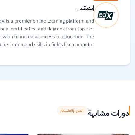
إيديكس
X is a premier online learning platform and
onal certificates, and degrees from top-tier
mission to increase access to education. The
ire in-demand skills in fields like computer
rses for free or pay for verified certificates
to boost their professional careers.
اقرأ المزيد.
دورات مشابهة
الدين والفلسفة