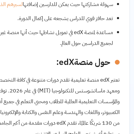
سهولة مشاركتها حيث يمكن للدارسين إضافتها
لسيرهم الذا
تعد حافز قوي للدراس يشجعه على إكمال الدورة
.
مساعدة لمنصة
edX
في تمويل نشاطها حيث أنها منصة غير رب
لجميع الدراسين حول العالم.
حول منصة
edX
:
تعتبر
edX
منصة تعليمية تقدم دورات متنوعة في كافة التخصصات
ومعهد ماساتشوستس للتكنولوجيا (
MIT
) في عام 2026. توفر
والمؤسسات التعليمية العالمية للطلاب ومحبي التعلم في جميع أن
الكمبيوتر، واللغات والهندسة وعلم النفس والكتابة والإلكترونيا
من 130 شريكًا عالميًا، تقدم
edX
دورات مقدمة من أكبر الجامعا
يستطيع أي شخص الولوج إليها عبر الإنترنت.