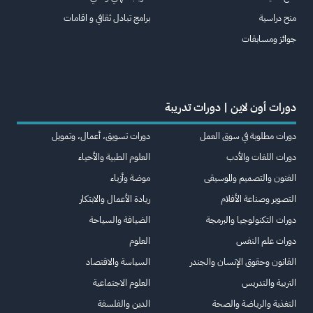
منح دراسية
برامج تبادل ثقافي و اقامات
جوائز ومسابقات
دورات أون لاين | دورات تدريبة
دورات مطلوبة في سوق العمل
دورات تسويق، أعمال، وتمويل
دورات اللغات والأدب
العلوم الطبية والأحياء
الفنون والتصميم والموسيقى
موضة وأزياء
التصوير وصناعة الأفلام
ريادة الأعمال والابتكار
دورات التكنولوجيا والبرمجة
الضيافة والسياحة
دورات علم النفس
العلوم
القانون وحقوق الإنسان والجندر
السياسة والاقتصاد
التربية والتدريس
العلوم الاجتماعية
التغذية والرياضة والصحة
الدين والفلسفة