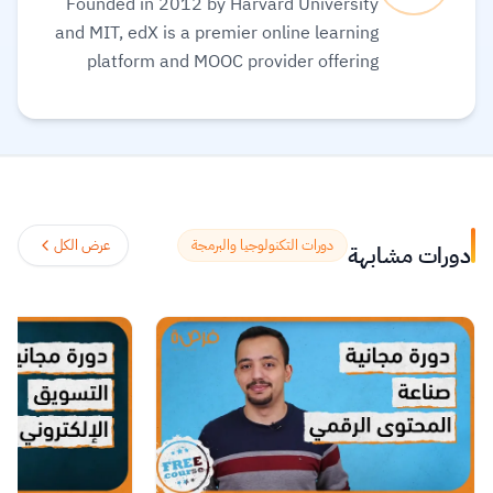
Founded in 2012 by Harvard University
and MIT, edX is a premier online learning
platform and MOOC provider offering
high-quality courses, professional
certificates, and degrees from top-tier
universities and institutions worldwide,
with a mission to increase access to
education. The platform enables over 86
million learners to acquire in-demand
دورات التكنولوجيا والبرمجة
عرض الكل
دورات مشابهة
skills in fields like computer science, AI,
and business, allowing them to audit
courses for free or pay for verified
certificates to boost their professional
careers.
اقرأ المزيد.