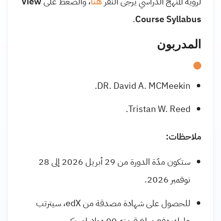
لرؤية المنهج الدراسي يرجى النقر
هنا
، والضغط على
View
.
Course Syllabus
المدربون
DR. David A. MCMeekin.
Tristan W. Reed.
ملاحظات:
ستكون مدّة الدورة من 29 أبريل 2026 إلى 28
نوفمبر 2026.
للحصول على شهادة مصدقة من edX، سيترتب
عليك دفع مبلغ قيمته 99 دولار امريكي.