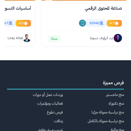
صناعة المحتوى الرقمي
أساسيات التسويق ال
61467
4.5
30940
4.7
عبد الرؤوف شموط
Loay Altal
مجانا
فرص مميزة
منح ماجستير
ورشات عمل أو دورات
منح دكتوراة
فعاليات ومؤتمرات
منح دراسية ممولة جزئيا
فرص تطوع
منح دراسية ممولة بالكامل
زمالات
منح مالية
تدريب مهني وتقني