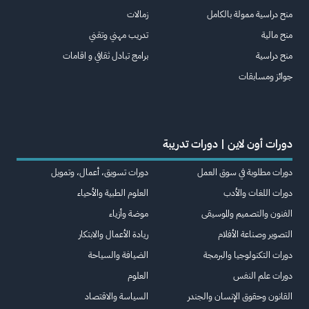
منح دراسية ممولة بالكامل
زمالات
منح مالية
تدريب مهني وتقني
منح دراسية
برامج تبادل ثقافي و اقامات
جوائز ومسابقات
دورات أون لاين | دورات تدريبة
دورات مطلوبة في سوق العمل
دورات تسويق، أعمال، وتمويل
دورات اللغات والأدب
العلوم الطبية والأحياء
الفنون والتصميم والموسيقى
موضة وأزياء
التصوير وصناعة الأفلام
ريادة الأعمال والابتكار
دورات التكنولوجيا والبرمجة
الضيافة والسياحة
دورات علم النفس
العلوم
القانون وحقوق الإنسان والجندر
السياسة والاقتصاد