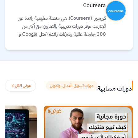
Coursera
كورسيرا (Coursera) هي منصة تعليمية رائدة عبر
الإنترنت توفر دورات تدريبية بالتعاون مع أكثر من
300 جامعة عالمية وشركات رائدة (مثل Google و
Meta و IBM) لتقديم تعليم مرن ومرتبط بسوق
العمل. تقدم المنصة مجموعة واسعة من الخيارات
التعليمية، بما في ذلك الشهادات المهنية، الدورات
التخصصية (Specializations)، ودرجات
البكالوريوس أو الماجستير عبر الإنترنت في مجالات مثل
علوم البيانات، التكنولوجيا، الأعمال، والصحة.
دورات تسويق، أعمال، وتمويل
عرض الكل
دورات مشابهة
تستخدم المنصة الذكاء الاصطناعي لترجمة آلاف
الدورات، وتوفير ترجمة نصية (Subtitles) بلغات
متعددة، بما في ذلك اللغة العربية.
اقرأ المزيد.