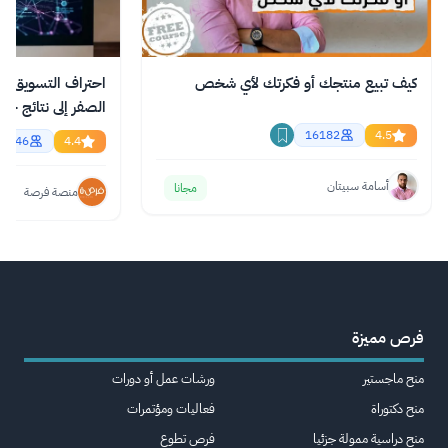
كيف تبيع منتجك أو فكرتك لأي شخص
احتراف التسويق با
الصفر إلى نتائج حقي
اونلاين
16182
4.5
2846
4.4
أسامة سبيتان
مجانا
منصة فرصة
فرص مميزة
منح ماجستير
ورشات عمل أو دورات
منح دكتوراة
فعاليات ومؤتمرات
منح دراسية ممولة جزئيا
فرص تطوع