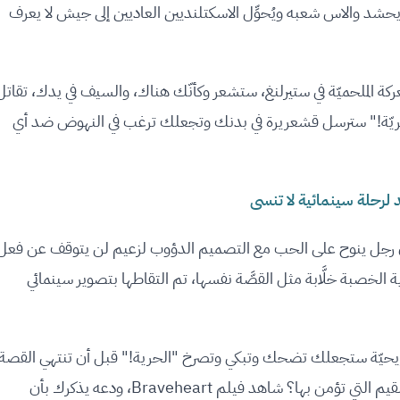
يحشد والاس شعبه ويُحوِّل الاسكتلنديين العاديين إلى جيش لا يعرف
معركة الملحميّة في ستيرلنغ، ستشعر وكأنّك هناك، والسيف في يدك، تقاتل
حريّة!" سترسل قشعريرة في بدنك وتجعلك ترغب في النهوض ضد أي
حنان رجل ينوح على الحب مع التصميم الدؤوب لزعيم لن يتوقف عن فعل
 الخصبة خلَّابة مثل القصَّة نفسها، تم التقاطها بتصوير سينمائي
 هو رحلة تاريحيّة ستجعلك تضحك وتبكي وتصرخ "الحرية!" قبل أن تنتهي القصة
هل أنت مستعد للشعور بحماس القتال من أجل القيم التي تؤمن بها؟ شاهد فيلم Braveheart، ودعه يذكرك بأن