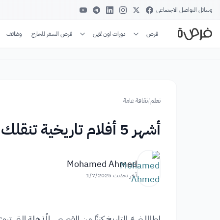
وسائل التواصل الاجتماعي
فرص
دورات اون لاين
فرص السفر للخارج
وظائف
تعلم
/
ثقافة عامة
أشهر 5 أفلام تاريخية تنقلك عبر العصور
Mohamed Ahmed
آخر تحديث
1/7/2025
لطالما ضمّ التاريخ كنزًا من القصص المُذهلة التي ت