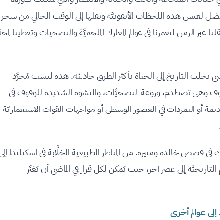
ضل لعيش هذه اللحظات الأيقونيَّة ونقلها إلى الوقت الحالي من سحر
قلنا عبر الزمن لتغمرنا في عوالم المعارك الملحميَّة والتضحيات وتعطينا لمحة
سى تجلب التاريخ إلى الحياة بأكثر الطرق جاذبيّة. هذه ليست مُجرَّد
وف وهي تصطدم، وروعة التضحيَّات، والنشوة الشديدة للوقوف في
يمة أو التمردات في العصور الوسطى أو مواجهات القوات الاستعماريّة
قصص خالدة ومثيرة. من المناظر الطبيعية الخلَّابة في اسكتلندا إلى
تاريخيَّة إلى عصر آخر، حيث يُمكن لكل قرار في الماضي أن يُغيِّر