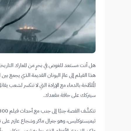
هل أنت مستعد للغوص في بحرٍ من المعارك التاريخيّة ا
هذا الفيلم إلى عالم اليونان القديمة الذي يجمع 
المُلطَّخة بالدماء مع الإرادة التي لا تنكسر لشعب ي
سيتركك على حافة مقعدك.
ثيميستوكليس، وهو جنرال ماكر وشجاع عازم على توحي
ولكن التحدي الأعظم الذي يواجه ثيميستوكليس يأتي في ه