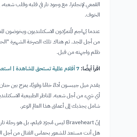
القمعي لإنجلترا. مع وجود نار في قلبه وقلب شعبه، 
الخوف.
عندما يُهاجم المُتمرِّدون الاسكتلنديون ويخوضون ال
من أجل المجد. ثم هناك تلك الصرخة الشهيرة "ال
ظلم واجهته من قبل.
اقرأ أيضًا:
7 أفلام عالمية تستحق المشاهدة | استعد لرحلة سينمائية لا تنسى
يقدم ميل جيبسون أداءً خامًا وقويًا، يمزج بين 
أي شيء من أجل شعبه. المناظر الطبيعية الاسكتلندية
شامل يجذبك إلى أعماق هذا العالم الوعر.
إنّ Braveheart ليس مُجرّد فيلم، بل