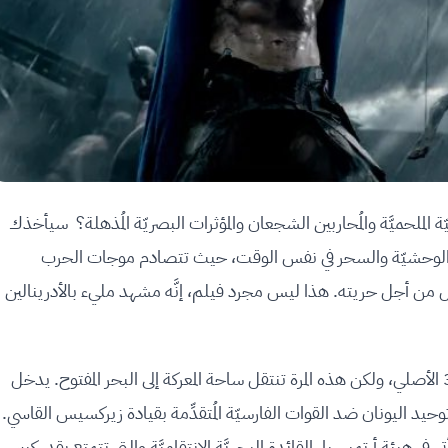
لملحميَّة والمُحاربين الشجعان والمؤثرات البصريّة المُذهلة؟ سيأخذك
بين الوحشيّة والسحر في نفس الوقت، حيث تتصادم موجات الحرب
قاتل من أجل حريته. هذا ليس مجرد فيلم، إنَّه مشهد مليء بالأدرينالين
تتكشَّف القصة جنبًا إلى جنب مع أحداث فيلم 300 الأصلي، ولكن هذه المرة تنتقل ساحة المعركة إلى البحر المفتوح. يدخل
د اليونان ضد القوات الفارسيّة المُتقدِّمة بقيادة زيركسيس القاسي.
يئة أرتميسيا، القائدة البحريَّة الانتقاميَّة والتي تتمتع بقدر كبير