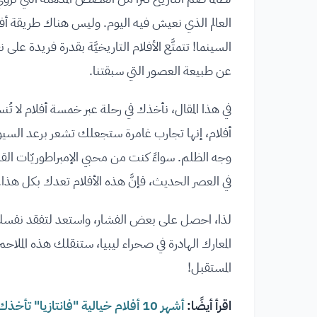
العالم الذي نعيش فيه اليوم. وليس هناك طريقة أف
السينما! تتمتَّع الأفلام التاريخيَّة بقدرة فريدة على ن
عن طبيعة العصور التي سبقتنا.
في هذا المقال، نأخذك في رحلة عبر خمسة أفلام لا تُن
أفلام، إنها تجارب غامرة ستجعلك تشعر برعد السي
وجه الظلم. سواءً كنت من محبي الإمبراطوريّات القد
في العصر الحديث، فإنَّ هذه الأفلام تعدك بكل هذا.
لذا، احصل على بعض الفشار، واستعد لتفقد نفسك في 
المعارك الهادرة في صحراء ليبيا، ستنقلك هذه الملاحم ال
المستقبل!
اقرأ أيضًا:
أشهر 10 أفلام خيالية "فانتازيا" تأخذك إلى عوالم أخرى