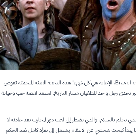
ما الذي قد تخاطر به من أجل الحريّة؟ في فيلم Braveheart، الإجابة هي كل شيء! هذه التحفة الفنيّة الملحميّة تغوص
غير تحدي رجل واحد للطغيان مسار التاريخ. استعد لقصة حب وخيانة
الذي يحلم بالسلام، والذي يضطر إلى لعب دور المحارب بعد حادثة لا
ا يبدأ كبحث شخصي عن الانتقام يشتعل إلى تمرُّد كامل ضد الحكم