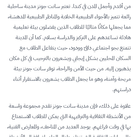
من أقدم وأجمل المدن في كندا. تعتبر سانت جونز مدينة ساحلية
رائعة تتميز بالأجواء الطبيعية الخلابة والمناظر الطبيعية المدهشة،
مما يجعلها مكانًا مثاليًا للطلاب الذين يفضلون بيئة تعليمية
هادئة تساعدهم على التركيز والدراسة بسلام. كما أن المدينة
تتمتع بجو اجتماعي دافئ وودود، حيث يتفاعل الطلاب مع
السكان المحليين بشكل إيجابي ويشعرون بالترحيب في كل مكان
يذهبون إليه. من حيث الأمن والراحة، توفر سانت جونز بيئة
مريحة وآمنة، وهو ما يجعل الطلاب يشعرون بالاستقرار أثناء
دراستهم.
علاوة على ذلك، فإن مدينة سانت جونز تقدم مجموعة واسعة
من الأنشطة الثقافية والترفيهية التي يمكن للطلاب الاستمتاع
بها في وقت فراغهم. يوجد العديد من المتاحف، والمعارض الفنية،
والمهرجانات الثقافية التي تنظم طوال العام، إضافة إلى الأنشطة