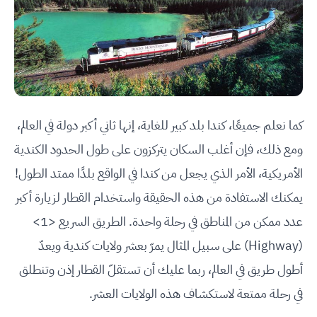
كما نعلم جميعًا، كندا بلد كبير للغاية، إنها ثاني أكبر دولة في العالم،
ومع ذلك، فإن أغلب السكان يتركزون على طول الحدود الكندية
الأمريكية، الأمر الذي يجعل من كندا في الواقع بلدًا ممتد الطول!
يمكنك الاستفادة من هذه الحقيقة واستخدام القطار لزيارة أكبر
عدد ممكن من المناطق في رحلة واحدة. الطريق السريع <1>
(Highway) على سبيل المثال يمرّ بعشر ولايات كندية ويعدّ
أطول طريق في العالم، ربما عليك أن تستقلّ القطار إذن وتنطلق
في رحلة ممتعة لاستكشاف هذه الولايات العشر.