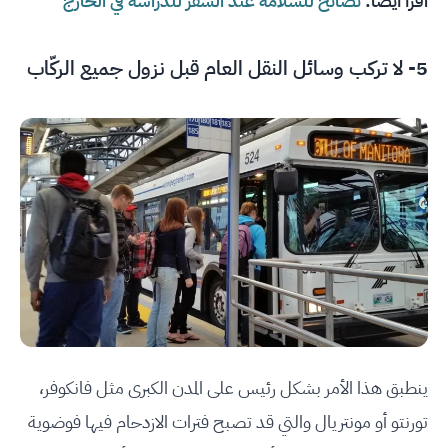
اقرأ أيضًا:
نصائح للسلامة عند السفر للدراسة في الخارج
5- لا تركب وسائل النقل العام قبل نزول جميع الركّاب
ينطبق هذا الأمر بشكل رئيس على المدن الكبرى مثل فانكوفر،
تورنتو أو مونتريال والتي قد تصبح فترات الازدحام فيها فوضوية