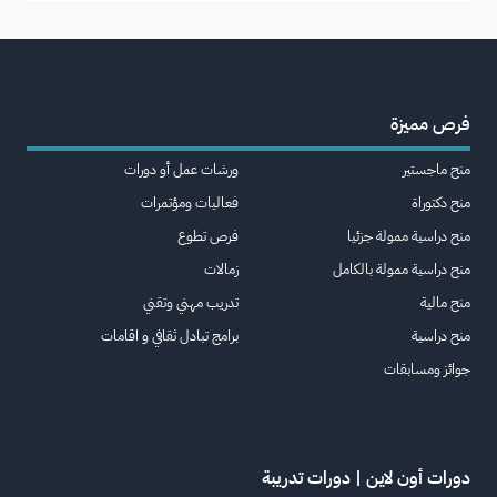
فرص مميزة
منح ماجستير
ورشات عمل أو دورات
منح دكتوراة
فعاليات ومؤتمرات
منح دراسية ممولة جزئيا
فرص تطوع
منح دراسية ممولة بالكامل
زمالات
منح مالية
تدريب مهني وتقني
منح دراسية
برامج تبادل ثقافي و اقامات
جوائز ومسابقات
دورات أون لاين | دورات تدريبة