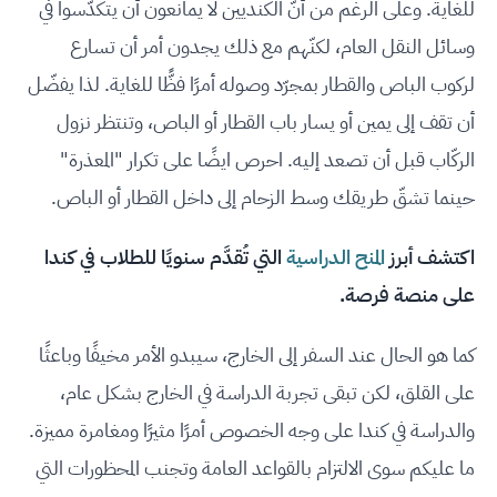
للغاية. وعلى الرغم من أنّ الكنديين لا يمانعون أن يتكدّسوا في
وسائل النقل العام، لكنّهم مع ذلك يجدون أمر أن تسارع
لركوب الباص والقطار بمجرّد وصوله أمرًا فظًّا للغاية. لذا يفضّل
أن تقف إلى يمين أو يسار باب القطار أو الباص، وتنتظر نزول
الركّاب قبل أن تصعد إليه. احرص ايضًا على تكرار "المعذرة"
حينما تشقّ طريقك وسط الزحام إلى داخل القطار أو الباص.
اكتشف أبرز
المنح الدراسية
التي تُقدَّم سنويًا للطلاب في كندا
على منصة فرصة.
كما هو الحال عند السفر إلى الخارج، سيبدو الأمر مخيفًا وباعثًا
على القلق، لكن تبقى تجربة الدراسة في الخارج بشكل عام،
والدراسة في كندا على وجه الخصوص أمرًا مثيرًا ومغامرة مميزة.
ما عليكم سوى الالتزام بالقواعد العامة وتجنب المحظورات التي