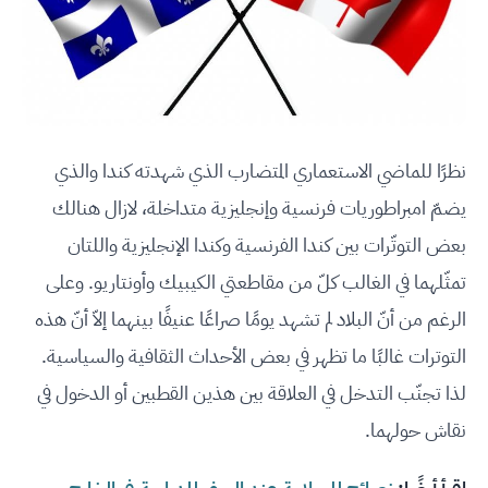
نظرًا للماضي الاستعماري المتضارب الذي شهدته كندا والذي
يضمّ امبراطوريات فرنسية وإنجليزية متداخلة، لازال هنالك
بعض التوتّرات بين كندا الفرنسية وكندا الإنجليزية واللتان
تمثّلهما في الغالب كلّ من مقاطعتي الكيبيك وأونتاريو. وعلى
الرغم من أنّ البلاد لم تشهد يومًا صراعًا عنيفًا بينهما إلاّ أنّ هذه
التوترات غالبًا ما تظهر في بعض الأحداث الثقافية والسياسية.
لذا تجنّب التدخل في العلاقة بين هذين القطبين أو الدخول في
نقاش حولهما.