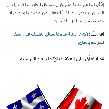
إلاّ أنّ كندا مع ذلك تتمتّع بكيان مستقل للغاية. لذا فالمقارنة بين
البلدين قد تعطي انطباعًا أنّك تقلّل من قيمة كندا وهو أمر لا
ترغب حتمًا في فعله في بلد أجنبي.
اقرأ أيضًا:
أكثر 7 أسئلة شيوعاً تسألها لنفسك قبل السفر
للدراسة بالخارج
4- لا تعلّق على العلاقات الإنجليزية - الفرنسية