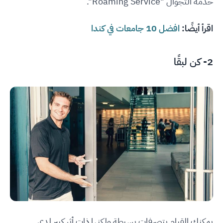
خدمة التجوال "Roaming Service".
اقرأ أيضًا:
افضل 10 جامعات في كندا
2- كن لبقًا
يمكنك القيام بتصرفات بسيطة ولكنها ذات أثر كبير لدى