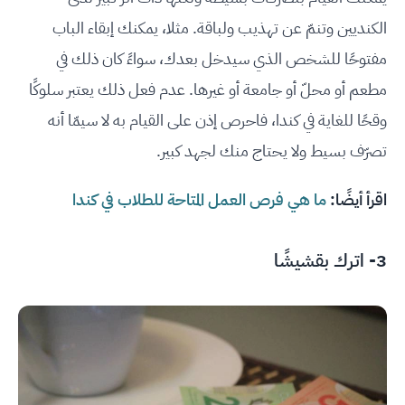
الكنديين وتنمّ عن تهذيب ولباقة. مثلا، يمكنك إبقاء الباب
مفتوحًا للشخص الذي سيدخل بعدك، سواءً كان ذلك في
مطعم أو محلّ أو جامعة أو غيرها. عدم فعل ذلك يعتبر سلوكًا
وقحًا للغاية في كندا، فاحرص إذن على القيام به لا سيمّا أنه
تصرّف بسيط ولا يحتاج منك لجهد كبير.
اقرأ أيضًا:
ما هي فرص العمل المتاحة للطلاب في كندا
3- اترك بقشيشًا