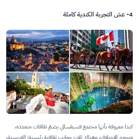
4- عش التجربة الكندية كاملة
كندا معروفة بأنها مجتمع فسيفسائي يضمّ ثقافات متعددة،
ويحترم الاختلاف، وهناك ثلاث جوانب ثقافية رئيسية: الفرنسية،