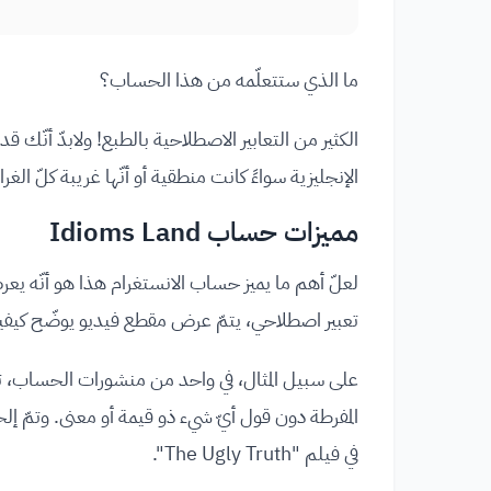
ما الذي ستتعلّمه من هذا الحساب؟
الإنجليزية سواءً كانت منطقية أو أنّها غريبة كلّ الغرا
مميزات حساب Idioms Land
لعلّ أهم ما يميز حساب الانستغرام هذا هو أنّه يعرض
تعبير اصطلاحي، يتمّ عرض مقطع فيديو يوضّح كيفي
المفرطة دون قول أيّ شيء ذو قيمة أو معنى. وتمّ 
في فيلم "The Ugly Truth".