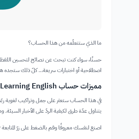
ما الذي ستتعلّمه من هذا الحساب؟
حسنًا، سواء كنت تبحث عن نصائح لتحسين اللفظ، أو
اصطلاحية أو اختبارات سريعة… كلّ ذلك ستجده هنا في حساب nglish
مميزات حساب BBC Learning English
في هذا الحساب ستعثر على جمل وتراكيب لغوية ربّما 
يتناول عدّة طرق لكيفية الردّ على الأخبار السيئة. ومنشور آخر يقدّم ل
اصنع لنفسك معروفًا وقم بالضغط على زرّ المتابعة Follow على الفور!