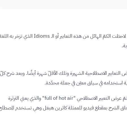
الكثير من التعابير الاصطلاحية بالطبع! ولابدّ أنّك قد لاحظت الكمّ الهائل من هذه التعابير أو الـ Idioms الذي تزخر به الل
بة.
 التعابير الاصطلاحية الشهيرة وتلك الأقلّ شهرة أيضًا. وبعد شرح كلّ
ة استخدامه في سياق معيّن في جملة محدّدة.
على سبيل المثال، في واحد من منشورات الحساب، تمّ عرض التعبير الاصطلاحي "full of hot air" والذي يعني الثرثرة
إلحاق الشرح بمقطع فيديو للممثلة كاثرين هيغل وهي تستخدم المصطلح