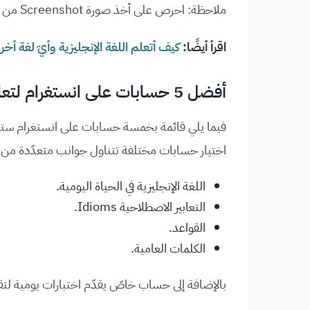
ملاحظة: احرص على أخذ صورة Screenshot من هذه الدروس حتى ترجع إليها كلّما دعت الحاجة لذلك!
اقرأ أيضًا:
كيف أتعلم اللغة الإنجليزية وأيّ لغة 
أفضل 5 حسابات على انستغرام لتعلم اللغة الإنجليزية
فيما يلي قائمة بخمسة حسابات على انستغرام ستس
اختيار حسابات مختلفة تتناول جوانب متعدّدة من 
اللغة الإنجليزية في الحياة اليومية.
التعابير الاصطلاحية Idioms.
القواعد.
الكلمات العامية.
بالإضافة إلى حساب خاصّ يقدّم اختبارات يومية لتق