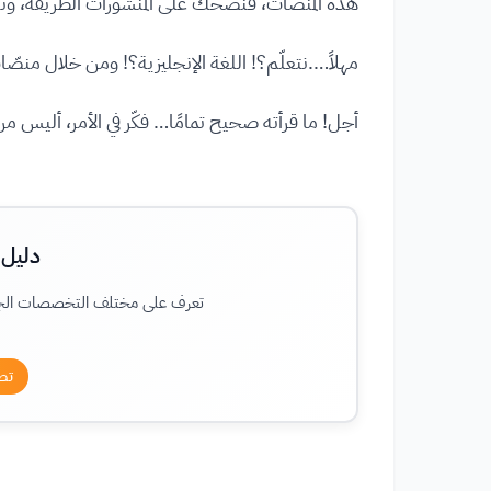
هذه المنصات، فنضحك على المنشورات الطريفة، ونتعرّف
مهلاً….نتعلّم؟! اللغة الإنجليزية؟! ومن خلال منصّ
أجل! ما قرأته صحيح تمامًا… فكّر في الأمر، أليس 
دليل
تعرف على مختلف التخصصات الجامعي
تص