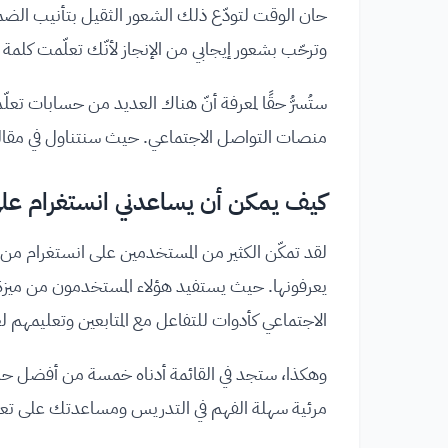
حان الوقت لتودّع ذلك الشعور الثقيل بتأنيب الضمي
وترحّب بشعور إيجابي من الإنجاز لأنّك تعلّمت كلمة
ستُسرُّ حقًا لمعرفة أنّ هناك العديد من حسابات تعلّ
منصات التواصل الاجتماعي. حيث سنتناول في مقالنا هذا 5 من أفضل هذه الحسابا
كيف يمكن أن يساعدني انستغرام على 
لقد تمكّن الكثير من المستخدمين على انستغرام من ج
يعرفونها. حيث يستفيد هؤلاء المستخدمون من ميزة ا
الاجتماعي كأدوات للتفاعل مع المتابعين وتعليمهم ل
وهكذا، ستجد في القائمة أدناه خمسة من أفضل حساب
مرئية سهلة الفهم في التدريس ومساعدتك على تعلّ