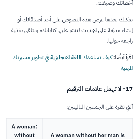
أخطائك وصيغك.
يمكنك بعدها عرض هذه النصوص على أحد أصدقائك أو
إنشاء مدوّنة على الإنترنت لتنشر عليها كتاباتك، وتتلقى تغذية
راجعة حولها.
اقرأ أيضًا:
كيف تساعدك اللغة الانجليزية في تطوير مسيرتك
المهنية
17- لا تهمل علامات الترقيم
ألقِ نظرة على الجملتين التاليتين:
A woman:
without
A woman without her man is