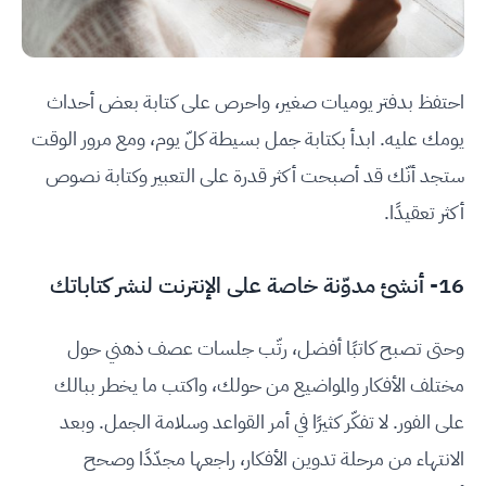
احتفظ بدفتر يوميات صغير، واحرص على كتابة بعض أحداث
يومك عليه. ابدأ بكتابة جمل بسيطة كلّ يوم، ومع مرور الوقت
ستجد أنّك قد أصبحت أكثر قدرة على التعبير وكتابة نصوص
أكثر تعقيدًا.
16- أنشئ مدوّنة خاصة على الإنترنت لنشر كتاباتك
وحتى تصبح كاتبًا أفضل، رتّب جلسات عصف ذهني حول
مختلف الأفكار والمواضيع من حولك، واكتب ما يخطر ببالك
على الفور. لا تفكّر كثيرًا في أمر القواعد وسلامة الجمل. وبعد
الانتهاء من مرحلة تدوين الأفكار، راجعها مجدّدًا وصحح