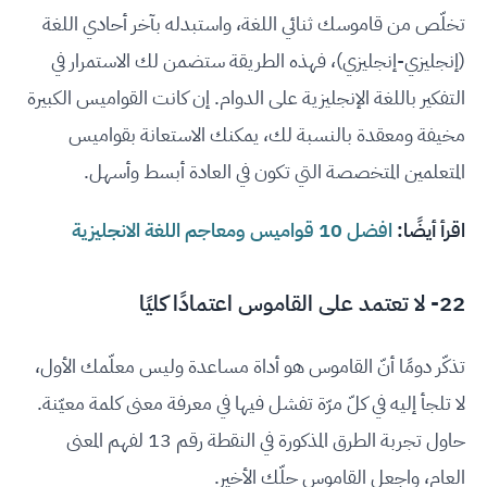
تخلّص من قاموسك ثنائي اللغة، واستبدله بآخر أحادي اللغة
(إنجليزي-إنجليزي)، فهذه الطريقة ستضمن لك الاستمرار في
التفكير باللغة الإنجليزية على الدوام. إن كانت القواميس الكبيرة
مخيفة ومعقدة بالنسبة لك، يمكنك الاستعانة بقواميس
المتعلمين المتخصصة التي تكون في العادة أبسط وأسهل.
اقرأ أيضًا:
افضل 10 قواميس ومعاجم اللغة الانجليزية
22- لا تعتمد على القاموس اعتمادًا كليًا
تذكّر دومًا أنّ القاموس هو أداة مساعدة وليس معلّمك الأول،
لا تلجأ إليه في كلّ مرّة تفشل فيها في معرفة معنى كلمة معيّنة.
حاول تجربة الطرق المذكورة في النقطة رقم 13 لفهم المعنى
العام، واجعل القاموس حلّك الأخير.