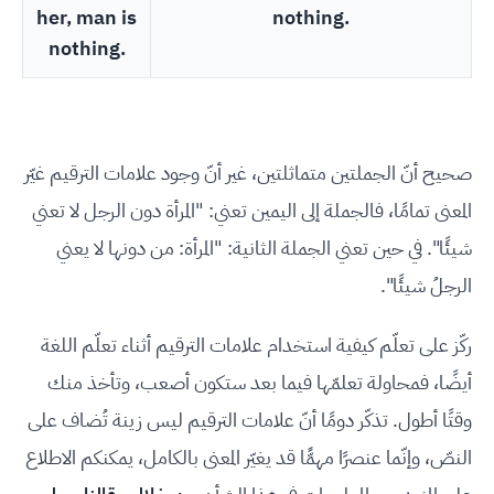
her, man is
nothing.
nothing.
صحيح أنّ الجملتين متماثلتين، غير أنّ وجود علامات الترقيم غيّر
المعنى تمامًا، فالجملة إلى اليمين تعني: "المرأة دون الرجل لا تعني
شيئًا". في حين تعني الجملة الثانية: "المرأة: من دونها لا يعني
الرجلُ شيئًا".
ركّز على تعلّم كيفية استخدام علامات الترقيم أثناء تعلّم اللغة
أيضًا، فمحاولة تعلمّها فيما بعد ستكون أصعب، وتأخذ منك
وقتًا أطول. تذكّر دومًا أنّ علامات الترقيم ليس زينة تُضاف على
النصّ، وإنّما عنصرًا مهمًّا قد يغيّر المعنى بالكامل، يمكنكم الاطلاع