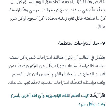
خصّص وقتًا كافيًا لمراجعة ما تعلّمته في اليوم السابق قبل أن
تبدأ بتعلّم شيء جديد. وضع في جدولك الدراسي وقتًا لمراجعة
كلّ ما تعلّمته خلال فترة زمنية محدّدة (كلّ أسبوع أو كلّ شهر
مثلاً).
9- خذ استراحات منتظمة
يفضّل في الغالب أن يكون هنالك استراحات قصيرة كلّ نصف
ساعة. فالدراسة لساعات طويلة يقلّل من التركيز ويضعف من
قدرات الدماغ على الحفظ والفهم. احرص إذن على تقسيم
وقت دراستك لتتخلّله استراحات مناسبة تجدّد فيها نشاطك.
اقرأ أيضًا:
كيف أتعلم اللغة الإنجليزية وأيّ لغة أخرى بأسرع
وقت وأقل جهد