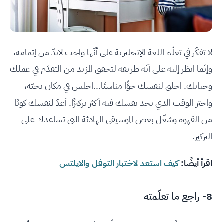
لا تفكّر في تعلّم اللغة الإنجليزية على أنّها واجب لابدّ من إتمامه،
وإنّما انظر إليه على أنّه طريقة لتحقق المزيد من التقدّم في عملك
وحياتك. اخلق لنفسك جوًّا مناسبًا...اجلس في مكان تحبّه،
واختر الوقت الذي تجد نفسك فيه أكثر تركيزًا. أعدّ لنفسك كوبًا
من القهوة وشغّل بعض الموسيقى الهادئة التي تساعدك على
التركيز.
اقرأ أيضًا:
كيف استعد لاختبار التوفل والايلتس
8- راجع ما تعلّمته