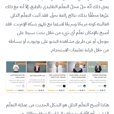
يعني ذلك أنّه حلّ محلّ التعلّم التقليدي بالطبع، إلاّ أنه مع ذلك
عزّزها محقّقًا بذلك نتائج رائعة بحقّ. فقد أثبت التعلّم الذاتي
فعاليته كونه مريحًا وسريعًا لاسيّما مع ظهور شبكة الإنترنت. فقد
أصبح بالإمكان تعلّم أي شيء من خلال بحث بسيط على
جوجل، أو عن طريق مشاهدة فيديو على يوتيوب، أو ببساطة
من خلال قراءة تعليمات الاستخدام.
هكذا أصبح التعلّم الذاتي هو الشكل الحديث من عمليّة التعلّم
الذي يسلّح الأفراد بمختلف المهارات المرتبطة بوظائفهم،