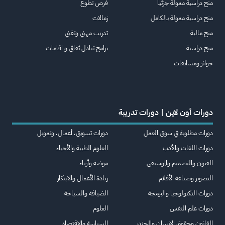
منح دراسية ممولة جزئيا
فرص تطوع
منح دراسية ممولة بالكامل
زمالات
منح مالية
تدريب مهني وتقني
منح دراسية
برامج تبادل ثقافي و اقامات
جوائز ومسابقات
دورات أون لاين | دورات تدريبة
دورات مطلوبة في سوق العمل
دورات تسويق، أعمال، وتمويل
دورات اللغات والأدب
العلوم الطبية والأحياء
الفنون والتصميم والموسيقى
موضة وأزياء
التصوير وصناعة الأفلام
ريادة الأعمال والابتكار
دورات التكنولوجيا والبرمجة
الضيافة والسياحة
دورات علم النفس
العلوم
القانون وحقوق الإنسان والجندر
السياسة والاقتصاد