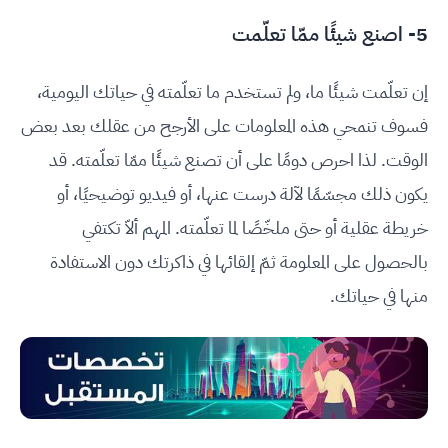
5- اصنع شيئًا ممّا تعلّمت
إن تعلّمت شيئًا ما، ولم تستخدم ما تعلّمته في حياتك اليومية،
فسوف تنمحي هذه المعلومات على الأرجح من عقلك بعد بعض
الوقت. لذا احرص دومًا على أن تصنع شيئًا ممّا تعلّمته. قد
يكون ذلك مجسّمًا لآلة درست عنها، أو فيديو توضيحيًا، أو
خريطة عقلية أو حتى ملخّصًا لما تعلّمته. المهم ألاّ تكتفي
بالحصول على المعلومة ثمّ إلقائها في ذاكرتك دون الاستفادة
منها في حياتك.