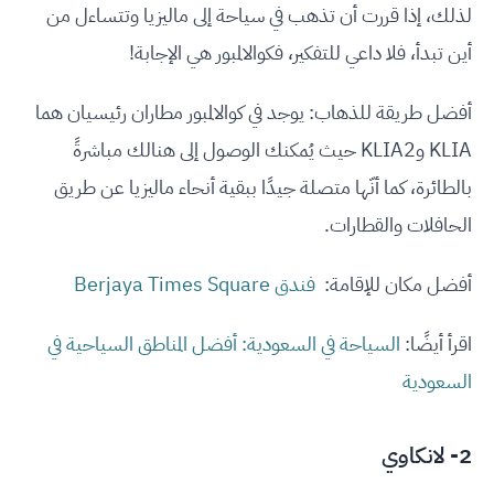
لذلك، إذا قررت أن تذهب في سياحة إلى ماليزيا وتتساءل من
أين تبدأ، فلا داعي للتفكير، فكوالالمبور هي الإجابة!
أفضل طريقة للذهاب: يوجد في كوالالمبور مطاران رئيسيان هما
KLIA وKLIA2 حيث يُمكنك الوصول إلى هنالك مباشرةً
بالطائرة، كما أنّها متصلة جيدًا ببقية أنحاء ماليزيا عن طريق
الحافلات والقطارات.
أفضل مكان للإقامة:
فندق Berjaya Times Square
اقرأ أيضًا:
السياحة في السعودية: أفضل المناطق السياحية في
السعودية
2- لانكاوي