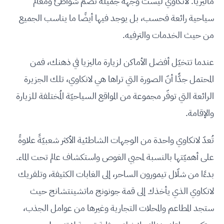
ماليزيا. لانكاوي ليست وجهة جميلة تضمّ شواطئ ومعالم
سياحية رائعة فحسب، بل يوجد فيها أيضًا ما يناسب الجميع
من حيث الخدمات والترفيه.
عندما تتخيّل أفضل الأماكن لزيارة ماليزيا في ذهنك، فمن
المحتمل جدًّا أنّ الصورة التي تراها هي لانكاوي، تلك الجزيرة
الرائعة التي توفّر مجموعة من المواقع السياحيّة المُختلفة للزيارة
والإقامة.
تُعدّ لانكاوي واحدة من الوجهات الشاطئية الأكثر شعبيّةً علاوةً
على أهميّتها بالنسبة لمحبي الغوص واستكشاف عالم تحت الماء.
بدءًا من شلّال تيمورون الساحر، إلى الغابات الكثيفة، وتلفريك
لانكاوي الذي يأخذك إلى قمة جونونج ماتشينتشانج حيث
ستجد المطاعم والمحلات التجارية وغيرها من عوامل الجذب،