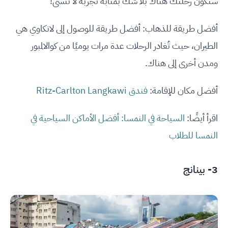
ستكون رحلتك هناك بلا شك بمثابة تجربة لا تنسى!
أفضل طريقة للذهاب: أفضل طريقة للوصول إلى لانكاوي هي
الطيران، حيث تُغادر الرحلات عدة مرات يوميًا من كوالالمبور
ومدن أخرى إلى هناك.
أفضل مكان للإقامة:
فندق Ritz-Carlton Langkawi
اقرأ أيضًا:
السياحة في النمسا: أفضل الأماكن السياحية في
النمسا للطلاب
3- بينانج