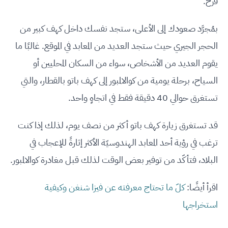
قزح.
بمُجرَّد صعودك إلى الأعلى، ستجد نفسك داخل كهف كبير من
الحجر الجيري حيث ستجد العديد من المعابد في الموقع. غالبًا ما
يقوم العديد من الأشخاص، سواء من السكان المحليين أو
السياح، برحلة يومية من كوالالمبور إلى كهف باتو بالقطار، والتي
تستغرق حوالي 40 دقيقة فقط في اتجاهٍ واحد.
قد تستغرق زيارة كهف باتو أكثر من نصف يوم، لذلك إذا كنت
ترغب في رؤية أحد المعابد الهندوسيّة الأكثر إثارةً للإعجاب في
البلاد، فتأكّد من توفير بعض الوقت لذلك قبل مغادرة كوالالمبور.
اقرأ أيضًا:
كلّ ما تحتاج معرفته عن فيزا شنغن وكيفية
استخراجها