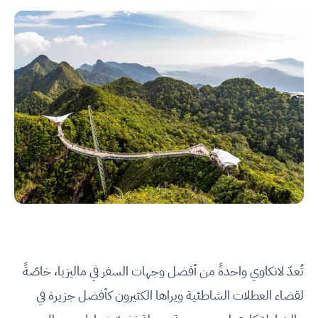
تُعدّ لانكاوي واحدةً من أفضل وجهات السفر في ماليزيا، خاصّةً
لقضاء العطلات الشاطئية ويراها الكثيرون كأفضل جزيرة في