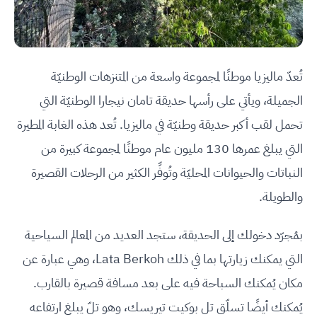
تُعدّ ماليزيا موطنًا لمجموعة واسعة من المتنزهات الوطنيّة
الجميلة، ويأتي على رأسها حديقة تامان نيجارا الوطنيّة التي
تحمل لقب أكبر حديقة وطنيّة في ماليزيا. تُعد هذه الغابة المطيرة
التي يبلغ عمرها 130 مليون عام موطنًا لمجموعة كبيرة من
النباتات والحيوانات المحليّة وتُوفِّر الكثير من الرحلات القصيرة
والطويلة.
بمُجرّد دخولك إلى الحديقة، ستجد العديد من المعالم السياحية
التي يمكنك زيارتها بما في ذلك Lata Berkoh، وهي عبارة عن
مكان يُمكنك السباحة فيه على بعد مسافة قصيرة بالقارب.
يُمكنك أيضًا تسلّق تل بوكيت تيريسك، وهو تلّ يبلغ ارتفاعه