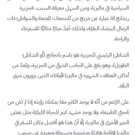
السياحية في ماليزيا، ومن السهل معرفة السبب. فجزيرة
ريدانج id عبارة عن مزيج من المنتجعات الممتعة والشواطئ ذات
الرمال البيضاء النقيّة، ولذلك تُعدّ خيارًا مثاليًّا للاسترخاء
والراحة.
الشاطئ الرئيسي للجزيرة هو باسير بانجانج (أو الشاطئ
الطويل)، وهو يقع على الجانب الشرقي من الجزيرة، ويُعدّ من
أماكن العطلات الشهيرة في ماليزيا لأولئك الذين يزورون شرق
البلاد.
على الرَّغم من أنّه لا يوجد الكثير ممّا يمكنك رؤيته إذا لم تكن من
مُحبّي الطبيعة، ولا يوجد مشهد كبير للحياة الليليّة مثل بعض
الجزر الأخرى في ماليزيا، إلّا أنّ هذا هو أفضل مكان للسفر في
ماليزيا لإقامة هادئة ورخيصة وبسيطة وبعيدة عن صخب