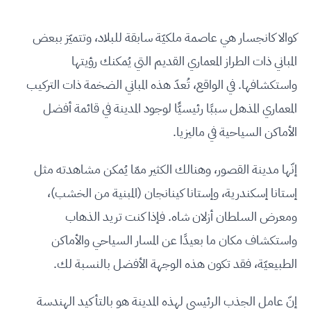
كوالا كانجسار هي عاصمة ملكيّة سابقة للبلاد، وتتميّز ببعض
المباني ذات الطراز المعماري القديم التي يُمكنك رؤيتها
واستكشافها. في الواقع، تُعدّ هذه المباني الضخمة ذات التركيب
المعماري المذهل سببًا رئيسيًّا لوجود المدينة في قائمة أفضل
الأماكن السياحية في ماليزيا.
إنّها مدينة القصور، وهنالك الكثير ممّا يُمكن مشاهدته مثل
إستانا إسكندرية، وإستانا كينانجان (المبنية من الخشب)،
ومعرض السلطان أزلان شاه. فإذا كنت تريد الذهاب
واستكشاف مكان ما بعيدًا عن المسار السياحي والأماكن
الطبيعيّة، فقد تكون هذه الوجهة الأفضل بالنسبة لك.
إنّ عامل الجذب الرئيسي لهذه المدينة هو بالتأكيد الهندسة