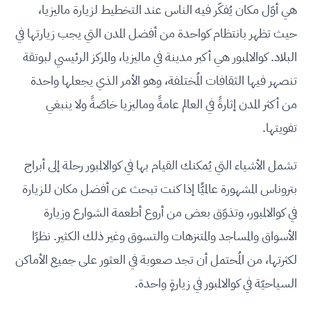
هي أوّل مكان يُفكّر فيه الناس عند التخطيط لزيارة ماليزيا،
حيث تظهر بانتظام كواحدة من أفضل المدن التي يجب زيارتها في
البلاد. كوالالمبور هي أكبر مدينة في ماليزيا، والمركز الرئيسي لبوتقة
تنصهر فيها الثقافات المُختلفة، وهو الأمر الذي يجعلها واحدة
من أكثر المدن إثارةً في العالم عامةً وماليزيا خاصّةً ولا ينبغي
تفويتها.
تشمل الأشياء التي يُمكنك القيام بها في كوالالمبور رحلة إلى أبراج
بتروناس المشهورة عالميًّا إذا كنت تبحث عن أفضل مكان للزيارة
في كوالالمبور، وتذوّق بعض من أروع أطعمة الشوارع وزيارة
الأسواق والمساجد والمتنزهات والتسوق وغير ذلك الكثير. نظرًا
لكثرتها، من المُحتمل أن تجد صعوبة في العثور على جميع الأماكن
السياحيّة في كوالالمبور في زيارةٍ واحدة.