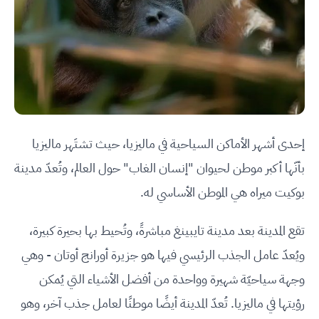
إحدى أشهر الأماكن السياحية في ماليزيا، حيث تشتَهر ماليزيا
بأنّها أكبر موطن لحيوان "إنسان الغاب" حول العالم، وتُعدّ مدينة
بوكيت ميراه هي الموطن الأساسي له.
تقع المدينة بعد مدينة تايبينغ مباشرةً، وتُحيط بها بحيرة كبيرة،
ويُعدّ عامل الجذب الرئيسي فيها هو جزيرة أورانج أوتان - وهي
وجهة سياحيّة شهيرة وواحدة من أفضل الأشياء التي يُمكن
رؤيتها في ماليزيا. تُعدّ المدينة أيضًا موطنًا لعامل جذب آخر، وهو