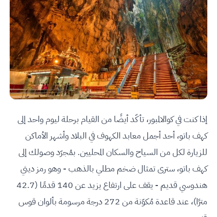
إذا كنت في كوالالمبور، تأكّد أيضًا من القيام برحلة ليوم واحد إلى
كهف باتو، أحد أجمل معابد الكهوف في البلاد وأشهر الأماكن
للزيارة لكل من السياح والسكان المحليين. بمُجرّد وصولك إلى
كهف باتو، سترى تمثال ضخم مطلي بالذهب - وهو رمز ديني
هندوسي قديم - يقف على ارتفاع يزيد عن 140 قدمًا (42.7
مترًا)، عند قاعدة مُكوّنة من 272 درجة مرسومة بألوان قوس