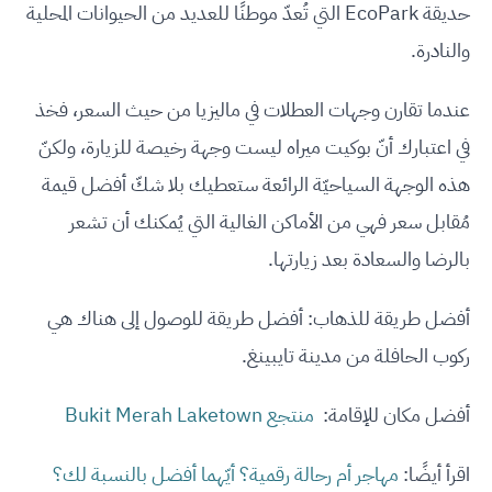
حديقة EcoPark التي تُعدّ موطنًا للعديد من الحيوانات المحلية
والنادرة.
عندما تقارن وجهات العطلات في ماليزيا من حيث السعر، فخذ
في اعتبارك أنّ بوكيت ميراه ليست وجهة رخيصة للزيارة، ولكنّ
هذه الوجهة السياحيّة الرائعة ستعطيك بلا شكّ أفضل قيمة
مُقابل سعر فهي من الأماكن الغالية التي يُمكنك أن تشعر
بالرضا والسعادة بعد زيارتها.
أفضل طريقة للذهاب: أفضل طريقة للوصول إلى هناك هي
ركوب الحافلة من مدينة تايبينغ.
أفضل مكان للإقامة:
منتجع Bukit Merah Laketown
اقرأ أيضًا:
مهاجر أم رحالة رقمية؟ أيّهما أفضل بالنسبة لك؟