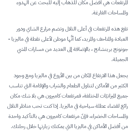
المرتفعات هي أفضل مكان للذهاب إليه للبحث عن الهدوء
والمساحات الفارغة.
تقع هذه المرتفعات في أعلى التلال وتضم مزارع الشاي ودور
العبادة والمتاحف والمزيد، كما أنَّها موطن لأعلى نقطة في ماليزيا -
جونونج برينشانج ، بالإضافة إلى العديد من مسارات المشي
الجميلة.
يجعل هذا الارتفاع المكان من بين الأروع في ماليزيا ومع وجود
الكثير من الأماكن لتناول الطعام والشراب والإقامة التي تناسب
جميع الميزانيّات المختلفة، فمرتفعات كاميرون هي بلا شك مكان
رائع لقضاء عطلة سياحية في ماليزيا. إذا كنت تحب مناظر التلال
والمساحات الخضراء، فإنّ مرتفعات كاميرون هي بالتأكيد واحدة
من أفضل الأماكن في ماليزيا التي يمكنك زيارتها خلال رحلتك.