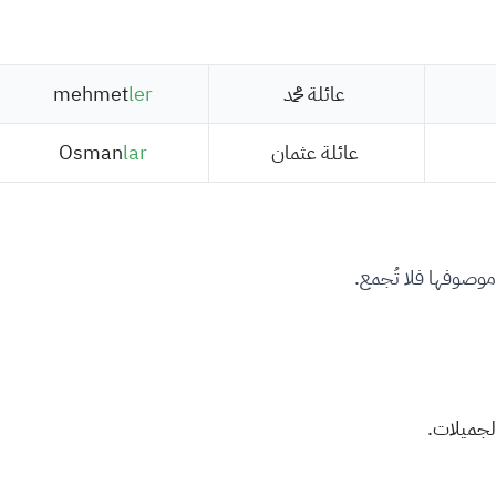
عائلة محمد
ler
mehmet
عائلة عثمان
lar
Osman
موصوفها فلا تُجمع.