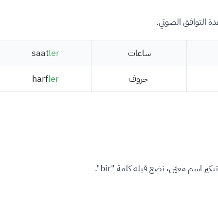
ة التوافق الصوتي.
ساعات
ler
saat
حروف
ler
harf
كير اسم معيّن، نضع قبله كلمة "bir".