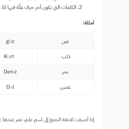
الكلمات التي يكون آخر حرف علّة فيها (e, i, ö, ü)، تضاف لها اللاحقة (ler).
أمثلة:
عين
z
ö
g
ذئب
rt
u
K
بحر
z
i
Den
غصن
l
a
D
إذا أضيفت لاحقة الجمع إلى اسم علم، تعبر عندها ع