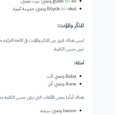
ev وتعني: بيت جميل.
bir
güzel
okul وتعني: مدرسة كبيرة.
bir
Büyük
المذكّر والمؤنث:
ليس هناك فرق بين المذكر والمؤنث في اللغة التركي
تبين جنس الكلمة.
أمثلة:
Baba وتعني :أب.
Anne وتعني: أم.
هناك أيضًا بعض الألقاب التي تبيّن جنس الكلمة مث
hanım وتعني: سيدة.