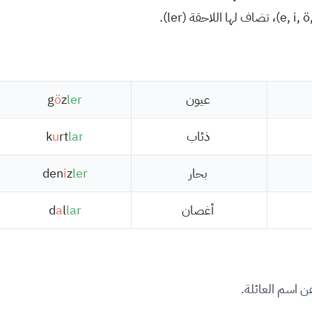
عيون
ler
z
ö
g
ذئاب
lar
rt
u
k
بحار
ler
z
i
den
أغصان
lar
l
a
d
ن اسم العائلة.