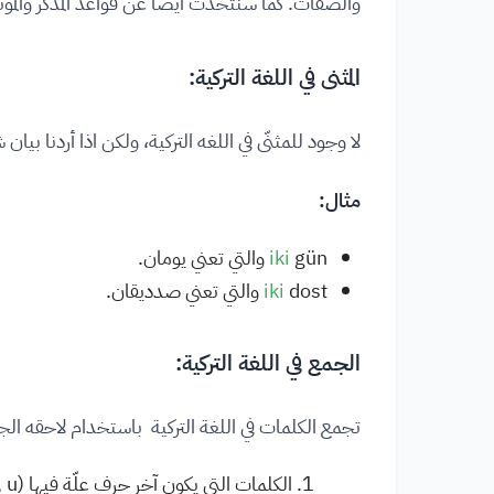
والصفات. كما سنتحدّث أيضًا عن قواعد المذكّر والمؤنث
المثنى في اللغة التركية:
لا وجود للمثنّى في اللغه التركية، ولكن اذا أردنا بيان شيئي
مثال:
gün والتي تعني يومان.
iki
dost والتي تعني صدديقان.
iki
الجمع في اللغة التركية:
تجمع الكلمات في اللغة التركية باستخدام لاحقه الجمع (lar-ler) مع مراعاة التوافق الصوتي 
الكلمات التي يكون آخر حرف علّة فيها (a, ı, o, u) تضاف لها اللاحقة (lar).