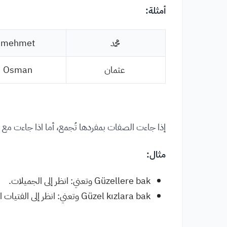
أمثلة:
محمد
mehmet
عثمان
Osman
إذا جاءت الصفات بمفردها تُجمع، أما اذا جاءت مع 
مثال:
Güzellere bak وتعني: انظر إلى الجميلات.
Güzel kızlara bak وتعني: انظر إلى الفتيات الجميلات.