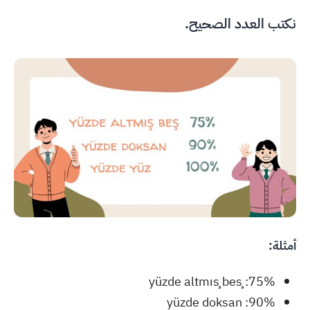
نكتب العدد الصحيح.
أمثلة:
75%: yüzde altmış beş
90%: yüzde doksan