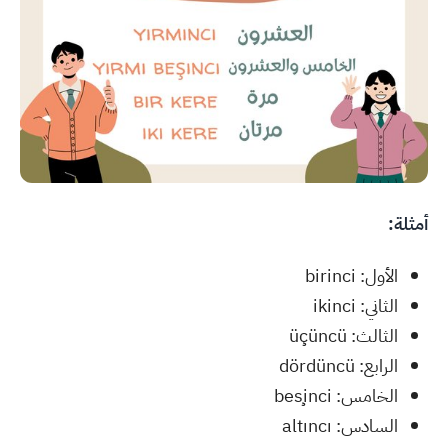
أمثلة:
الأول: birinci
الثاني: ikinci
الثالث: üçüncü
الرابع: dördüncü
الخامس: beşinci
السادس: altıncı