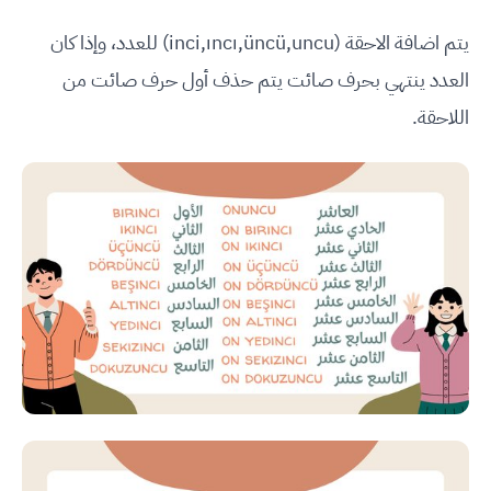
يتم اضافة الاحقة (inci,ıncı,üncü,uncu) للعدد، وإذا كان
العدد ينتهي بحرف صائت يتم حذف أول حرف صائت من
اللاحقة.