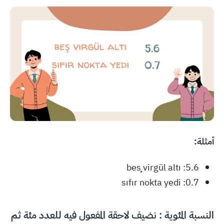
أمثلة:
5.6: beş virgül altı
0.7: sıfır nokta yedi
النسبة المئوية : نضيف لاحقة المفعول فيه للعدد مئة ثم