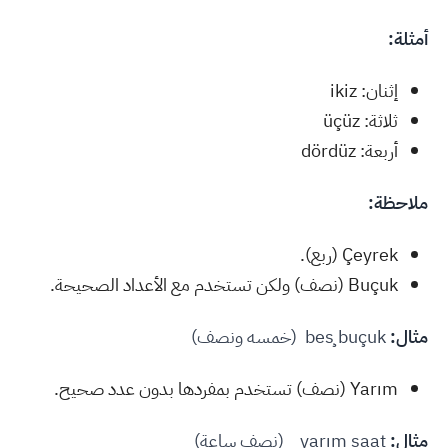
أمثلة:
إثنان: ikiz
ثلاثة: üçüz
أربعة: dördüz
ملاحظة:
Çeyrek (ربع).
Buçuk (نصف) ولكن تستخدم مع الأعداد الصحيحة.
مثال
:
beş buçuk (خمسه ونصف)
Yarım (نصف) تستخدم بمفردها بدون عدد صحيح.
مثال:
yarım saat (نصف ساعة)