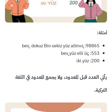
أمثلة:
98865: beş dokuz Bin sekiz yüz altmış
553: beş yüz elli üç
200: iki yüz
يأتي العدد قبل المعدود، ولا يجمع المعدود في اللغة
التركية.