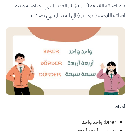
يتم اضافة اللاحقة (ar,er) إلى العدد المنتهي بصامت، و يتم
إضافة اللاحقة (şar,şer) الي العدد المنتهي بصائت.
أمثلة:
birer: واحد واحد
dörder: أربعة أربعة