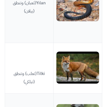
Yılan(ثعبان) وتنطق
(ييلان)
Tilki(ثعلب) وتنطق
(تيلكي)