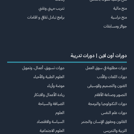
منح مالية
تدريب مهني وتقني
منح دراسية
برامج تبادل ثقافي و اقامات
جوائز ومسابقات
دورات أون لاين | دورات تدريبة
دورات مطلوبة في سوق العمل
دورات تسويق، أعمال، وتمويل
دورات اللغات والأدب
العلوم الطبية والأحياء
الفنون والتصميم والموسيقى
موضة وأزياء
التصوير وصناعة الأفلام
ريادة الأعمال والابتكار
دورات التكنولوجيا والبرمجة
الضيافة والسياحة
دورات علم النفس
العلوم
القانون وحقوق الإنسان والجندر
السياسة والاقتصاد
التربية والتدريس
العلوم الاجتماعية