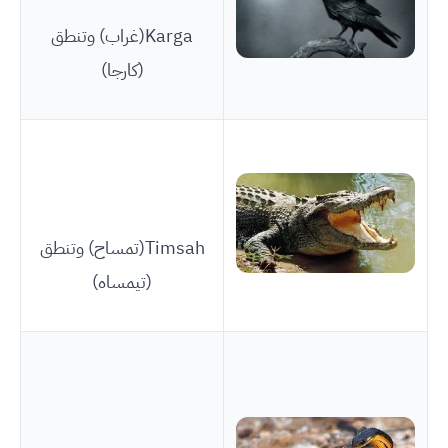
Karga(غراب) وتنطق
(كارجا)
Timsah(تمساح) وتنطق
(تيمساه)