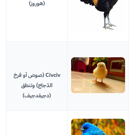
(هوروز)
Civciv (صوص أو فرخ
الدّجاج) وتنطق
(دجيفدجيف)