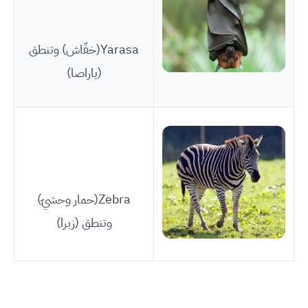
Yarasa(خفّاش) وتنطق
(ياراصا)
Zebra(حمار وحشيّ)
وتنطق (زبرا)