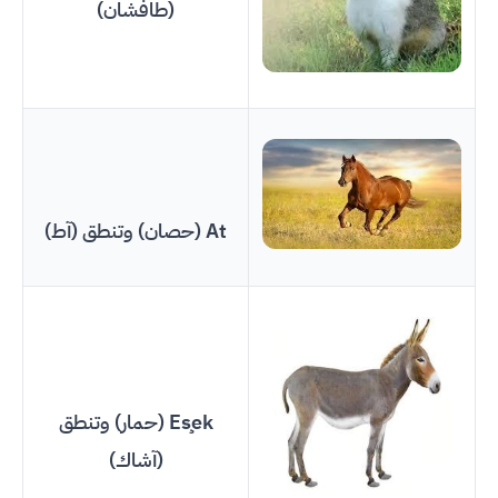
(طافشان)
At (حصان) وتنطق (آط)
Eşek (حمار) وتنطق
(آشاك)