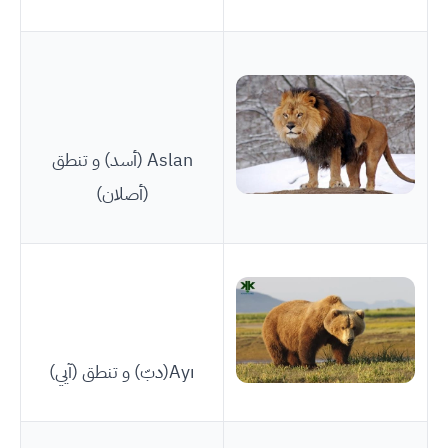
Aslan (أسد) و تنطق
(أصلان)
Ayı(دبّ) و تنطق (آيي)