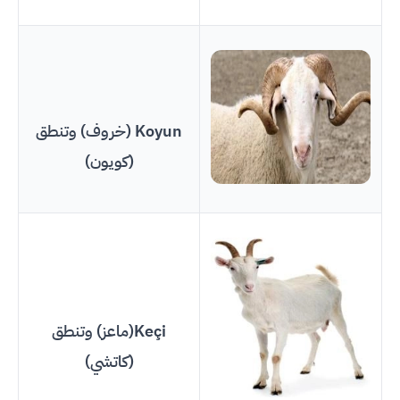
Koyun (خروف) وتنطق
(كويون)
Keçi(ماعز) وتنطق
(كاتشي)