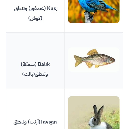
Kuş (عصفور) وتنطق
(كوش)
Balık (سمكة)
وتنطق(بالك)
Tavşan(أرنب) وتنطق