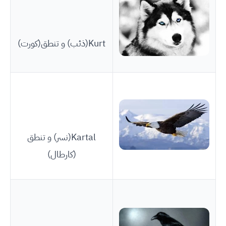
Kurt(ذئب) و تنطق(كورت)
Kartal(نسر) و تنطق
(كارطال)