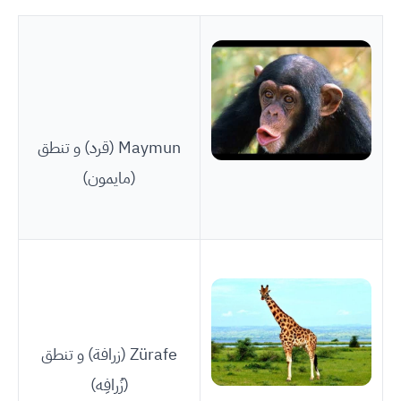
Maymun (قرد) و تنطق
(مايمون)
Zürafe (زرافة) و تنطق
(زُرافِه)