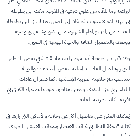
بحرارة وترحاب شديدين. هناك تم تعيينه في منصب قاضٍ نظرًا
لبراعته وما تلقّاه من علومٍ شرعية في المغرب. مكث ابن بطوطة
في الهند لمدة 8 سنوات ثم غادر إلى الصين. هناك، زار ابن بطوطة
العديد من المدن والمعالم الشهيرة، مثل بكين وشنغهاي وغيرها.
ووصف بالتفصيل الثقافة والحياة اليومية في الصين.
وقد ذكر ابن بطوطة أنَه تعرض لصدمة ثقافية في بعض المناطق
التي زارها مثل العادات المحلية لبعض المُجتمعات والتي لا
تتناسب مع خلفيته العربية الإسلامية. كما شعر أن عادات
اللباس في جزر المالديف وبعض مناطق جنوب الصحراء الكبرى في
أفريقيا كانت غريبة للغاية.
يُمكنك العثور على تفاصيل أكثر عن رحلاته والأماكن التي زارها في
كتابه "تحفة النظار في غرائب الأمصار وعجائب الأسفار" المعروف