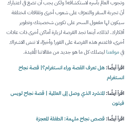
وتجوب العالم بأسره لاستكشافه! ولكن يجب أن تضع في اعتبارك
أنَ تجربة السفر والتعرّف على شعوب أخرى وثقافات مُختلفة
سيكون لها مفعول السحر على تكوين شخصيتك وتطوير
أفكارك. لذلك، أينما تجد الفرصة لزيارة أماكن أخرى ذات عادات
أخرى، فاغتنم هذه الفرصة على الفور! وأخيرًا، لا تنسَ الاشتراك
في
موقعنا
ليصلك كل ما هو جديد من مقالاتنا المُفيدة.
اقرأ أيضًا:
هل تعرف القصة وراء انستغرام؟| قصة نجاح
انستغرام
اقرأ أيضًا:
المتشرد الذي وصل إلى العالمية | قصة نجاح لويس
فيتون
اقرأ أيضًا:
قصص نجاح ملهمة: الطفلة المعجزة