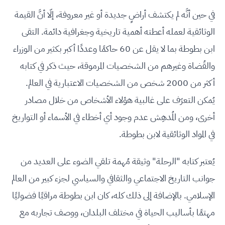
في حين أنَّه لم يكتشف أراضٍ جديدة أو غير معروفة، إلّا أنَّ القيمة
الوثائقية لعمله أعطته أهمية تاريخية وجغرافية دائمة. التقى
ابن بطوطة بما لا يقل عن 60 حاكمًا وعددًا أكبر بكثير من الوزراء
والقُضاة وغيرهم من الشخصيات المرموقة، حيث ذكر في كتابه
أكثر من 2000 شخص من الشخصيات الاعتبارية في العالم.
يُمكن التعرّف على غالبية هؤلاء الأشخاص من خلال مصادر
أخرى، ومن المُدهِش عدم وجود أي أخطاء في الأسماء أو التواريخ
في المواد الوثائقية لابن بطوطة.
يُعتبر كتابه "الرحلة" وثيقة مُهمة تلقي الضوء على العديد من
جوانب التاريخ الاجتماعي والثقافي والسياسي لجزء كبير من العالم
الإسلامي. بالإضافة إلى ذلك كله، كان ابن بطوطة مراقبًا فضوليًا
مهتمًا بأساليب الحياة في مختلف البلدان، ووصف تجاربه مع