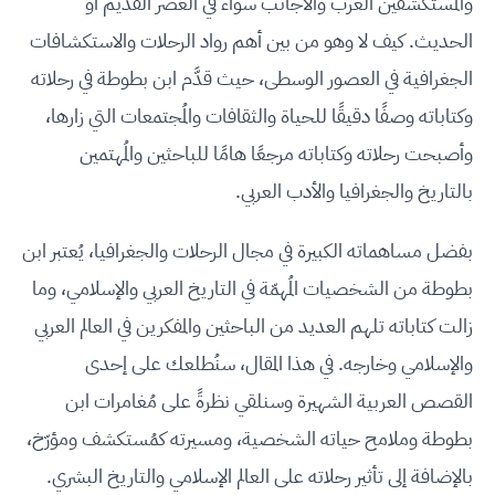
والمُستكشفين العرب والأجانب سواء في العصر القديم أو
الحديث. كيف لا وهو من بين أهم رواد الرحلات والاستكشافات
الجغرافية في العصور الوسطى، حيث قدَّم ابن بطوطة في رحلاته
وكتاباته وصفًا دقيقًا للحياة والثقافات والمُجتمعات التي زارها،
وأصبحت رحلاته وكتاباته مرجعًا هامًا للباحثين والمُهتمين
بالتاريخ والجغرافيا والأدب العربي.
بفضل مساهماته الكبيرة في مجال الرحلات والجغرافيا، يُعتبر ابن
بطوطة من الشخصيات المُهمّة في التاريخ العربي والإسلامي، وما
زالت كتاباته تلهم العديد من الباحثين والمفكرين في العالم العربي
والإسلامي وخارجه. في هذا المقال، سنُطلعك على إحدى
القصص العربية الشهيرة وسنلقي نظرةً على مُغامرات ابن
بطوطة وملامح حياته الشخصية، ومسيرته كمُستكشف ومؤرّخ،
بالإضافة إلى تأثير رحلاته على العالم الإسلامي والتاريخ البشري.