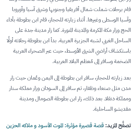
قام برحلات شملت شمال أفريقيا وجنوبها وشرق آسيا وأوروبا
وآسيا الوسطى وغيرها. أثناء زيارته للحجاز، قام ابن بطوطة بأداء
الحج وزار مكة المكرمة والمدينة المنورة. كما زار مدينة جدة على
الساحل الغربي لشبه الجزيرة العربية. بدأ ابن بطوطة رحلاته أولًا
باستكشاف أراضي الشرق الأوسط، حيث عبر الصحراء العربية
الضخمة وسافر إلى مُعظم البلاد العربية.
بعد زيارته للحجاز، سافر ابن بطوطة إلى اليمن وعُمان حيث زار
مدن مثل صنعاء وظفار، ثم سافر إلى السودان وزار مملكة سنار
ومملكة دنقلا. بعد ذلك، زار ابن بطوطة الصومال ومدينة
مقديشو الساحلية.
تصفَّح المزيد:
قصة قصيرة مؤثرة: الموت الأسود و ملاكه الحزين