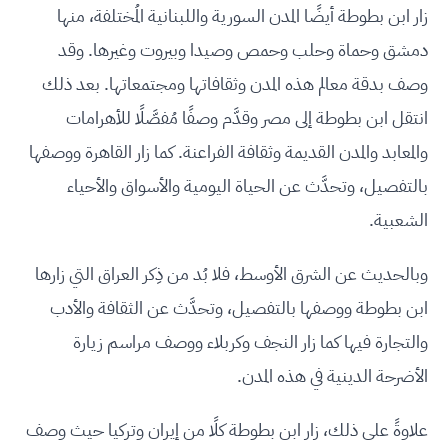
زار ابن بطوطة أيضًا المدن السورية واللبنانية المُختلفة، منها
دمشق وحماة وحلب وحمص وصيدا وبيروت وغيرها. وقد
وصف بدقة معالم هذه المدن وثقافاتها ومجتمعاتها. بعد ذلك
انتقل ابن بطوطة إلى مصر وقدَّم وصفًا مُفصَّلًا للأهرامات
والمعابد والمدن القديمة وثقافة الفراعنة. كما زار القاهرة ووصفها
بالتفصيل، وتحدَّث عن الحياة اليومية والأسواق والأحياء
الشعبية.
وبالحديث عن الشرق الأوسط، فلا بُد من ذِكر العراق التي زارها
ابن بطوطة ووصفها بالتفصيل، وتحدَّث عن الثقافة والأدب
والتجارة فيها كما زار النجف وكربلاء ووصف مراسم زيارة
الأضرحة الدينية في هذه المدن.
علاوةً على ذلك، زار ابن بطوطة كلًا من إيران وتركيا حيث وصف