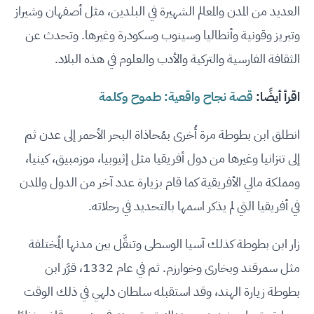
العديد من المدن والمعالم الشهيرة في البلدين، مثل أصفهان وشيراز
وتبريز وقونية وأنطاليا وسينوب وسكودرة وغيرها. وتحدث عن
الثقافة الفارسية والتركية والأدب والعلوم في هذه البلاد.
اقرأ أيضًا:
قصة نجاح واقعية: طموح وكلمة
انطلق ابن بطوطة مرة أُخرى بمُحاذاة البحر الأحمر إلى عدن ثم
إلى تنزانيا وغيرها من دول أفريقيا مثل إثيوبيا، موزمبيق، كينيا،
ومملكة مالي الأفريقية كما قام بزيارة عدد آخر من الدول والمدن
في أفريقيا التي لم يذكر اسمها بالتحديد في رحلاته.
زار ابن بطوطة كذلك آسيا الوسطى وتنقَّل بين مدنها المُختلفة
مثل سمرقند وبخارى وخوارزم. ثم في عام 1332، قرَّر ابن
بطوطة زيارة الهند، وقد استقبله سلطان دلهي في ذلك الوقت