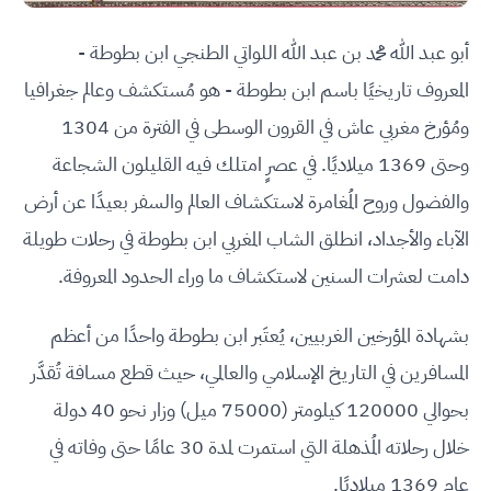
أبو عبد الله محمد بن عبد الله اللواتي الطنجي ابن بطوطة -
المعروف تاريخيًا باسم ابن بطوطة - هو مُستكشف وعالم جغرافيا
ومُؤرخ مغربي عاش في القرون الوسطى في الفترة من 1304
وحتى 1369 ميلاديًا. في عصرٍ امتلك فيه القليلون الشجاعة
والفضول وروح المُغامرة لاستكشاف العالم والسفر بعيدًا عن أرض
الآباء والأجداد، انطلق الشاب المغربي ابن بطوطة في رحلات طويلة
دامت لعشرات السنين لاستكشاف ما وراء الحدود المعروفة.
بشهادة المؤرخين الغربيين، يُعتَبر ابن بطوطة واحدًا من أعظم
المسافرين في التاريخ الإسلامي والعالمي، حيث قطع مسافة تُقدَّر
بحوالي 120000 كيلومتر (75000 ميل) وزار نحو 40 دولة
خلال رحلاته المُذهلة التي استمرت لمدة 30 عامًا حتى وفاته في
عام 1369 ميلاديًا.