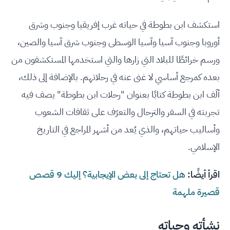
استكشف ابن بطوطة في حياته غرب إفريقيا وجنوب وشرق
أوروبا وجنوب آسيا وآسيا الوسطى وجنوب شرق آسيا والصين،
ورسم خرائطًا للبلاد التي زارها والتي استخدمها المستكشفون من
بعده كمرجع أساسي لا غنى عنه في رحلاتهم. بالإضافة إلى ذلك،
ألَف ابن بطوطة كتابًا بعنوان "رحلات ابن بطوطة" يصف فيه
تجربته في السفر والترحال والتعرّف على ثقافات الشعوب
وأساليب حياتهم، والذي يُعد من أشهر المراجع في التاريخ
الإسلامي.
اقرأ أيضًا:
هل تحتاج إلى بعض الإيجابية؟ إليك 9 قصص
قصيرة ملهمة
نشأته وحياته