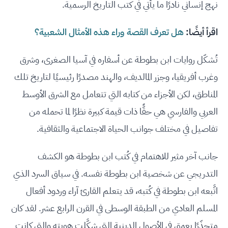
نهج إنساني نادرًا ما يأتي في كتب التاريخ الرسمية.
اقرأ أيضًا:
هل تعرف القصة وراء هذه الأمثال الشعبية؟
تُشكّل روايات ابن بطوطة عن أسفاره في آسيا الصغرى، وشرق
وغرب أفريقيا، وجزر المالديف، والهند مصدرًا رئيسيًا لتاريخ تلك
المناطق، لكن الأجزاء من كتابه التي تتعامل مع الشرق الأوسط
العربي والفارسي هي حقًّا ذات قيمة كبيرة نظرًا لما تحمله من
تفاصيل في مختلف جوانب الحياة الاجتماعية والثقافية.
جانب آخر مثير للاهتمام في كُتب ابن بطوطة هو الكشف
التدريجي عن شخصية ابن بطوطة نفسه. في سياق السرد الذي
اتَّبعه ابن بطوطة في كُتبه، قد يتعلم القارئ آراء وردود أفعال
المسلم العادي من الطبقة الوسطى في القرن الرابع عشر. لقد كان
متجذّرًا بعمق في الأصول الدينية التي شكَّلت هويته والتي كانت