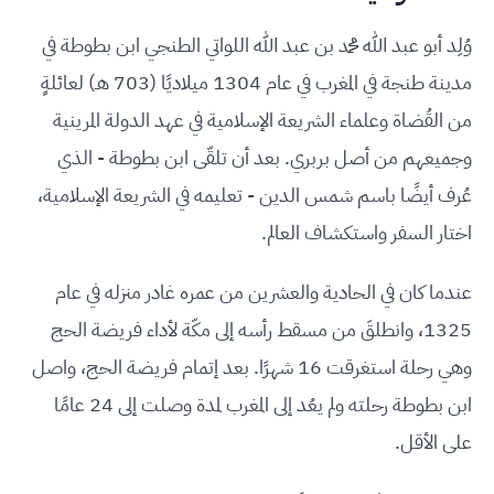
وُلِد أبو عبد الله محمد بن عبد الله اللواتي الطنجي ابن بطوطة في
مدينة طنجة في المغرب في عام 1304 ميلاديًا (703 هـ) لعائلةٍ
من القُضاة وعلماء الشريعة الإسلامية في عهد الدولة المرينية
وجميعهم من أصل بربري. بعد أن تلقّى ابن بطوطة - الذي
عُرف أيضًا باسم شمس الدين - تعليمه في الشريعة الإسلامية،
اختار السفر واستكشاف العالم.
عندما كان في الحادية والعشرين من عمره غادر منزله في عام
1325، وانطلقَ من مسقط رأسه إلى مكّة لأداء فريضة الحج
وهي رحلة استغرقت 16 شهرًا. بعد إتمام فريضة الحج، واصل
ابن بطوطة رحلته ولم يعُد إلى المغرب لمدة وصلت إلى 24 عامًا
على الأقل.