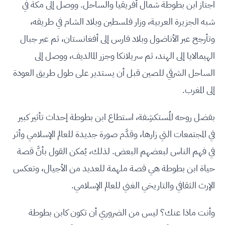
اجتاز ابن بطوطة شمال أفريقيا والساحل. ووصل إلى مكة في
شبه الجزيرة العربية، وزار فلسطين وبلاد الشام في طريقه،
وتأرجح عبر الأناضول وبلاد فارس إلى أفغانستان، ثم عبر جبال
الهيمالايا إلى الهند، ثم سريلانكا وجزر المالديف، ووصل إلى
الساحل الشرقي للصين قبل أن يستدير على طول طريق العودة
إلى المغرب.
بفضل روحه المُستكشِفة، استطاع ابن بطوطة إحداث تأثير كبير
في المجتمعات التي زارها، وقدَّم صورة جديدة للعالم الإسلامي وأثر
في فهم الناس لبعضهم البعض. لذلك، يُمكن القول بأنَّ قصة
حياة ابن بطوطة هي قصة ملهمة للعديد من الأجيال، وتعكس
الإرث الثقافي والتاريخي الغني للعالم الإسلامي.
وأنت ماذا عنك؟ ليس من الضروري أن تكون كابن بطوطة