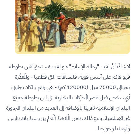
لا شكَّ أنَّ لقب "رحالة الإسلام" هو لقب مُستحق لابن بطوطة
فهو قائم على أسس قوية، فالمسافات التي قطعها - والمُقدَّرة
بحوالي 75000 ميل (120000 كم) - هي رقم بالكاد تجاوزه
أي شخص قبل عصر المُحركات البخارية. زار ابن بطوطة جميع
البلدان الإسلامية تقريبًا بالإضافة إلى العديد من البلدان المجاورة
غير الإسلامية. ومع ذلك، فمن المُلاحَظ أنَّه لم يزر وسط بلاد فارس
وأرمينيا وجورجيا.