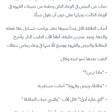
حبات من البيض في الوعاء الثاني وحفنة من حبيبات القهوة في
الوعاء الثالث، وتركها تغلي دون أن يقول شيئًا.
أصاب الطفلة الملل وبدأ صبرها ينفد. وراحت تتساءل عمّا يفعله
والدها. وبعد عشرين دقيقة، أطفأ الأب الطيب النار. وأخرج
البطاطا والبيض والقهوة ووضع كلّا منها في وعاء زجاجي شفاف.
التفت بعدها نحو ابنته وقال:
- "ماذا ترين؟"
- "بطاطا، وبيض وقهوة!" أجابت مستغربة.
- "ألقِ نظرة أدقّ!" قال الأب: "والمسي حبات البطاطا."