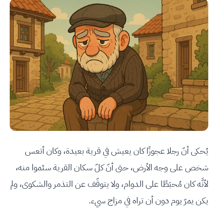
يُحكى أنّ رجلا عجوزًا كان يعيش في قرية بعيدة، وكان أتعس
شخص على وجه الأرض، حتى أنّ كلّ سكان القرية سئموا منه،
لأنَّه كان مُحبَطًا على الدوام، ولا يتوقّف عن التذمر والشكوى، ولم
يكن يمرّ يوم دون أن تراه في مزاج سيء.