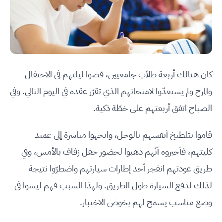
كان هنالك أربعة طلاّب جامعيين، قضوا ليلتهم في الاحتفال
والمرح ولم يستعدّوا لامتحانهم الذي تقرّر عقده في اليوم التالي. وفي
الصباح اتفق أربعتهم على خطّة ذكية.
قاموا بتلطيخ أنفسهم بالوحل، واتجهوا مباشرة إلى عميد
كليتهم، فأخبروه أنّهم ذهبوا لحضور حفل زفاف بالأمس، وفي
طريق عودتهم انفجر أحد إطارات سيارتهم واضطرّوا نتيجة
لذلك لدفع السيارة طول الطريق. ولهذا السبب فهم ليسوا في
وضع مناسب يسمح لهم بخوض الاختبار.