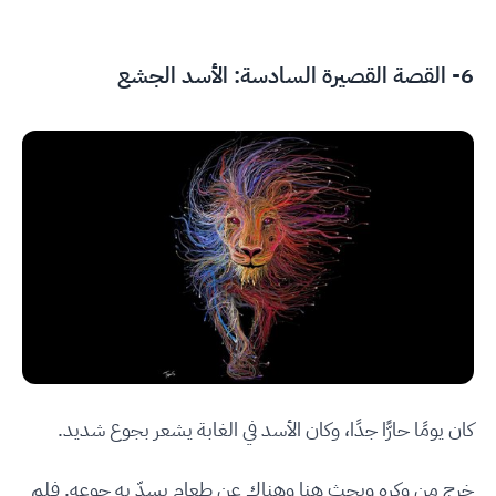
6- القصة القصيرة السادسة: الأسد الجشع
كان يومًا حارًّا جدًا، وكان الأسد في الغابة يشعر بجوع شديد.
خرج من وكره وبحث هنا وهناك عن طعام يسدّ به جوعه. فلم