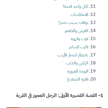
لكل واحد قصة!
الانعكاسات
توقف بسبب حجر!
القرش والطعم
كوب وقهوة
قارب المشاعر
بانتظار انتحار الأرنب
الراعي والذئب
الوردة المغرورة
قفزة الضفدع
1- القصة القصيرة الأولى: الرجل العجوز في القرية