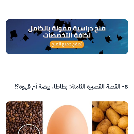
8- القصة القصيرة الثامنة: بطاطا، بيضة أم قهوة؟!