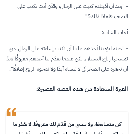
- "بعد أن آذيتك، كتبت على الرمال، والآن أنت تكتب على
الصخر، فلماذا ذلك؟"
أجاب الشاب:
- "حينما يؤذينا أحدهم علينا أن نكتب إساءته على الرمال حتى
تمسحها رياح النسيان. لكن عندما يقدّم لنا أحدهم معروفًا لابدّ
أن نحفره على الصخر كي لا ننساه أبدًا ولا تمحوه الريح إطلاقًا".
العبرة المستفادة من هذه القصة القصيرة:
كن متسامحًا، ولا تنسى من قدّم لك معروفًا. لا تقدّر ما