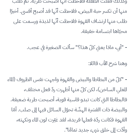
وكذلك فعلت الطفلة فلاحظت أنها أصبحت طرية. ثمّ طلب
منها أن تكسر حبة البيض، فلاحظت أنّها قد أصبح أقسى. أخيرًا
طلب منها ارتشاف القهوة فلاحظت أنّها لذيذة ورسمت على
محيّاها ابتسامة خفيفة.
- "أبي، ماذا يعني كلّ هذا؟" سألت الصغيرة في عجب.
وهنا شرح الأب قائلا:
- "كلّ من البطاطا والبيض والقهوة واجهت نفس الظروف (الماء
المغلي الساخن)، لكن كلّ منها أظهرت ردّ فعل مختلف،
فالبطاطا التي كانت تبدو قاسية قوية، أصبحت طرية ضعيفة.
والبيضة ذات القشرة الهشّة تحوّل السائل فيها إلى صلب. أمّا
القهوة فكانت ردّة فعلها فريدة، لقد غيّرت لون الماء ونكهته،
وأدّت إلى خلق شيء جديد تمامًا".