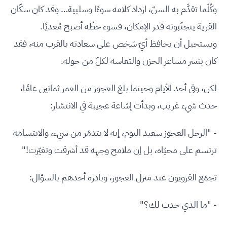
وكُلّما تقدَّم به السنّ، ازداد كلامه سوءًا وسلبية… وقد كان سكّان
القرية ينجنّبونه قدر الإمكان، فسوء حظّه أصبح مُعديًا.
ويستحيل أن يحافظ أيّ شخص على سعادته بالقرب منه، فقد
كان ينشر مشاعر الحزن والتعاسة لكلّ من حوله.
لكن، وفي أحد الأيام وحينما بلغ العجوز من العمر ثمانين عامًا،
حدث شيء غريب، وبدأت إشاعة عجيبة في الانتشار:
- "الرجل العجوز سعيد اليوم، إنه لا يتذمّر من شيء، والابتسامة
ترتسم على محيّاه، بل إن ملامح وجهه قد أشرقت وتغيّرت!"
تجمّع القرويون عند منزل العجوز، وبادره أحدهم بالسؤال:
- "ما الذي حدث لك؟"