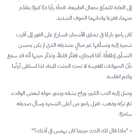
إلى الغابة للتمتّع بجمال الطبيعة. فجأة رأيا دبًا كبيرًا يتقدّم
منهما، ففزعا وانتابهما الخوف الشديد.
كان راجو بارعًا في تسّلق الأشجار، فسارع على الفور إلى أقرب
شجرة إليه وتسلّقها غير مبالٍ بصديقه الذي لم يكن يحسن
التسلّق إطلاقًا. أمّا فيجاي، ففكّر قليلاً، وتذكّر حينها أنّه قد سمع
بأنّ الحيوانات المفترسة لا تحبّ الجثث الميتة، لذا استلقى أرضًا
وكتم انفاسه.
وصل إليه الدب الكبير، وراح يشمّه ويدور حوله لبعض الوقت،
ثمّ تركه وذهب. فنزل راجو من أعلى الشجرة وسأل صديقه
ساخرًا:
- "ماذا قال لك الدبّ حينما كان يهمس في أذنك؟"