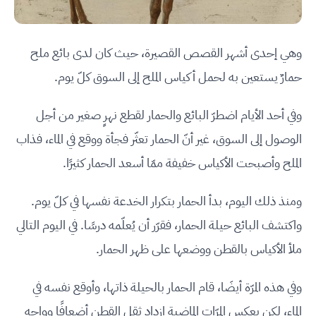
وهي إحدى أشهر القصص القصيرة، حيث كان لدى بائع ملح
حمارٌ يستعين به لحمل أكياس الملح إلى السوق كلّ يوم.
وفي أحد الأيام اضطرّ البائع والحمار لقطع نهرٍ صغير من أجل
الوصول إلى السوق، غير أنّ الحمار تعثّر فجأة ووقع في الماء، فذاب
الملح وأصبحت الأكياس خفيفة ممّا أسعد الحمار كثيرًا.
ومنذ ذلك اليوم، بدأ الحمار بتكرار الخدعة نفسها في كلّ يوم.
واكتشف البائع حيلة الحمار، فقرّر أن يُعلّمه درسًا. في اليوم التالي
ملأ الأكياس بالقطن ووضعها على ظهر الحمار.
وفي هذه المرّة أيضَا، قام الحمار بالحيلة ذاتها، وأوقع نفسه في
الماء، لكن بعكس المرّات الماضية ازداد ثقل القطن أضعافًا وواجه