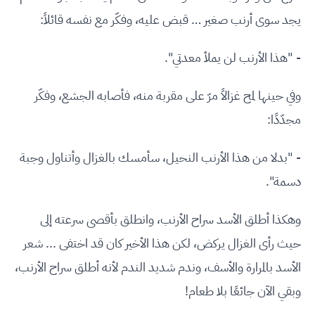
يجد سوى أرنب صغير … قبض عليه، وفكّر مع نفسه قائلاً:
- "هذا الأرنب لن يملأ معدتي".
وفي حينها لمح غزالاً مرّ على مقربة منه، فأصابه الجشع، وفكّر
مجدّدًا:
- "بدلا من هذا الأرنب النحيل، سأمسك بالغزال وأتناول وجبة
دسمة".
وهكذا أطلق الأسد سراح الأرنب، وانطلق بأقصى سرعته إلى
حيث رأى الغزال يركض، لكن هذا الأخير كان قد اختفى ... شعر
الأسد بالمرارة والأسف، وندم شديد الندم لأنه أطلق سراح الأرنب،
وبقي الآن جائعًا بلا طعام!