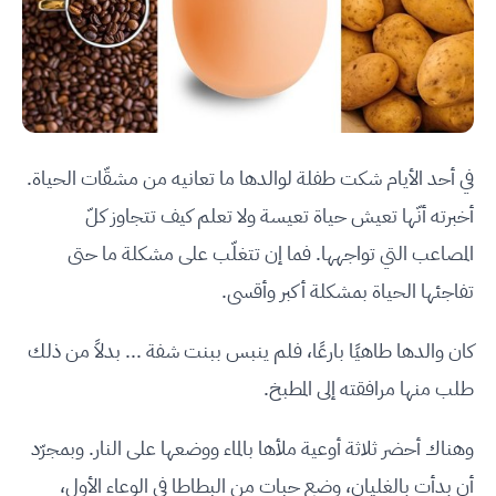
في أحد الأيام شكت طفلة لوالدها ما تعانيه من مشقّات الحياة.
أخبرته أنّها تعيش حياة تعيسة ولا تعلم كيف تتجاوز كلّ
المصاعب التي تواجهها. فما إن تتغلّب على مشكلة ما حتى
تفاجئها الحياة بمشكلة أكبر وأقسى.
كان والدها طاهيًا بارعًا، فلم ينبس ببنت شفة ... بدلاً من ذلك
طلب منها مرافقته إلى المطبخ.
وهناك أحضر ثلاثة أوعية ملأها بالماء ووضعها على النار. وبمجرّد
أن بدأت بالغليان، وضع حبات من البطاطا في الوعاء الأول،