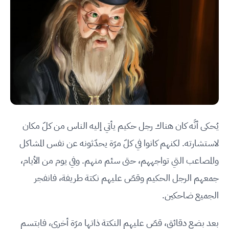
يُحكى أنَّه كان هناك رجل حكيم يأتي إليه الناس من كلّ مكان
لاستشارته. لكنهم كانوا في كلّ مرّة يحدّثونه عن نفس المشاكل
والمصاعب التي تواجههم، حتى سئم منهم. وفي يوم من الأيام،
جمعهم الرجل الحكيم وقصّ عليهم نكتة طريفة، فانفجر
الجميع ضاحكين.
بعد بضع دقائق، قصّ عليهم النكتة ذاتها مرّة أخرى، فابتسم