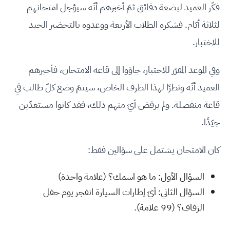
فكّر العميد لبضعة دقائق ثمّ أخبرهم أنّه سيؤجل امتحانهم
لثلاثة أيّام. فشكره الطلاب الأربعة ووعدوه بالتحضير الجيد
للاختبار.
وفي الموعد المقرّر للاختبار، جاؤوا إلى قاعة الامتحان، فأخبرهم
العميد أنّه ونظرًا لهذا الظرف الخاص، سيتمّ وضع كلّ طالب في
قاعة منفصلة. ولم يرفض أيّ منهم ذلك، فقد كانوا مستعدّين
جيّدًا.
كان الامتحان يشتمل على سؤالين فقط:
السؤال الأول: ما هو اسمك؟ (علامة واحدة)
السؤال الثاني: أيّ إطارات السيارة انفجر يوم حفل
الزفاف؟ (99 علامة).