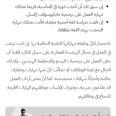
إن سبق لك أن أخذت دورة في المحاسبة، فربما تمتلك
مهارة العمل على برمجية مايكروسوفت إكسل.
إن قمت بدراسة لغة أجنبية معيّنة، فأنت تمتلك مهارة
التحدث بهذه اللغة بطلاقة.
باختصار لكلّ وظيفة مهاراتها التقنية الخاصّة بها. إن كنت ترغب
في العمل في مجال الهندسة المعمارية على سبيل المثال، فلابدّ أن
تتقن العمل على برمجيات الرسم والتخطيط الهندسي. وكذلك
الحال مع بقية الوظائف، إذ تتطلّب كلّ منها مهارات ومعارف
خاصّة وأحيانًا شهادات متخصصة. كما أنّ بعض أرباب العمل
قد يقدّمون تدريبات ودورات لإكساب موظفيهم المهارات اللازمة
للنجاح في وظائفهم.