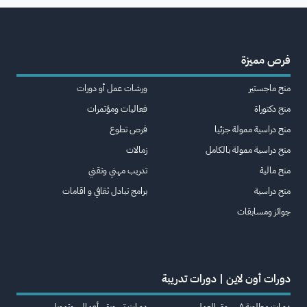
فرص مميزة
منح ماجستير
ورشات عمل أو دورات
منح دكتوراة
فعاليات ومؤتمرات
منح دراسية ممولة جزئيا
فرص تطوع
منح دراسية ممولة بالكامل
زمالات
منح مالية
تدريب مهني وتقني
منح دراسية
برامج تبادل ثقافي و اقامات
جوائز ومسابقات
دورات أون لاين | دورات تدريبة
دورات مطلوبة في سوق العمل
دورات تسويق، أعمال، وتمويل