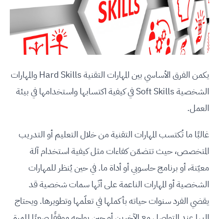
يكمن الفرق الأساسي بين المهارات التقنية Hard Skills والمهارات
الشخصية Soft Skills في كيفية اكتسابها واستخدامها في بيئة
العمل.
غالبًا ما تُكتسب المهارات التقنية من خلال التعليم أو التدريب
المتخصص، حيث تتضمّن كفاءات مثل كيفية استخدام آلة
معيّنة، أو برنامج حاسوبي أو أداة ما. في حين يُنظر للمهارات
الشخصية أو المهارات الناعمة على أنّها سمات شخصية قد
يقضي الفرد سنوات حياته بأكملها في تعلّمها وتطويرها. ويحتاج
إليها عند التواصل مع الآخرين أو حين يواجه موقفًا صعبًا للمرة