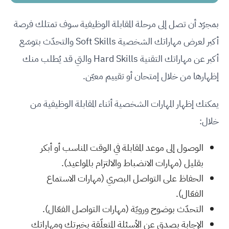
بمجرّد أن تصل إلى مرحلة المقابلة الوظيفية سوف تمتلك فرصة
أكبر لعرض مهاراتك الشخصية Soft Skills والتحدّث بتوسّع
أكبر عن مهاراتك التقنية Hard Skills والتي قد يُطلب منك
إظهارها من خلال إمتحان أو تقييم معيّن.
يمكنك إظهار المهارات الشخصية أثناء المقابلة الوظيفية من
خلال:
الوصول إلى موعد المقابلة في الوقت المناسب أو أبكر
بقليل (مهارات الانضباط والالتزام بالمواعيد).
الحفاظ على التواصل البصري (مهارات الاستماع
الفعّال).
التحدّث بوضوح ورويّة (مهارات التواصل الفعّال).
الإجابة بصدق عن الأسئلة المتعلّقة بخبرتك ومهاراتك